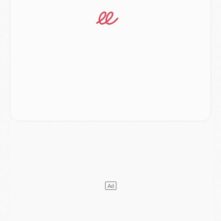
Mercato
- Le PSG veut accélérer, Ferran Torres temporise
Mercato
- Liverpool encore très loin du compte pour Barcola
LUNDI 03 AOÛT
Match
- Podcast CulturePSG : Mercato (Godts, Suzuki, Akliouche, Barcola, etc)
Mercato
- L'Ajax attend bien plus de 45M pour Mika Godts
Club
- Quatre retours importants dans le groupe du PSG, et un plus discret
Mercato
- Ayari file en Ligue 2
Club
- Le PSG s'associe avec un géant de la tech
Mercato
- Vu d'Italie, le transfert de Suzuki au PSG est bien engagé
Mercato
- Ferran Torres ne serait pas à vendre, mais...
Europe
- Gros coup dur pour Aston Villa avant de croiser le PSG
DIMANCHE 02 AOÛT
Mercato
- Le transfert de Kolo Muani à la Juventus est officiel
Mercato
- [MAJ] Le PSG a fait une grosse offre à Parme pour Suzuki
Mercato
- Le PSG a envoyé une première offre pour Mika Godts
Club
- Après Pacho, d'autres retours en vue
Mercato
- Changement de dernière minute pour Kolo Muani
SAMEDI 01 AOÛT