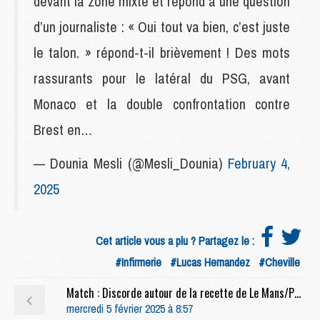
devant la zone mixte et répond à une question
d’un journaliste : « Oui tout va bien, c’est juste
le talon. » répond-t-il brièvement ! Des mots
rassurants pour le latéral du PSG, avant
Monaco et la double confrontation contre
Brest en…
— Dounia Mesli (@Mesli_Dounia)
February 4,
2025
Cet article vous a plu ? Partagez le :
#Infirmerie
#Lucas Hernandez
#Cheville
Match : Discorde autour de la recette de Le Mans/PSG
mercredi 5 février 2025 à 8:57