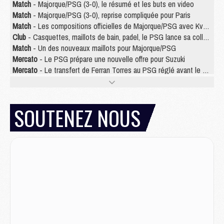
Match
- Majorque/PSG (3-0), le résumé et les buts en video
Match
- Majorque/PSG (3-0), reprise compliquée pour Paris
Match
- Les compositions officielles de Majorque/PSG avec Kvara et de nombreux jeunes
Club
- Casquettes, maillots de bain, padel, le PSG lance sa collection été
Match
- Un des nouveaux maillots pour Majorque/PSG
Mercato
- Le PSG prépare une nouvelle offre pour Suzuki
Mercato
- Le transfert de Ferran Torres au PSG réglé avant le 12 août ?
Match
- Le groupe pour Majorque/PSG avec 11 absents
Mercato
- Le PSG officialise un quatrième prêt
Mercato
- Liverpool ne veut pas que Barcola au PSG
SOUTENEZ NOUS
Match
- Majorque/PSG, quelle compo pour le premier match de la saison 2026/27 ?
MARDI 04 AOÛT
Europe
- Les chapeaux provisoires de la Ligue des champions 2026/27
Podcast
- Podcast CulturePSG : Akliouche présenté par un fan de Monaco
Club
- Le PSG dévoile sa première collection d'entraînement pour 2026/2027
Discipline
- Un arbitre inattendu, mais porte-bonheur pour Lens/PSG
Match
- Majorque/PSG, sur quelle chaine et à quelle heure regarder le match ?
Mercato
- Le plan du PSG pour Suzuki et Chevalier se précise
Mercato
- L'Ajax refuse la première offre du PSG pour Godts