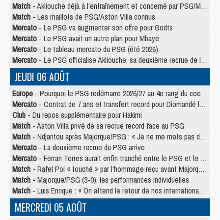
Match
- Akliouche déjà à l'entraînement et concerné par PSG/MU ?
Match
- Les maillots de PSG/Aston Villa connus
Mercato
- Le PSG va augmenter son offre pour Godts
Mercato
- Le PSG avait un autre plan pour Mbaye
Mercato
- Le tableau mercato du PSG (été 2026)
Mercato
- Le PSG officialise Akliouche, sa deuxième recrue de l’été
JEUDI 06 AOÛT
Europe
- Pourquoi le PSG redémarre 2026/27 au 4e rang du coefficient UEFA
Mercato
- Contrat de 7 ans et transfert record pour Diomandé loin du PSG
Club
- Du repos supplémentaire pour Hakimi
Match
- Aston Villa privé de sa recrue record face au PSG
Match
- Ndjantou après Majorque/PSG : « Je ne me mets pas de plafond »
Mercato
- La deuxième recrue du PSG arrive
Mercato
- Ferran Torres aurait enfin tranché entre le PSG et le Barça
Match
- Rafel Pol « touché » par l'hommage reçu avant Majorque/PSG
Match
- Majorque/PSG (3-0), les performances individuelles
Match
- Luis Enrique : « On attend le retour de nos internationaux »
MERCREDI 05 AOÛT