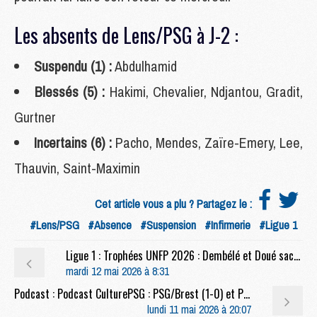
Les absents de Lens/PSG à J-2 :
Suspendu (1) :
Abdulhamid
Blessés (5) :
Hakimi, Chevalier, Ndjantou, Gradit,
Gurtner
Incertains (6) :
Pacho, Mendes, Zaïre-Emery, Lee,
Thauvin, Saint-Maximin
Cet article vous a plu ? Partagez le :
#Lens/PSG
#Absence
#Suspension
#Infirmerie
#Ligue 1
Ligue 1 : Trophées UNFP 2026 : Dembélé et Doué sacrés, Vitinha chambré
mardi 12 mai 2026 à 8:31
Podcast : Podcast CulturePSG : PSG/Brest (1-0) et PSG/Arsenal
lundi 11 mai 2026 à 20:07