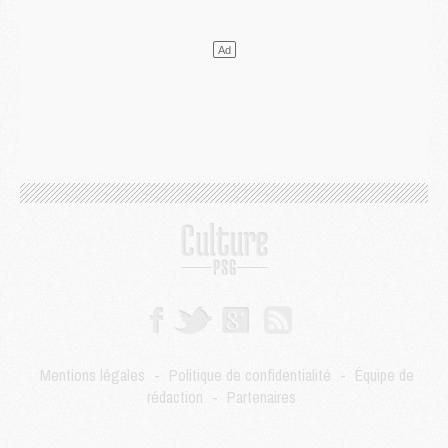
Mercato
- Le PSG prépare une nouvelle offre pour Suzuki
Mercato
- Le transfert de Ferran Torres au PSG réglé avant le 12 août ?
Match
- Le groupe pour Majorque/PSG avec 11 absents
Mercato
- Le PSG officialise un quatrième prêt
Mercato
- Liverpool ne veut pas que Barcola au PSG
Match
- Majorque/PSG, quelle compo pour le premier match de la saison 2026/27 ?
MARDI 04 AOÛT
Europe
- Les chapeaux provisoires de la Ligue des champions 2026/27
Podcast
- Podcast CulturePSG : Akliouche présenté par un fan de Monaco
Club
- Le PSG dévoile sa première collection d'entraînement pour 2026/2027
Discipline
- Un arbitre inattendu, mais porte-bonheur pour Lens/PSG
Match
- Majorque/PSG, sur quelle chaine et à quelle heure regarder le match ?
Mercato
- Le plan du PSG pour Suzuki et Chevalier se précise
Mercato
- L'Ajax refuse la première offre du PSG pour Godts
Mercato
- Le PSG veut accélérer, Ferran Torres temporise
Mercato
- Liverpool encore très loin du compte pour Barcola
Mentions légales
-
Politique de confidentialité
-
Équipe de
LUNDI 03 AOÛT
rédaction
-
Partenaires
Match
- Podcast CulturePSG : Mercato (Godts, Suzuki, Akliouche, Barcola, etc)