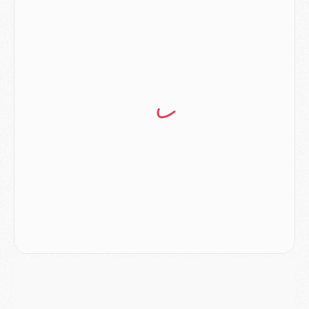
Mercato
- Le PSG officialise Akliouche, sa deuxième recrue de l’été
JEUDI 06 AOÛT
Europe
- Pourquoi le PSG redémarre 2026/27 au 4e rang du coefficient UEFA
Mercato
- Contrat de 7 ans et transfert record pour Diomandé loin du PSG
Club
- Du repos supplémentaire pour Hakimi
Match
- Aston Villa privé de sa recrue record face au PSG
Match
- Ndjantou après Majorque/PSG : « Je ne me mets pas de plafond »
Mercato
- La deuxième recrue du PSG arrive
Mercato
- Ferran Torres aurait enfin tranché entre le PSG et le Barça
Match
- Rafel Pol « touché » par l'hommage reçu avant Majorque/PSG
Match
- Majorque/PSG (3-0), les performances individuelles
Match
- Luis Enrique : « On attend le retour de nos internationaux »
MERCREDI 05 AOÛT
Match
- Majorque/PSG (3-0), le résumé et les buts en video
Match
- Majorque/PSG (3-0), reprise compliquée pour Paris
Match
- Les compositions officielles de Majorque/PSG avec Kvara et de nombreux jeunes
Club
- Casquettes, maillots de bain, padel, le PSG lance sa collection été
Match
- Un des nouveaux maillots pour Majorque/PSG