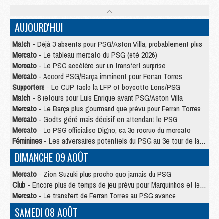
AUJOURD'HUI
Match
- Déjà 3 absents pour PSG/Aston Villa, probablement plus
Mercato
- Le tableau mercato du PSG (été 2026)
Mercato
- Le PSG accélère sur un transfert surprise
Mercato
- Accord PSG/Barça imminent pour Ferran Torres
Supporters
- Le CUP tacle la LFP et boycotte Lens/PSG
Match
- 8 retours pour Luis Enrique avant PSG/Aston Villa
Mercato
- Le Barça plus gourmand que prévu pour Ferran Torres
Mercato
- Godts géré mais décisif en attendant le PSG
Mercato
- Le PSG officialise Digne, sa 3e recrue du mercato
Féminines
- Les adversaires potentiels du PSG au 3e tour de la Ligue des Champions féminine
DIMANCHE 09 AOÛT
Mercato
- Zion Suzuki plus proche que jamais du PSG
Club
- Encore plus de temps de jeu prévu pour Marquinhos et les Portugais en Supercoupe
Mercato
- Le transfert de Ferran Torres au PSG avance
SAMEDI 08 AOÛT