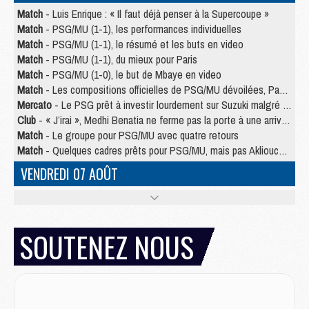
Match
- Luis Enrique : « Il faut déjà penser à la Supercoupe »
Match
- PSG/MU (1-1), les performances individuelles
Match
- PSG/MU (1-1), le résumé et les buts en video
Match
- PSG/MU (1-1), du mieux pour Paris
Match
- PSG/MU (1-0), le but de Mbaye en video
Match
- Les compositions officielles de PSG/MU dévoilées, Pacho titulaire
Mercato
- Le PSG prêt à investir lourdement sur Suzuki malgré Safonov et Chevalier
Club
- « J’irai », Medhi Benatia ne ferme pas la porte à une arrivée au PSG
Match
- Le groupe pour PSG/MU avec quatre retours
Match
- Quelques cadres prêts pour PSG/MU, mais pas Akliouche ?
VENDREDI 07 AOÛT
Match
- Premières tendances pour les compositions de PSG/MU
Mercato
- Liverpool avance de 15 M€ pour Barcola
Mercato
- Un jeune lancé par Luis Enrique fait ses adieux au PSG
SOUTENEZ NOUS
Match
- PSG/MU, sur quelle chaine et à quelle heure regarder le match ?
Match
- Akliouche déjà à l'entraînement et concerné par PSG/MU ?
Match
- Les maillots de PSG/Aston Villa connus
Mercato
- Le PSG va augmenter son offre pour Godts
Mercato
- Le PSG avait un autre plan pour Mbaye