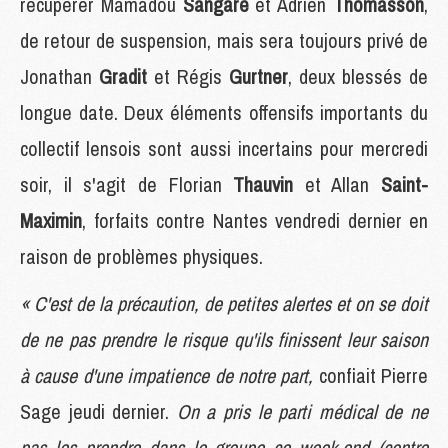
récupérer Mamadou
Sangaré
et Adrien
Thomasson
,
de retour de suspension, mais sera toujours privé de
Jonathan
Gradit
et Régis
Gurtner
, deux blessés de
longue date. Deux éléments offensifs importants du
collectif lensois sont aussi incertains pour mercredi
soir, il s'agit de Florian
Thauvin
et Allan
Saint-
Maximin
, forfaits contre Nantes vendredi dernier en
raison de problèmes physiques.
« C'est de la précaution, de petites alertes et on se doit
de ne pas prendre le risque qu'ils finissent leur saison
à cause d'une impatience de notre part,
confiait Pierre
Sage jeudi dernier.
On a pris le parti médical de ne
pas les prendre dans le groupe ce week-end (contre