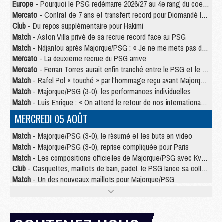
Europe
- Pourquoi le PSG redémarre 2026/27 au 4e rang du coefficient UEFA
Mercato
- Contrat de 7 ans et transfert record pour Diomandé loin du PSG
Club
- Du repos supplémentaire pour Hakimi
Match
- Aston Villa privé de sa recrue record face au PSG
Match
- Ndjantou après Majorque/PSG : « Je ne me mets pas de plafond »
Mercato
- La deuxième recrue du PSG arrive
Mercato
- Ferran Torres aurait enfin tranché entre le PSG et le Barça
Match
- Rafel Pol « touché » par l'hommage reçu avant Majorque/PSG
Match
- Majorque/PSG (3-0), les performances individuelles
Match
- Luis Enrique : « On attend le retour de nos internationaux »
MERCREDI 05 AOÛT
Match
- Majorque/PSG (3-0), le résumé et les buts en video
Match
- Majorque/PSG (3-0), reprise compliquée pour Paris
Match
- Les compositions officielles de Majorque/PSG avec Kvara et de nombreux jeunes
Club
- Casquettes, maillots de bain, padel, le PSG lance sa collection été
Match
- Un des nouveaux maillots pour Majorque/PSG
Mercato
- Le PSG prépare une nouvelle offre pour Suzuki
Mercato
- Le transfert de Ferran Torres au PSG réglé avant le 12 août ?
Match
- Le groupe pour Majorque/PSG avec 11 absents