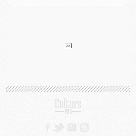
Mercato
- Vu d'Italie, le transfert de Suzuki au PSG est bien engagé
Mercato
- Ferran Torres ne serait pas à vendre, mais...
Europe
- Gros coup dur pour Aston Villa avant de croiser le PSG
DIMANCHE 02 AOÛT
Mercato
- Le transfert de Kolo Muani à la Juventus est officiel
Mercato
- [MAJ] Le PSG a fait une grosse offre à Parme pour Suzuki
Mercato
- Le PSG a envoyé une première offre pour Mika Godts
Club
- Après Pacho, d'autres retours en vue
Mercato
- Changement de dernière minute pour Kolo Muani
SAMEDI 01 AOÛT
Mercato
- L'agent de Mika Godts confirme un accord avec le PSG
Club
- Quels numéros de maillot pour Akliouche et Digne au PSG ?
Match
- Un hommage prévu lors de Brest/PSG
Mercato
- Le PSG et le Barça ont rendez-vous pour Ferran Torres
Mercato
- Guéla Doué dans les listes du PSG
Mercato
- Le transfert de Mika Godts au PSG en bonne voie
VENDREDI 31 JUILLET