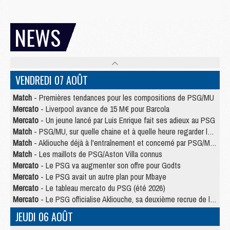
NEWS
VENDREDI 07 AOÛT
Match
- Premières tendances pour les compositions de PSG/MU
Mercato
- Liverpool avance de 15 M€ pour Barcola
Mercato
- Un jeune lancé par Luis Enrique fait ses adieux au PSG
Match
- PSG/MU, sur quelle chaine et à quelle heure regarder le match ?
Match
- Akliouche déjà à l'entraînement et concerné par PSG/MU ?
Match
- Les maillots de PSG/Aston Villa connus
Mercato
- Le PSG va augmenter son offre pour Godts
Mercato
- Le PSG avait un autre plan pour Mbaye
Mercato
- Le tableau mercato du PSG (été 2026)
Mercato
- Le PSG officialise Akliouche, sa deuxième recrue de l’été
JEUDI 06 AOÛT