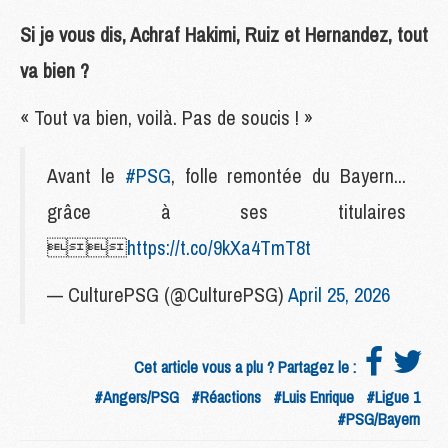
Si je vous dis, Achraf Hakimi, Ruiz et Hernandez, tout
va bien ?
« Tout va bien, voilà. Pas de soucis ! »
Avant le
#PSG
, folle remontée du Bayern...
grâce à ses titulaires

https://t.co/9kXa4TmT8t
— CulturePSG (@CulturePSG)
April 25, 2026
Cet article vous a plu ? Partagez le :
#Angers/PSG
#Réactions
#Luis Enrique
#Ligue 1
#PSG/Bayern