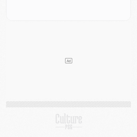
Match
- Les compositions officielles de Majorque/PSG avec Kvara et de nombreux jeunes
Club
- Casquettes, maillots de bain, padel, le PSG lance sa collection été
Match
- Un des nouveaux maillots pour Majorque/PSG
Mercato
- Le PSG prépare une nouvelle offre pour Suzuki
Mercato
- Le transfert de Ferran Torres au PSG réglé avant le 12 août ?
Match
- Le groupe pour Majorque/PSG avec 11 absents
Mercato
- Le PSG officialise un quatrième prêt
Mercato
- Liverpool ne veut pas que Barcola au PSG
Match
- Majorque/PSG, quelle compo pour le premier match de la saison 2026/27 ?
MARDI 04 AOÛT
Europe
- Les chapeaux provisoires de la Ligue des champions 2026/27
Podcast
- Podcast CulturePSG : Akliouche présenté par un fan de Monaco
Club
- Le PSG dévoile sa première collection d'entraînement pour 2026/2027
Discipline
- Un arbitre inattendu, mais porte-bonheur pour Lens/PSG
Match
- Majorque/PSG, sur quelle chaine et à quelle heure regarder le match ?
Mercato
- Le plan du PSG pour Suzuki et Chevalier se précise
Mercato
- L'Ajax refuse la première offre du PSG pour Godts
Mercato
- Le PSG veut accélérer, Ferran Torres temporise
Mercato
- Liverpool encore très loin du compte pour Barcola