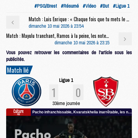
#PSG/Brest
#Résumé
#Video
#But
#Ligue 1
Match : Luis Enrique : « Chaque fois que tu mets le maillot du PSG, tu dois être performant »
dimanche 10 mai 2026 à 23:54
Match : Mayulu tranchant, Ramos à la peine, les notes de PSG/Brest (1-0)
dimanche 10 mai 2026 à 23:15
Vous pouvez retrouver les commentaires de l'article sous les
publicités.
Match lié
Ligue 1
1
0
33ème journée