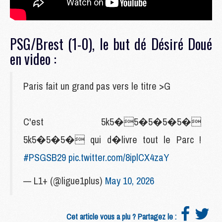
PSG/Brest (1-0), le but dé Désiré Doué
en video :
Paris fait un grand pas vers le titre >G
C'est 5k5�5�5�5�5�
5k5�5�5� qui d�livre tout le Parc !
#PSGSB29
pic.twitter.com/8iplCX4zaY
— L1+ (@ligue1plus)
May 10, 2026
Cet article vous a plu ? Partagez le :