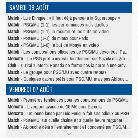
SAMEDI 08 AOÛT
Match
- Luis Enrique : « Il faut déjà penser à la Supercoupe »
Match
- PSG/MU (1-1), les performances individuelles
Match
- PSG/MU (1-1), le résumé et les buts en video
Match
- PSG/MU (1-1), du mieux pour Paris
Match
- PSG/MU (1-0), le but de Mbaye en video
Match
- Les compositions officielles de PSG/MU dévoilées, Pacho titulaire
Mercato
- Le PSG prêt à investir lourdement sur Suzuki malgré Safonov et Chevalier
Club
- « J’irai », Medhi Benatia ne ferme pas la porte à une arrivée au PSG
Match
- Le groupe pour PSG/MU avec quatre retours
Match
- Quelques cadres prêts pour PSG/MU, mais pas Akliouche ?
VENDREDI 07 AOÛT
Match
- Premières tendances pour les compositions de PSG/MU
Mercato
- Liverpool avance de 15 M€ pour Barcola
Mercato
- Un jeune lancé par Luis Enrique fait ses adieux au PSG
Match
- PSG/MU, sur quelle chaine et à quelle heure regarder le match ?
Match
- Akliouche déjà à l'entraînement et concerné par PSG/MU ?
Match
- Les maillots de PSG/Aston Villa connus