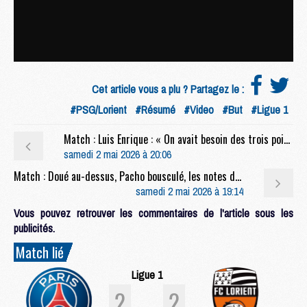
Cet article vous a plu ? Partagez le :
#PSG/Lorient
#Résumé
#Video
#But
#Ligue 1
Match : Luis Enrique : « On avait besoin des trois points »
samedi 2 mai 2026 à 20:06
Match : Doué au-dessus, Pacho bousculé, les notes de PSG/Lorient (2-2)
samedi 2 mai 2026 à 19:14
Vous pouvez retrouver les commentaires de l'article sous les
publicités.
Match lié
Ligue 1
2
2