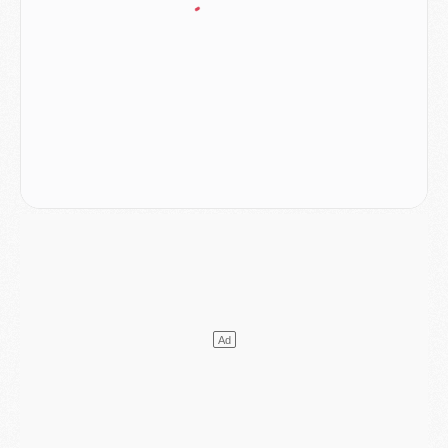
Mercato
- Le PSG officialise un quatrième prêt
Mercato
- Liverpool ne veut pas que Barcola au PSG
Match
- Majorque/PSG, quelle compo pour le premier match de la saison 2026/27 ?
MARDI 04 AOÛT
Europe
- Les chapeaux provisoires de la Ligue des champions 2026/27
Podcast
- Podcast CulturePSG : Akliouche présenté par un fan de Monaco
Club
- Le PSG dévoile sa première collection d'entraînement pour 2026/2027
Discipline
- Un arbitre inattendu, mais porte-bonheur pour Lens/PSG
Match
- Majorque/PSG, sur quelle chaine et à quelle heure regarder le match ?
Mercato
- Le plan du PSG pour Suzuki et Chevalier se précise
Mercato
- L'Ajax refuse la première offre du PSG pour Godts
Mercato
- Le PSG veut accélérer, Ferran Torres temporise
Mercato
- Liverpool encore très loin du compte pour Barcola
LUNDI 03 AOÛT
Match
- Podcast CulturePSG : Mercato (Godts, Suzuki, Akliouche, Barcola, etc)
Mercato
- L'Ajax attend bien plus de 45M pour Mika Godts
Club
- Quatre retours importants dans le groupe du PSG, et un plus discret
Mercato
- Ayari file en Ligue 2