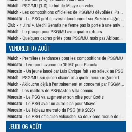
Match
- PSG/MU (1-0), le but de Mbaye en video
Match
- Les compositions officielles de PSG/MU dévoilées, Pacho titulaire
Mercato
- Le PSG prêt à investir lourdement sur Suzuki malgré Safonov et Chevalier
Club
- « J’irai », Medhi Benatia ne ferme pas la porte à une arrivée au PSG
Match
- Le groupe pour PSG/MU avec quatre retours
Match
- Quelques cadres prêts pour PSG/MU, mais pas Akliouche ?
VENDREDI 07 AOÛT
Match
- Premières tendances pour les compositions de PSG/MU
Mercato
- Liverpool avance de 15 M€ pour Barcola
Mercato
- Un jeune lancé par Luis Enrique fait ses adieux au PSG
Match
- PSG/MU, sur quelle chaine et à quelle heure regarder le match ?
Match
- Akliouche déjà à l'entraînement et concerné par PSG/MU ?
Match
- Les maillots de PSG/Aston Villa connus
Mercato
- Le PSG va augmenter son offre pour Godts
Mercato
- Le PSG avait un autre plan pour Mbaye
Mercato
- Le tableau mercato du PSG (été 2026)
Mercato
- Le PSG officialise Akliouche, sa deuxième recrue de l’été
JEUDI 06 AOÛT