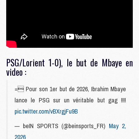
PSG/Lorient 1-0), le but de Mbaye en
video :
= Pour son 1er but de 2026, Ibrahim Mbaye
lance le PSG sur un véritable but gag !!!!
pic.twitter.com/vBXrgjFu9B
— beIN SPORTS (@beinsports_FR)
May 2,
2026