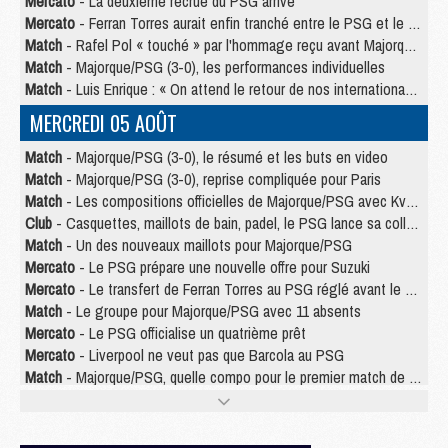
Mercato
- La deuxième recrue du PSG arrive
Mercato
- Ferran Torres aurait enfin tranché entre le PSG et le Barça
Match
- Rafel Pol « touché » par l'hommage reçu avant Majorque/PSG
Match
- Majorque/PSG (3-0), les performances individuelles
Match
- Luis Enrique : « On attend le retour de nos internationaux »
MERCREDI 05 AOÛT
Match
- Majorque/PSG (3-0), le résumé et les buts en video
Match
- Majorque/PSG (3-0), reprise compliquée pour Paris
Match
- Les compositions officielles de Majorque/PSG avec Kvara et de nombreux jeunes
Club
- Casquettes, maillots de bain, padel, le PSG lance sa collection été
Match
- Un des nouveaux maillots pour Majorque/PSG
Mercato
- Le PSG prépare une nouvelle offre pour Suzuki
Mercato
- Le transfert de Ferran Torres au PSG réglé avant le 12 août ?
Match
- Le groupe pour Majorque/PSG avec 11 absents
Mercato
- Le PSG officialise un quatrième prêt
Mercato
- Liverpool ne veut pas que Barcola au PSG
Match
- Majorque/PSG, quelle compo pour le premier match de la saison 2026/27 ?
MARDI 04 AOÛT
Europe
- Les chapeaux provisoires de la Ligue des champions 2026/27