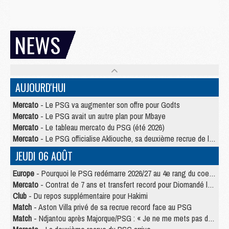
NEWS
AUJOURD'HUI
Mercato
- Le PSG va augmenter son offre pour Godts
Mercato
- Le PSG avait un autre plan pour Mbaye
Mercato
- Le tableau mercato du PSG (été 2026)
Mercato
- Le PSG officialise Akliouche, sa deuxième recrue de l’été
JEUDI 06 AOÛT
Europe
- Pourquoi le PSG redémarre 2026/27 au 4e rang du coefficient UEFA
Mercato
- Contrat de 7 ans et transfert record pour Diomandé loin du PSG
Club
- Du repos supplémentaire pour Hakimi
Match
- Aston Villa privé de sa recrue record face au PSG
Match
- Ndjantou après Majorque/PSG : « Je ne me mets pas de plafond »