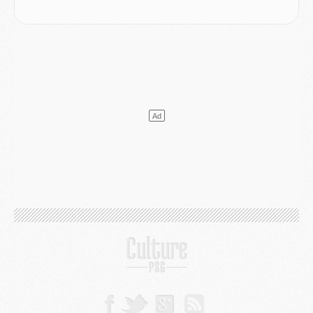
Mercato
- Le transfert de Kolo Muani à la Juventus est officiel
Mercato
- [MAJ] Le PSG a fait une grosse offre à Parme pour Suzuki
Mercato
- Le PSG a envoyé une première offre pour Mika Godts
Club
- Après Pacho, d'autres retours en vue
Mercato
- Changement de dernière minute pour Kolo Muani
SAMEDI 01 AOÛT
Mercato
- L'agent de Mika Godts confirme un accord avec le PSG
Club
- Quels numéros de maillot pour Akliouche et Digne au PSG ?
Match
- Un hommage prévu lors de Brest/PSG
Mercato
- Le PSG et le Barça ont rendez-vous pour Ferran Torres
Mercato
- Guéla Doué dans les listes du PSG
Mercato
- Le transfert de Mika Godts au PSG en bonne voie
VENDREDI 31 JUILLET
Match
- Un diffuseur annoncé pour les deux premiers matchs amicaux du PSG
Mercato
- Le transfert d'Akliouche au PSG bouclé, le montant se précise
Club
- Un retour majeur dans le groupe du PSG
Club
- [MAJ] Ndjantou et deux jeunes du PSG annoncés dans un tournoi U21
Mercato
- L'étonnante piste Suzuki confirmée et onéreuse