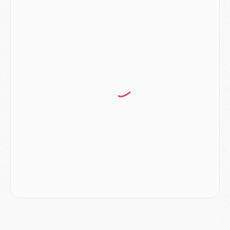
Match
- Podcast CulturePSG : Mercato (Godts, Suzuki, Akliouche, Barcola, etc)
Mercato
- L'Ajax attend bien plus de 45M pour Mika Godts
Club
- Quatre retours importants dans le groupe du PSG, et un plus discret
Mercato
- Ayari file en Ligue 2
Club
- Le PSG s'associe avec un géant de la tech
Mercato
- Vu d'Italie, le transfert de Suzuki au PSG est bien engagé
Mercato
- Ferran Torres ne serait pas à vendre, mais...
Europe
- Gros coup dur pour Aston Villa avant de croiser le PSG
DIMANCHE 02 AOÛT
Mercato
- Le transfert de Kolo Muani à la Juventus est officiel
Mercato
- [MAJ] Le PSG a fait une grosse offre à Parme pour Suzuki
Mercato
- Le PSG a envoyé une première offre pour Mika Godts
Club
- Après Pacho, d'autres retours en vue
Mercato
- Changement de dernière minute pour Kolo Muani
SAMEDI 01 AOÛT
Mercato
- L'agent de Mika Godts confirme un accord avec le PSG
Club
- Quels numéros de maillot pour Akliouche et Digne au PSG ?