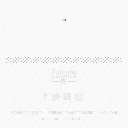
Match
- Un hommage prévu lors de Brest/PSG
Mercato
- Le PSG et le Barça ont rendez-vous pour Ferran Torres
Mercato
- Guéla Doué dans les listes du PSG
Mercato
- Le transfert de Mika Godts au PSG en bonne voie
VENDREDI 31 JUILLET
Match
- Un diffuseur annoncé pour les deux premiers matchs amicaux du PSG
Mercato
- Le transfert d'Akliouche au PSG bouclé, le montant se précise
Club
- Un retour majeur dans le groupe du PSG
Club
- [MAJ] Ndjantou et deux jeunes du PSG annoncés dans un tournoi U21
Mercato
- L'étonnante piste Suzuki confirmée et onéreuse
JEUDI 30 JUILLET
Sélections
- Ancelotti fait le ménage au Brésil mais veut garder Marquinhos
Mercato
- Le statu quo du milieu du PSG se précise
Club
- Le PSG plutôt que la FIFA pour Al-Khelaïfi, poussé par l'UEFA ?
Mercato
- Le PSG presserait Ferran Torres de se décider, deux pistes de secours
Club
- Déguisements, shopping, double scouting, Luis Campos dévoile ses méthodes
Mentions légales
-
Politique de confidentialité
-
Équipe de
Mercato
- Kroupi retiré du mercato
rédaction
-
Partenaires
Mercato
- Enfin une avancée dans le transfert d'Akliouche