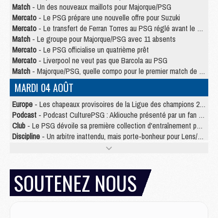
Match
- Un des nouveaux maillots pour Majorque/PSG
Mercato
- Le PSG prépare une nouvelle offre pour Suzuki
Mercato
- Le transfert de Ferran Torres au PSG réglé avant le 12 août ?
Match
- Le groupe pour Majorque/PSG avec 11 absents
Mercato
- Le PSG officialise un quatrième prêt
Mercato
- Liverpool ne veut pas que Barcola au PSG
Match
- Majorque/PSG, quelle compo pour le premier match de la saison 2026/27 ?
MARDI 04 AOÛT
Europe
- Les chapeaux provisoires de la Ligue des champions 2026/27
Podcast
- Podcast CulturePSG : Akliouche présenté par un fan de Monaco
Club
- Le PSG dévoile sa première collection d'entraînement pour 2026/2027
Discipline
- Un arbitre inattendu, mais porte-bonheur pour Lens/PSG
Match
- Majorque/PSG, sur quelle chaine et à quelle heure regarder le match ?
Mercato
- Le plan du PSG pour Suzuki et Chevalier se précise
Mercato
- Le tableau mercato du PSG (été 2026)
SOUTENEZ NOUS
Mercato
- L'Ajax refuse la première offre du PSG pour Godts
Mercato
- Le PSG veut accélérer, Ferran Torres temporise
Mercato
- Liverpool encore très loin du compte pour Barcola
LUNDI 03 AOÛT