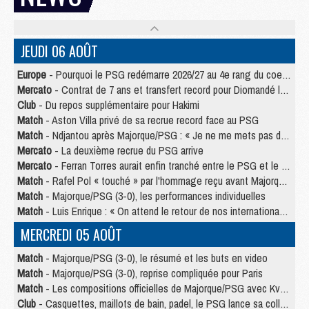
JEUDI 06 AOÛT
Europe
- Pourquoi le PSG redémarre 2026/27 au 4e rang du coefficient UEFA
Mercato
- Contrat de 7 ans et transfert record pour Diomandé loin du PSG
Club
- Du repos supplémentaire pour Hakimi
Match
- Aston Villa privé de sa recrue record face au PSG
Match
- Ndjantou après Majorque/PSG : « Je ne me mets pas de plafond »
Mercato
- La deuxième recrue du PSG arrive
Mercato
- Ferran Torres aurait enfin tranché entre le PSG et le Barça
Match
- Rafel Pol « touché » par l'hommage reçu avant Majorque/PSG
Match
- Majorque/PSG (3-0), les performances individuelles
Match
- Luis Enrique : « On attend le retour de nos internationaux »
MERCREDI 05 AOÛT
Match
- Majorque/PSG (3-0), le résumé et les buts en video
Match
- Majorque/PSG (3-0), reprise compliquée pour Paris
Match
- Les compositions officielles de Majorque/PSG avec Kvara et de nombreux jeunes
Club
- Casquettes, maillots de bain, padel, le PSG lance sa collection été