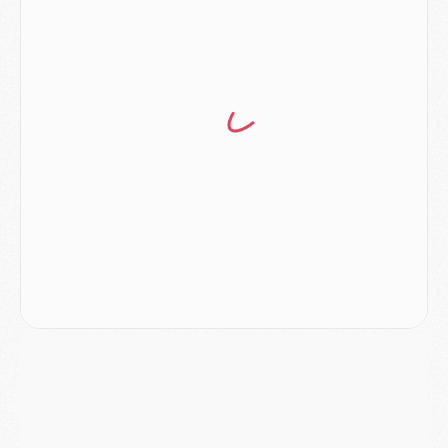
Club
- Quatre retours importants dans le groupe du PSG, et un plus discret
Mercato
- Ayari file en Ligue 2
Club
- Le PSG s'associe avec un géant de la tech
Mercato
- Vu d'Italie, le transfert de Suzuki au PSG est bien engagé
Mercato
- Ferran Torres ne serait pas à vendre, mais...
Europe
- Gros coup dur pour Aston Villa avant de croiser le PSG
DIMANCHE 02 AOÛT
Mercato
- Le transfert de Kolo Muani à la Juventus est officiel
Mercato
- [MAJ] Le PSG a fait une grosse offre à Parme pour Suzuki
Mercato
- Le PSG a envoyé une première offre pour Mika Godts
Club
- Après Pacho, d'autres retours en vue
Mercato
- Changement de dernière minute pour Kolo Muani
SAMEDI 01 AOÛT
Mercato
- L'agent de Mika Godts confirme un accord avec le PSG
Club
- Quels numéros de maillot pour Akliouche et Digne au PSG ?
Match
- Un hommage prévu lors de Brest/PSG
Mercato
- Le PSG et le Barça ont rendez-vous pour Ferran Torres
Mercato
- Guéla Doué dans les listes du PSG