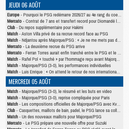
JEUDI 06 AOÛT
Europe
- Pourquoi le PSG redémarre 2026/27 au 4e rang du coefficient UEFA
Mercato
- Contrat de 7 ans et transfert record pour Diomandé loin du PSG
Club
- Du repos supplémentaire pour Hakimi
Match
- Aston Villa privé de sa recrue record face au PSG
Match
- Ndjantou après Majorque/PSG : « Je ne me mets pas de plafond »
Mercato
- La deuxième recrue du PSG arrive
Mercato
- Ferran Torres aurait enfin tranché entre le PSG et le Barça
Match
- Rafel Pol « touché » par l'hommage reçu avant Majorque/PSG
Match
- Majorque/PSG (3-0), les performances individuelles
Match
- Luis Enrique : « On attend le retour de nos internationaux »
MERCREDI 05 AOÛT
Match
- Majorque/PSG (3-0), le résumé et les buts en video
Match
- Majorque/PSG (3-0), reprise compliquée pour Paris
Match
- Les compositions officielles de Majorque/PSG avec Kvara et de nombreux jeunes
Club
- Casquettes, maillots de bain, padel, le PSG lance sa collection été
Match
- Un des nouveaux maillots pour Majorque/PSG
Mercato
- Le PSG prépare une nouvelle offre pour Suzuki