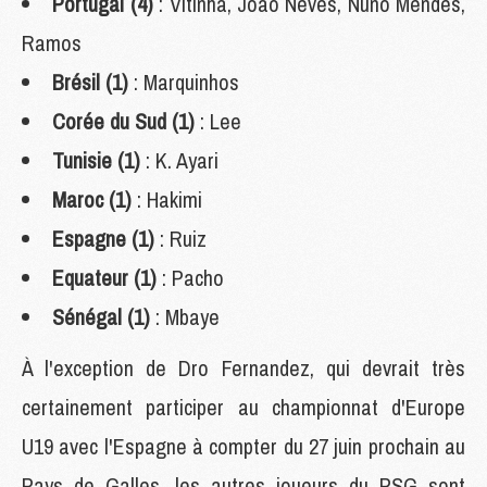
Portugal (4)
: Vitinha, João Neves, Nuno Mendes,
Ramos
Brésil (1)
: Marquinhos
Corée du Sud (1)
: Lee
Tunisie (1)
: K. Ayari
Maroc (1)
: Hakimi
Espagne (1)
: Ruiz
Equateur (1)
: Pacho
Sénégal (1)
: Mbaye
À l'exception de Dro Fernandez, qui devrait très
certainement participer au championnat d'Europe
U19 avec l'Espagne à compter du 27 juin prochain au
Pays de Galles, les autres joueurs du PSG sont