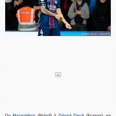
De
Marquinhos
(Brésil) à
Désiré Doué
(France), en