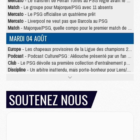
Mercato
- Le transfert de Ferran Torres au PSG réglé avant le 12 août ?
Match
- Le groupe pour Majorque/PSG avec 11 absents
Mercato
- Le PSG officialise un quatrième prêt
Mercato
- Liverpool ne veut pas que Barcola au PSG
Match
- Majorque/PSG, quelle compo pour le premier match de la saison 2026/27 ?
MARDI 04 AOÛT
Europe
- Les chapeaux provisoires de la Ligue des champions 2026/27
Podcast
- Podcast CulturePSG : Akliouche présenté par un fan de Monaco
Club
- Le PSG dévoile sa première collection d'entraînement pour 2026/2027
Discipline
- Un arbitre inattendu, mais porte-bonheur pour Lens/PSG
Match
- Majorque/PSG, sur quelle chaine et à quelle heure regarder le match ?
Mercato
- Le plan du PSG pour Suzuki et Chevalier se précise
Mercato
- Le tableau mercato du PSG (été 2026)
SOUTENEZ NOUS
Mercato
- L'Ajax refuse la première offre du PSG pour Godts
Mercato
- Le PSG veut accélérer, Ferran Torres temporise
Mercato
- Liverpool encore très loin du compte pour Barcola
LUNDI 03 AOÛT
Match
- Podcast CulturePSG : Mercato (Godts, Suzuki, Akliouche, Barcola, etc)
Mercato
- L'Ajax attend bien plus de 45M pour Mika Godts