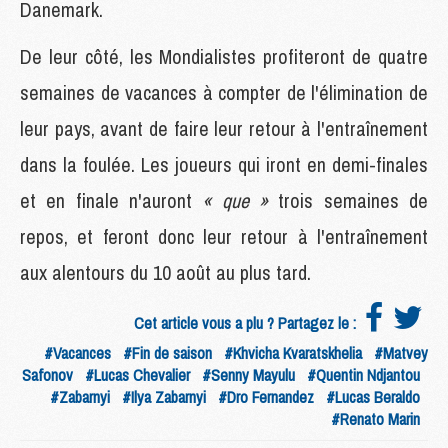
Danemark.
De leur côté, les Mondialistes profiteront de quatre
semaines de vacances à compter de l'élimination de
leur pays, avant de faire leur retour à l'entraînement
dans la foulée. Les joueurs qui iront en demi-finales
et en finale n'auront
« que »
trois semaines de
repos, et feront donc leur retour à l'entraînement
aux alentours du 10 août au plus tard.
Cet article vous a plu ? Partagez le :
#Vacances
#Fin de saison
#Khvicha Kvaratskhelia
#Matvey
Safonov
#Lucas Chevalier
#Senny Mayulu
#Quentin Ndjantou
#Zabarnyi
#Ilya Zabarnyi
#Dro Fernandez
#Lucas Beraldo
#Renato Marin