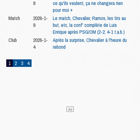
9
ce qu'ils veulent, ça ne changera rien
pour moi »
Match
2026-1-
Le match, Chevalier, Ramos, les tirs au
9
but, etc, la conf' complète de Luis
Enrique après PSG/OM (2-2, 4-1 t.a.b.)
Club
2026-1-
Après la surprise, Chevalier à l'heure du
4
rebond
1
2
3
4