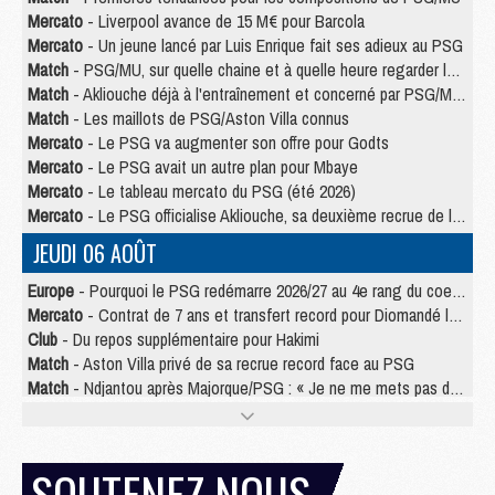
Mercato
- Liverpool avance de 15 M€ pour Barcola
Mercato
- Un jeune lancé par Luis Enrique fait ses adieux au PSG
Match
- PSG/MU, sur quelle chaine et à quelle heure regarder le match ?
Match
- Akliouche déjà à l'entraînement et concerné par PSG/MU ?
Match
- Les maillots de PSG/Aston Villa connus
Mercato
- Le PSG va augmenter son offre pour Godts
Mercato
- Le PSG avait un autre plan pour Mbaye
Mercato
- Le tableau mercato du PSG (été 2026)
Mercato
- Le PSG officialise Akliouche, sa deuxième recrue de l’été
JEUDI 06 AOÛT
Europe
- Pourquoi le PSG redémarre 2026/27 au 4e rang du coefficient UEFA
Mercato
- Contrat de 7 ans et transfert record pour Diomandé loin du PSG
Club
- Du repos supplémentaire pour Hakimi
Match
- Aston Villa privé de sa recrue record face au PSG
Match
- Ndjantou après Majorque/PSG : « Je ne me mets pas de plafond »
Mercato
- La deuxième recrue du PSG arrive
Mercato
- Ferran Torres aurait enfin tranché entre le PSG et le Barça
Match
- Rafel Pol « touché » par l'hommage reçu avant Majorque/PSG
SOUTENEZ NOUS
Match
- Majorque/PSG (3-0), les performances individuelles