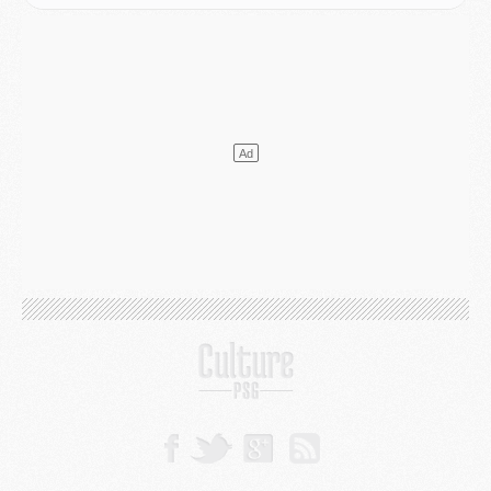
Match
- Majorque/PSG, sur quelle chaine et à quelle heure regarder le match ?
Mercato
- Le plan du PSG pour Suzuki et Chevalier se précise
Mercato
- L'Ajax refuse la première offre du PSG pour Godts
Mercato
- Le PSG veut accélérer, Ferran Torres temporise
Mercato
- Liverpool encore très loin du compte pour Barcola
LUNDI 03 AOÛT
Match
- Podcast CulturePSG : Mercato (Godts, Suzuki, Akliouche, Barcola, etc)
Mercato
- L'Ajax attend bien plus de 45M pour Mika Godts
Club
- Quatre retours importants dans le groupe du PSG, et un plus discret
Mercato
- Ayari file en Ligue 2
Club
- Le PSG s'associe avec un géant de la tech
Mercato
- Vu d'Italie, le transfert de Suzuki au PSG est bien engagé
Mercato
- Ferran Torres ne serait pas à vendre, mais...
Europe
- Gros coup dur pour Aston Villa avant de croiser le PSG
DIMANCHE 02 AOÛT
Mercato
- Le transfert de Kolo Muani à la Juventus est officiel
Mercato
- [MAJ] Le PSG a fait une grosse offre à Parme pour Suzuki
Mercato
- Le PSG a envoyé une première offre pour Mika Godts