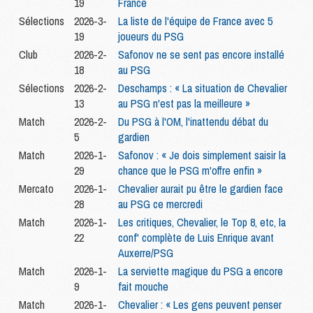
19
France
Sélections
2026-3-
La liste de l'équipe de France avec 5
19
joueurs du PSG
Club
2026-2-
Safonov ne se sent pas encore installé
18
au PSG
Sélections
2026-2-
Deschamps : « La situation de Chevalier
13
au PSG n'est pas la meilleure »
Match
2026-2-
Du PSG à l'OM, l'inattendu débat du
5
gardien
Match
2026-1-
Safonov : « Je dois simplement saisir la
29
chance que le PSG m'offre enfin »
Mercato
2026-1-
Chevalier aurait pu être le gardien face
28
au PSG ce mercredi
Match
2026-1-
Les critiques, Chevalier, le Top 8, etc, la
22
conf' complète de Luis Enrique avant
Auxerre/PSG
Match
2026-1-
La serviette magique du PSG a encore
9
fait mouche
Match
2026-1-
Chevalier : « Les gens peuvent penser