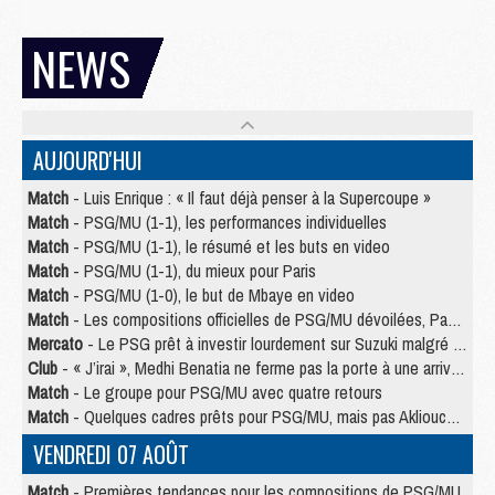
NEWS
AUJOURD'HUI
Match
- Luis Enrique : « Il faut déjà penser à la Supercoupe »
Match
- PSG/MU (1-1), les performances individuelles
Match
- PSG/MU (1-1), le résumé et les buts en video
Match
- PSG/MU (1-1), du mieux pour Paris
Match
- PSG/MU (1-0), le but de Mbaye en video
Match
- Les compositions officielles de PSG/MU dévoilées, Pacho titulaire
Mercato
- Le PSG prêt à investir lourdement sur Suzuki malgré Safonov et Chevalier
Club
- « J’irai », Medhi Benatia ne ferme pas la porte à une arrivée au PSG
Match
- Le groupe pour PSG/MU avec quatre retours
Match
- Quelques cadres prêts pour PSG/MU, mais pas Akliouche ?
VENDREDI 07 AOÛT
Match
- Premières tendances pour les compositions de PSG/MU