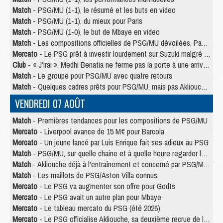
Match
- PSG/MU (1-1), le résumé et les buts en video
Match
- PSG/MU (1-1), du mieux pour Paris
Match
- PSG/MU (1-0), le but de Mbaye en video
Match
- Les compositions officielles de PSG/MU dévoilées, Pacho titulaire
Mercato
- Le PSG prêt à investir lourdement sur Suzuki malgré Safonov et Chevalier
Club
- « J’irai », Medhi Benatia ne ferme pas la porte à une arrivée au PSG
Match
- Le groupe pour PSG/MU avec quatre retours
Match
- Quelques cadres prêts pour PSG/MU, mais pas Akliouche ?
VENDREDI 07 AOÛT
Match
- Premières tendances pour les compositions de PSG/MU
Mercato
- Liverpool avance de 15 M€ pour Barcola
Mercato
- Un jeune lancé par Luis Enrique fait ses adieux au PSG
Match
- PSG/MU, sur quelle chaine et à quelle heure regarder le match ?
Match
- Akliouche déjà à l'entraînement et concerné par PSG/MU ?
Match
- Les maillots de PSG/Aston Villa connus
Mercato
- Le PSG va augmenter son offre pour Godts
Mercato
- Le PSG avait un autre plan pour Mbaye
Mercato
- Le tableau mercato du PSG (été 2026)
Mercato
- Le PSG officialise Akliouche, sa deuxième recrue de l’été