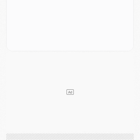
Mercato
- Le transfert de Ferran Torres au PSG réglé avant le 12 août ?
Match
- Le groupe pour Majorque/PSG avec 11 absents
Mercato
- Le PSG officialise un quatrième prêt
Mercato
- Liverpool ne veut pas que Barcola au PSG
Match
- Majorque/PSG, quelle compo pour le premier match de la saison 2026/27 ?
MARDI 04 AOÛT
Europe
- Les chapeaux provisoires de la Ligue des champions 2026/27
Podcast
- Podcast CulturePSG : Akliouche présenté par un fan de Monaco
Club
- Le PSG dévoile sa première collection d'entraînement pour 2026/2027
Discipline
- Un arbitre inattendu, mais porte-bonheur pour Lens/PSG
Match
- Majorque/PSG, sur quelle chaine et à quelle heure regarder le match ?
Mercato
- Le plan du PSG pour Suzuki et Chevalier se précise
Mercato
- L'Ajax refuse la première offre du PSG pour Godts
Mercato
- Le PSG veut accélérer, Ferran Torres temporise
Mercato
- Liverpool encore très loin du compte pour Barcola
LUNDI 03 AOÛT
Match
- Podcast CulturePSG : Mercato (Godts, Suzuki, Akliouche, Barcola, etc)
Mercato
- L'Ajax attend bien plus de 45M pour Mika Godts