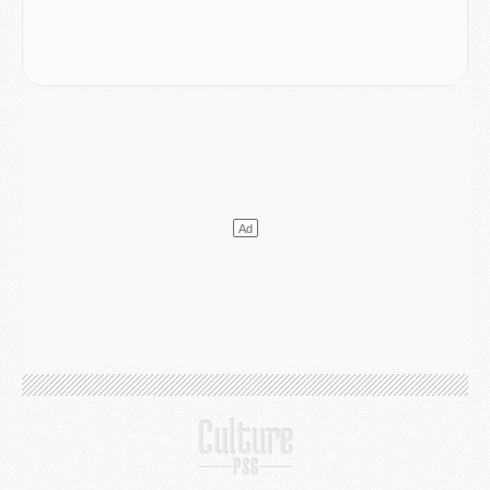
Mercato
- Le PSG prépare une nouvelle offre pour Suzuki
Mercato
- Le transfert de Ferran Torres au PSG réglé avant le 12 août ?
Match
- Le groupe pour Majorque/PSG avec 11 absents
Mercato
- Le PSG officialise un quatrième prêt
Mercato
- Liverpool ne veut pas que Barcola au PSG
Match
- Majorque/PSG, quelle compo pour le premier match de la saison 2026/27 ?
MARDI 04 AOÛT
Europe
- Les chapeaux provisoires de la Ligue des champions 2026/27
Podcast
- Podcast CulturePSG : Akliouche présenté par un fan de Monaco
Club
- Le PSG dévoile sa première collection d'entraînement pour 2026/2027
Discipline
- Un arbitre inattendu, mais porte-bonheur pour Lens/PSG
Match
- Majorque/PSG, sur quelle chaine et à quelle heure regarder le match ?
Mercato
- Le plan du PSG pour Suzuki et Chevalier se précise
Mercato
- L'Ajax refuse la première offre du PSG pour Godts
Mercato
- Le PSG veut accélérer, Ferran Torres temporise
Mercato
- Liverpool encore très loin du compte pour Barcola
LUNDI 03 AOÛT
Match
- Podcast CulturePSG : Mercato (Godts, Suzuki, Akliouche, Barcola, etc)