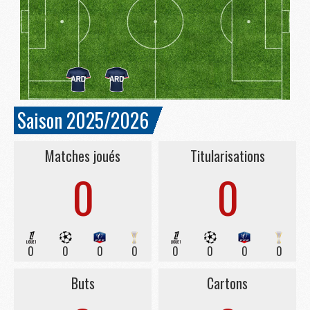
Saison 2025/2026
Matches joués
Titularisations
0
0
0
0
0
0
0
0
0
0
Buts
Cartons