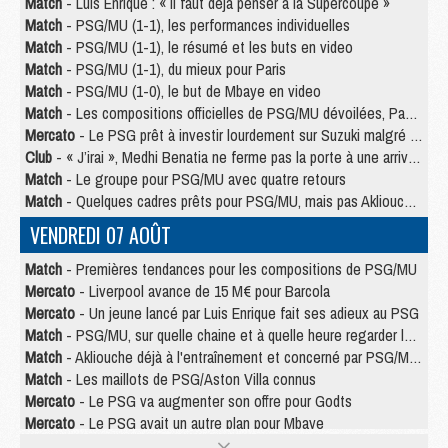
Match
- Luis Enrique : « Il faut déjà penser à la Supercoupe »
Match
- PSG/MU (1-1), les performances individuelles
Match
- PSG/MU (1-1), le résumé et les buts en video
Match
- PSG/MU (1-1), du mieux pour Paris
Match
- PSG/MU (1-0), le but de Mbaye en video
Match
- Les compositions officielles de PSG/MU dévoilées, Pacho titulaire
Mercato
- Le PSG prêt à investir lourdement sur Suzuki malgré Safonov et Chevalier
Club
- « J’irai », Medhi Benatia ne ferme pas la porte à une arrivée au PSG
Match
- Le groupe pour PSG/MU avec quatre retours
Match
- Quelques cadres prêts pour PSG/MU, mais pas Akliouche ?
VENDREDI 07 AOÛT
Match
- Premières tendances pour les compositions de PSG/MU
Mercato
- Liverpool avance de 15 M€ pour Barcola
Mercato
- Un jeune lancé par Luis Enrique fait ses adieux au PSG
Match
- PSG/MU, sur quelle chaine et à quelle heure regarder le match ?
Match
- Akliouche déjà à l'entraînement et concerné par PSG/MU ?
Match
- Les maillots de PSG/Aston Villa connus
Mercato
- Le PSG va augmenter son offre pour Godts
Mercato
- Le PSG avait un autre plan pour Mbaye
Mercato
- Le tableau mercato du PSG (été 2026)