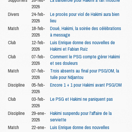
2026
Divers
24-feb-
Le procès pour viol de Hakimi aura bien
2026
lieu
Match
18-feb-
Doué, Hakimi, la soirée des célébrations
2026
à message
Club
12-feb-
Luis Enrique donne des nouvelles de
2026
Hakimi et Fabian Ruiz
Club
07-feb-
Comment le PSG compte gérer Hakimi
2026
et ses douleurs
Match
07-feb-
Trois absents au final pour PSG/OM, la
2026
tuile pour Ndjantou
Discipline
05-feb-
Encore 1 + 1 pour Hakimi avant PSG/OM
2026
Club
03-feb-
Le PSG et Hakimi ne paniquent pas
2026
Discipline
29-ene-
Hakimi suspendu pour l'affaire de la
2026
serviette
Match
22-ene-
Luis Enrique donne des nouvelles