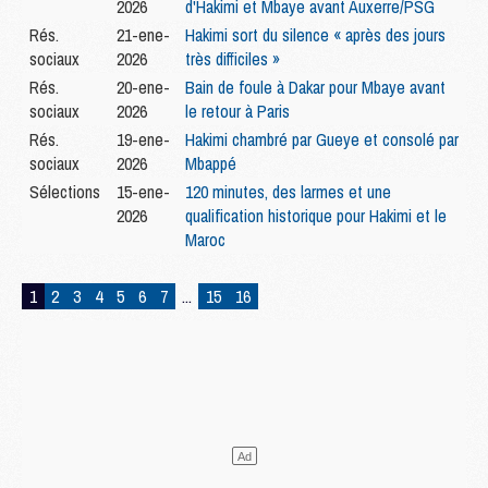
2026
d'Hakimi et Mbaye avant Auxerre/PSG
Rés.
21-ene-
Hakimi sort du silence « après des jours
sociaux
2026
très difficiles »
Rés.
20-ene-
Bain de foule à Dakar pour Mbaye avant
sociaux
2026
le retour à Paris
Rés.
19-ene-
Hakimi chambré par Gueye et consolé par
sociaux
2026
Mbappé
Sélections
15-ene-
120 minutes, des larmes et une
2026
qualification historique pour Hakimi et le
Maroc
1
2
3
4
5
6
7
...
15
16