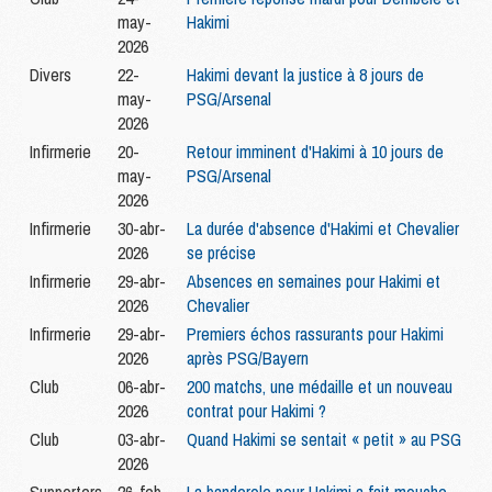
may-
Hakimi
2026
Divers
22-
Hakimi devant la justice à 8 jours de
may-
PSG/Arsenal
2026
Infirmerie
20-
Retour imminent d'Hakimi à 10 jours de
may-
PSG/Arsenal
2026
Infirmerie
30-abr-
La durée d'absence d'Hakimi et Chevalier
2026
se précise
Infirmerie
29-abr-
Absences en semaines pour Hakimi et
2026
Chevalier
Infirmerie
29-abr-
Premiers échos rassurants pour Hakimi
2026
après PSG/Bayern
Club
06-abr-
200 matchs, une médaille et un nouveau
2026
contrat pour Hakimi ?
Club
03-abr-
Quand Hakimi se sentait « petit » au PSG
2026
Supporters
26-feb-
La banderole pour Hakimi a fait mouche