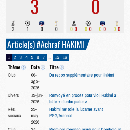
3
0
2
1
0
0
0
0
0
0
0
0
0
0
Article(s) #Achraf HAKIMI
1
2
3
4
5
6
7
...
15
16
Thème
Date
Titre
Club
06-
Du repos supplémentaire pour Hakimi
ago-
2026
Divers
19-jun-
Renvoyé en procès pour viol, Hakimi a
2026
hâte « d'enfin parler »
Rés.
29-
Hakimi nettoie la lucarne avant
sociaux
may-
PSG/Arsenal
2026
Club
24-
Première réponse mardi pour Dembélé et