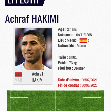
Achraf
HAKIMI
Age :
27 ans
2
Naissance :
04/11/1998
Lieu :
Madrid (
)
Nationalité :
Maroc
Taille :
1m81
Poids :
73 kg
Pied fort :
Droitier
Achraf
MAR
HAKIMI
Date d'arrivée :
06/07/2021
Fin de contrat :
30/06/2026