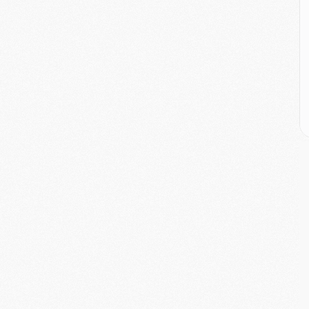
M
M
M
M
C
M
C
M
M
E
M
M
M
C
M