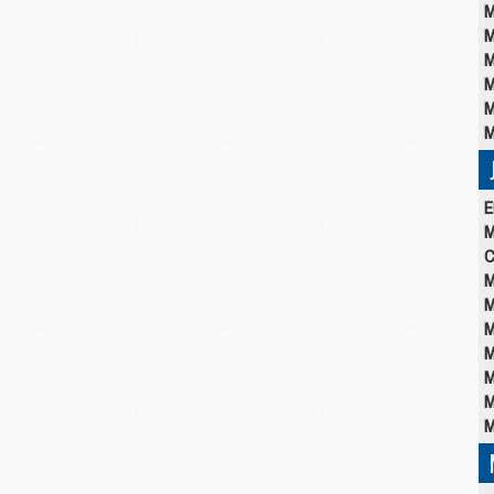
M
M
M
M
M
M
E
M
C
M
M
M
M
M
M
M