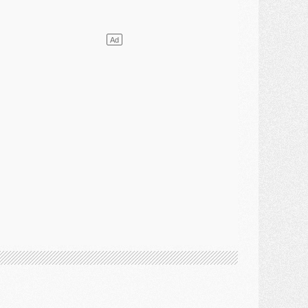
ercato
- L'agent de Mika Godts confirme un accord avec le PSG
lub
- Quels numéros de maillot pour Akliouche et Digne au PSG ?
atch
- Un hommage prévu lors de Brest/PSG
ercato
- Le PSG et le Barça ont rendez-vous pour Ferran Torres
ercato
- Guéla Doué dans les listes du PSG
ercato
- Le transfert de Mika Godts au PSG en bonne voie
VENDREDI 31 JUILLET
atch
- Un diffuseur annoncé pour les deux premiers matchs amicaux du PSG
ercato
- Le transfert d'Akliouche au PSG bouclé, le montant se précise
lub
- Un retour majeur dans le groupe du PSG
lub
- [MAJ] Ndjantou et deux jeunes du PSG annoncés dans un tournoi U21
ercato
- L'étonnante piste Suzuki confirmée et onéreuse
JEUDI 30 JUILLET
élections
- Ancelotti fait le ménage au Brésil mais veut garder Marquinhos
ercato
- Le statu quo du milieu du PSG se précise
lub
- Le PSG plutôt que la FIFA pour Al-Khelaïfi, poussé par l'UEFA ?
ercato
- Le PSG presserait Ferran Torres de se décider, deux pistes de secours
lub
- Déguisements, shopping, double scouting, Luis Campos dévoile ses méthodes