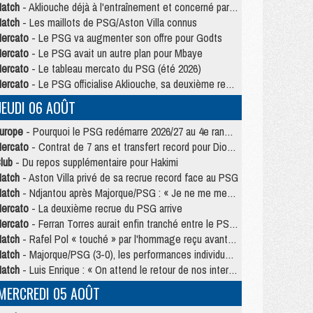
atch
- Akliouche déjà à l'entraînement et concerné par PSG/MU ?
atch
- Les maillots de PSG/Aston Villa connus
ercato
- Le PSG va augmenter son offre pour Godts
ercato
- Le PSG avait un autre plan pour Mbaye
ercato
- Le tableau mercato du PSG (été 2026)
ercato
- Le PSG officialise Akliouche, sa deuxième recrue de l’été
JEUDI 06 AOÛT
urope
- Pourquoi le PSG redémarre 2026/27 au 4e rang du coefficient UEFA
ercato
- Contrat de 7 ans et transfert record pour Diomandé loin du PSG
lub
- Du repos supplémentaire pour Hakimi
atch
- Aston Villa privé de sa recrue record face au PSG
atch
- Ndjantou après Majorque/PSG : « Je ne me mets pas de plafond »
ercato
- La deuxième recrue du PSG arrive
ercato
- Ferran Torres aurait enfin tranché entre le PSG et le Barça
atch
- Rafel Pol « touché » par l'hommage reçu avant Majorque/PSG
atch
- Majorque/PSG (3-0), les performances individuelles
atch
- Luis Enrique : « On attend le retour de nos internationaux »
MERCREDI 05 AOÛT