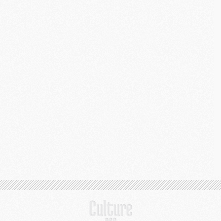
M
C
M
M
M
M
M
M
C
C
M
S
M
C
M
C