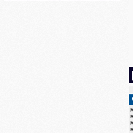
M
M
M
M