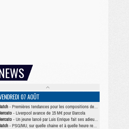
NEWS
VENDREDI 07 AOÛT
atch
- Premières tendances pour les compositions de PSG/MU
ercato
- Liverpool avance de 15 M€ pour Barcola
ercato
- Un jeune lancé par Luis Enrique fait ses adieux au PSG
atch
- PSG/MU, sur quelle chaine et à quelle heure regarder le match ?