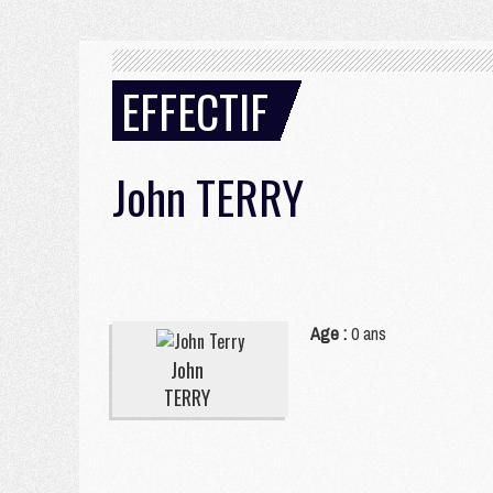
EFFECTIF
John
TERRY
Age :
0 ans
John
TERRY