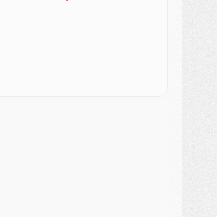
ercato
- Le PSG veut accélérer, Ferran Torres temporise
ercato
- Liverpool encore très loin du compte pour Barcola
LUNDI 03 AOÛT
atch
- Podcast CulturePSG : Mercato (Godts, Suzuki, Akliouche, Barcola, etc)
ercato
- L'Ajax attend bien plus de 45M pour Mika Godts
lub
- Quatre retours importants dans le groupe du PSG, et un plus discret
ercato
- Ayari file en Ligue 2
lub
- Le PSG s'associe avec un géant de la tech
ercato
- Vu d'Italie, le transfert de Suzuki au PSG est bien engagé
ercato
- Ferran Torres ne serait pas à vendre, mais...
urope
- Gros coup dur pour Aston Villa avant de croiser le PSG
DIMANCHE 02 AOÛT
ercato
- Le transfert de Kolo Muani à la Juventus est officiel
ercato
- [MAJ] Le PSG a fait une grosse offre à Parme pour Suzuki
ercato
- Le PSG a envoyé une première offre pour Mika Godts
lub
- Après Pacho, d'autres retours en vue
ercato
- Changement de dernière minute pour Kolo Muani
SAMEDI 01 AOÛT