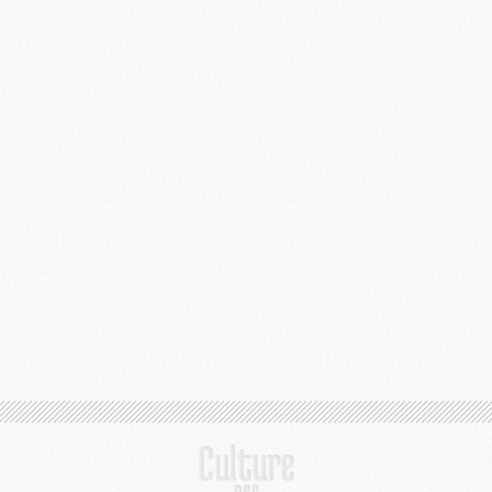
M
M
M
M
M
C
C
M
S
M
C
M
C
M
M