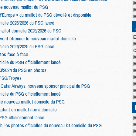
M
le nouveau maillot du PSG
M
Europe » du maillot du PSG dévoilé et disponible
M
micile 2025/2026 du PSG lancé
aillot domicile 2025/2026 du PSG
E
ont étrenner le nouveau maillot domicile
M
micile 2024/2025 du PSG lancé
C
ités face à face
M
icile du PSG officiellement lancé
M
023/2024 du PSG en photos
M
M
r PSG/Troyes
M
r Qatar Airways, nouveau sponsor principal du PSG
M
icile du PSG officiellement lancé
M
le nouveau maillot domicile du PSG
tant en maillot noir à domicile
PSG officiellement lancé
M
M
ch, les photos officielles du nouveau kit domicile du PSG
M