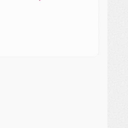
atch
- Podcast CulturePSG : Mercato (Godts, Suzuki, Akliouche, Barcola, etc)
ercato
- L'Ajax attend bien plus de 45M pour Mika Godts
lub
- Quatre retours importants dans le groupe du PSG, et un plus discret
ercato
- Ayari file en Ligue 2
lub
- Le PSG s'associe avec un géant de la tech
ercato
- Vu d'Italie, le transfert de Suzuki au PSG est bien engagé
ercato
- Ferran Torres ne serait pas à vendre, mais...
urope
- Gros coup dur pour Aston Villa avant de croiser le PSG
DIMANCHE 02 AOÛT
ercato
- Le transfert de Kolo Muani à la Juventus est officiel
ercato
- [MAJ] Le PSG a fait une grosse offre à Parme pour Suzuki
ercato
- Le PSG a envoyé une première offre pour Mika Godts
lub
- Après Pacho, d'autres retours en vue
ercato
- Changement de dernière minute pour Kolo Muani
SAMEDI 01 AOÛT
ercato
- L'agent de Mika Godts confirme un accord avec le PSG
lub
- Quels numéros de maillot pour Akliouche et Digne au PSG ?
atch
- Un hommage prévu lors de Brest/PSG