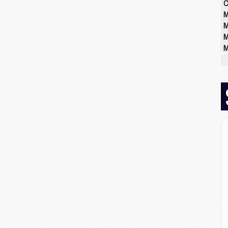
C
M
M
M
M
M
M
M
E
P
C
D
M
M
M
M
M