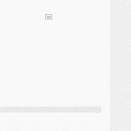
ercato
- Le PSG et le Barça ont rendez-vous pour Ferran Torres
ercato
- Guéla Doué dans les listes du PSG
ercato
- Le transfert de Mika Godts au PSG en bonne voie
VENDREDI 31 JUILLET
atch
- Un diffuseur annoncé pour les deux premiers matchs amicaux du PSG
ercato
- Le transfert d'Akliouche au PSG bouclé, le montant se précise
lub
- Un retour majeur dans le groupe du PSG
lub
- [MAJ] Ndjantou et deux jeunes du PSG annoncés dans un tournoi U21
ercato
- L'étonnante piste Suzuki confirmée et onéreuse
JEUDI 30 JUILLET
élections
- Ancelotti fait le ménage au Brésil mais veut garder Marquinhos
ercato
- Le statu quo du milieu du PSG se précise
lub
- Le PSG plutôt que la FIFA pour Al-Khelaïfi, poussé par l'UEFA ?
ercato
- Le PSG presserait Ferran Torres de se décider, deux pistes de secours
lub
- Déguisements, shopping, double scouting, Luis Campos dévoile ses méthodes
ercato
- Kroupi retiré du mercato
ercato
- Enfin une avancée dans le transfert d'Akliouche