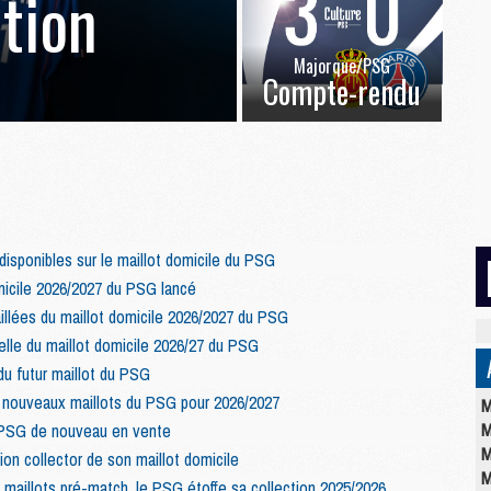
ation
Majorque/PSG
Compte-rendu
disponibles sur le maillot domicile du PSG
micile 2026/2027 du PSG lancé
llées du maillot domicile 2026/2027 du PSG
elle du maillot domicile 2026/27 du PSG
u futur maillot du PSG
nouveaux maillots du PSG pour 2026/2027
M
M
u PSG de nouveau en vente
M
on collector de son maillot domicile
M
maillots pré-match, le PSG étoffe sa collection 2025/2026