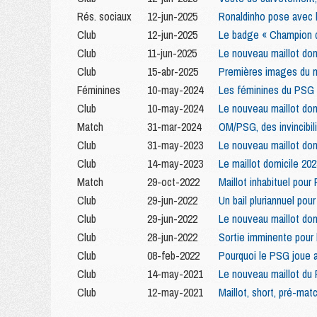
Rés. sociaux
12-jun-2025
Ronaldinho pose avec 
Club
12-jun-2025
Le badge « Champion d'
Club
11-jun-2025
Le nouveau maillot do
Club
15-abr-2025
Premières images du m
Féminines
10-may-2024
Les féminines du PSG v
Club
10-may-2024
Le nouveau maillot do
Match
31-mar-2024
OM/PSG, des invincibil
Club
31-may-2023
Le nouveau maillot dom
Club
14-may-2023
Le maillot domicile 2
Match
29-oct-2022
Maillot inhabituel pou
Club
29-jun-2022
Un bail pluriannuel pou
Club
29-jun-2022
Le nouveau maillot dom
Club
28-jun-2022
Sortie imminente pour 
Club
08-feb-2022
Pourquoi le PSG joue au
Club
14-may-2021
Le nouveau maillot du 
Club
12-may-2021
Maillot, short, pré-mat