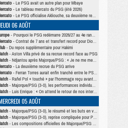
ercato
- Le PSG avait un autre plan pour Mbaye
ercato
- Le tableau mercato du PSG (été 2026)
ercato
- Le PSG officialise Akliouche, sa deuxième recrue de l’été
JEUDI 06 AOÛT
urope
- Pourquoi le PSG redémarre 2026/27 au 4e rang du coefficient UEFA
ercato
- Contrat de 7 ans et transfert record pour Diomandé loin du PSG
lub
- Du repos supplémentaire pour Hakimi
atch
- Aston Villa privé de sa recrue record face au PSG
atch
- Ndjantou après Majorque/PSG : « Je ne me mets pas de plafond »
ercato
- La deuxième recrue du PSG arrive
ercato
- Ferran Torres aurait enfin tranché entre le PSG et le Barça
atch
- Rafel Pol « touché » par l'hommage reçu avant Majorque/PSG
atch
- Majorque/PSG (3-0), les performances individuelles
atch
- Luis Enrique : « On attend le retour de nos internationaux »
MERCREDI 05 AOÛT
atch
- Majorque/PSG (3-0), le résumé et les buts en video
atch
- Majorque/PSG (3-0), reprise compliquée pour Paris
atch
- Les compositions officielles de Majorque/PSG avec Kvara et de nombreux jeunes