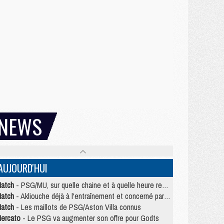
NEWS
AUJOURD'HUI
atch
- PSG/MU, sur quelle chaine et à quelle heure regarder le match ?
atch
- Akliouche déjà à l'entraînement et concerné par PSG/MU ?
atch
- Les maillots de PSG/Aston Villa connus
ercato
- Le PSG va augmenter son offre pour Godts