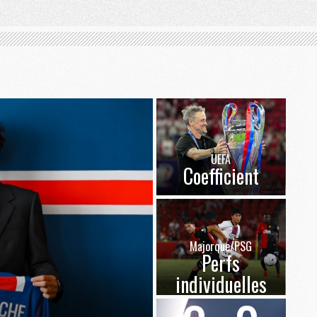
UEFA
Coefficient
Majorque/PSG
Perfs
individuelles