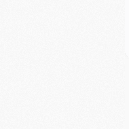
M
M
C
M
C
M
M
E
M
M
M
C
M
M
C
M