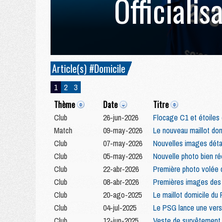
Officialis
Article(s) #Domicile
1
2
3
Thème
Date
Titre
Club
26-jun-2026
Flocage C1 et étoiles 
Match
09-may-2026
Le nouveau maillot do
Club
07-may-2026
Nouvelles images détai
Club
05-may-2026
Nouvelle photo bien ré
Club
22-abr-2026
Première photo volée d
Club
08-abr-2026
Premières images des 
Club
20-ago-2025
Le maillot domicile d
Club
04-jul-2025
Le PSG lance une versi
Club
12-jun-2025
Veste de survêtement, 