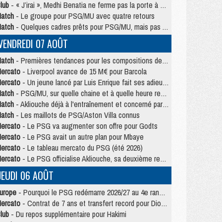
lub
- « J’irai », Medhi Benatia ne ferme pas la porte à une arrivée au PSG
atch
- Le groupe pour PSG/MU avec quatre retours
atch
- Quelques cadres prêts pour PSG/MU, mais pas Akliouche ?
VENDREDI 07 AOÛT
atch
- Premières tendances pour les compositions de PSG/MU
ercato
- Liverpool avance de 15 M€ pour Barcola
ercato
- Un jeune lancé par Luis Enrique fait ses adieux au PSG
atch
- PSG/MU, sur quelle chaine et à quelle heure regarder le match ?
atch
- Akliouche déjà à l'entraînement et concerné par PSG/MU ?
atch
- Les maillots de PSG/Aston Villa connus
ercato
- Le PSG va augmenter son offre pour Godts
ercato
- Le PSG avait un autre plan pour Mbaye
ercato
- Le tableau mercato du PSG (été 2026)
ercato
- Le PSG officialise Akliouche, sa deuxième recrue de l’été
JEUDI 06 AOÛT
urope
- Pourquoi le PSG redémarre 2026/27 au 4e rang du coefficient UEFA
ercato
- Contrat de 7 ans et transfert record pour Diomandé loin du PSG
lub
- Du repos supplémentaire pour Hakimi