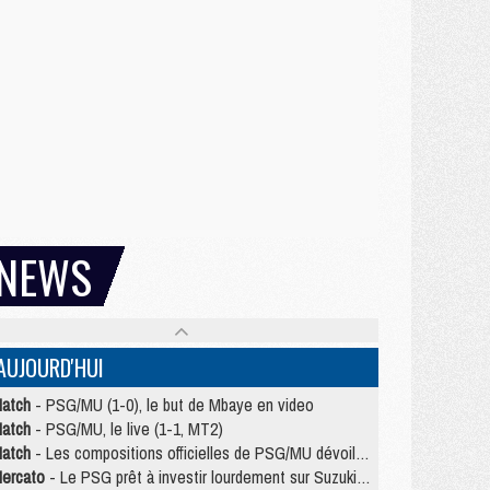
NEWS
AUJOURD'HUI
atch
- PSG/MU (1-0), le but de Mbaye en video
atch
- PSG/MU, le live (1-1, MT2)
atch
- Les compositions officielles de PSG/MU dévoilées, Pacho titulaire
ercato
- Le PSG prêt à investir lourdement sur Suzuki malgré Safonov et Chevalier