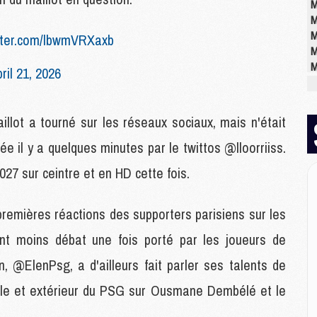
M
M
M
itter.com/lbwmVRXaxb
M
M
ril 21, 2026
M
M
llot a tourné sur les réseaux sociaux, mais n'était
ée il y a quelques minutes par le twittos @lloorriiss.
M
M
27 sur ceintre et en HD cette fois.
M
C
M
premières réactions des supporters parisiens sur les
M
nt moins débat une fois porté par les joueurs de
M
M
ien, @ElenPsg, a d'ailleurs fait parler ses talents de
M
M
icile et extérieur du PSG sur Ousmane Dembélé et le
M