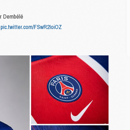
E
ur Dembélé
P
pic.twitter.com/FSwR2IoiOZ
C
D
M
M
M
M
M
M
M
C
M
C
M
M
E