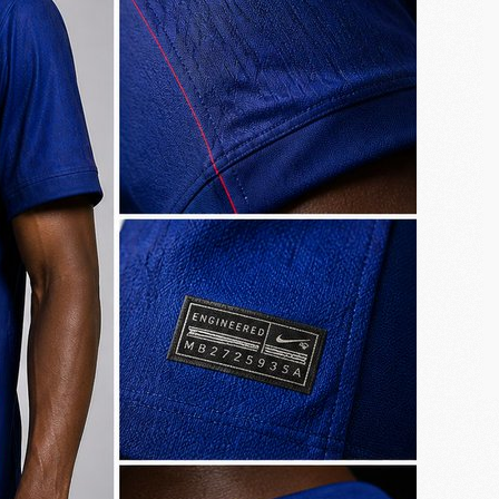
M
M
M
C
M
M
C
M
M
M
M
M
M
C