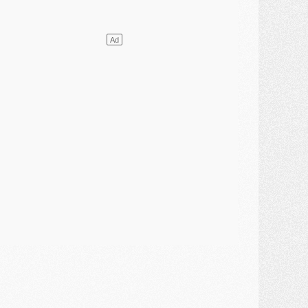
DIMANCHE 02 AOÛT
ercato
- Le transfert de Kolo Muani à la Juventus est officiel
ercato
- [MAJ] Le PSG a fait une grosse offre à Parme pour Suzuki
ercato
- Le PSG a envoyé une première offre pour Mika Godts
lub
- Après Pacho, d'autres retours en vue
ercato
- Changement de dernière minute pour Kolo Muani
SAMEDI 01 AOÛT
ercato
- L'agent de Mika Godts confirme un accord avec le PSG
lub
- Quels numéros de maillot pour Akliouche et Digne au PSG ?
atch
- Un hommage prévu lors de Brest/PSG
ercato
- Le PSG et le Barça ont rendez-vous pour Ferran Torres
ercato
- Guéla Doué dans les listes du PSG
ercato
- Le transfert de Mika Godts au PSG en bonne voie
VENDREDI 31 JUILLET
atch
- Un diffuseur annoncé pour les deux premiers matchs amicaux du PSG
ercato
- Le transfert d'Akliouche au PSG bouclé, le montant se précise
lub
- Un retour majeur dans le groupe du PSG