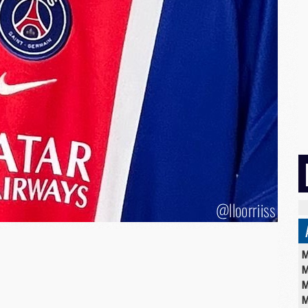
M
M
M
M