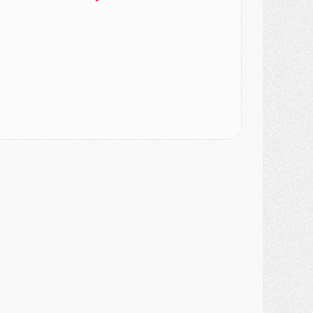
MARDI 04 AOÛT
urope
- Les chapeaux provisoires de la Ligue des champions 2026/27
odcast
- Podcast CulturePSG : Akliouche présenté par un fan de Monaco
lub
- Le PSG dévoile sa première collection d'entraînement pour 2026/2027
iscipline
- Un arbitre inattendu, mais porte-bonheur pour Lens/PSG
atch
- Majorque/PSG, sur quelle chaine et à quelle heure regarder le match ?
ercato
- Le plan du PSG pour Suzuki et Chevalier se précise
ercato
- L'Ajax refuse la première offre du PSG pour Godts
ercato
- Le PSG veut accélérer, Ferran Torres temporise
ercato
- Liverpool encore très loin du compte pour Barcola
LUNDI 03 AOÛT
atch
- Podcast CulturePSG : Mercato (Godts, Suzuki, Akliouche, Barcola, etc)
ercato
- L'Ajax attend bien plus de 45M pour Mika Godts
lub
- Quatre retours importants dans le groupe du PSG, et un plus discret
ercato
- Ayari file en Ligue 2
lub
- Le PSG s'associe avec un géant de la tech
ercato
- Vu d'Italie, le transfert de Suzuki au PSG est bien engagé
ercato
- Ferran Torres ne serait pas à vendre, mais...
urope
- Gros coup dur pour Aston Villa avant de croiser le PSG