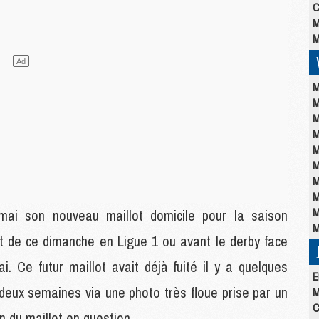
C
M
M
M
M
M
M
M
M
M
M
M
ai son nouveau maillot domicile pour la saison
M
t de ce dimanche en Ligue 1 ou avant le derby face
 Ce futur maillot avait déjà fuité il y a quelques
E
 deux semaines via une photo très floue prise par un
M
C
n du maillot en question.