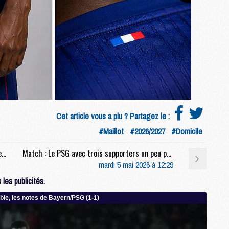
C
M
S
M
C
M
C
M
Cet article vous a plu ? Partagez le :
M
#Maillot
#2026/2027
#Domicile
Mercato : Un cadre du PSG fait saliver le Bayern
Match : Le PSG avec trois supporters un peu particuliers à Munich
M
mardi 5 mai 2026 à 12:29
M
M
les publicités.
M
M
M
M