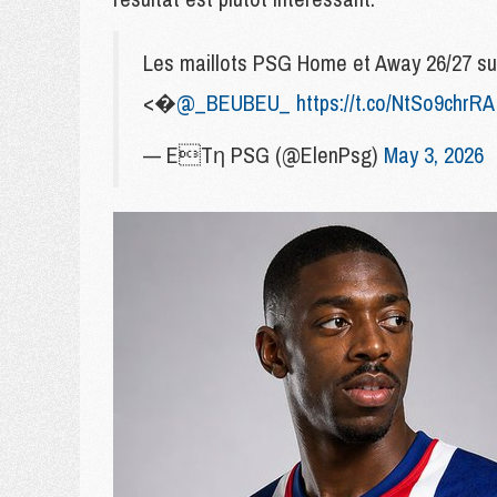
Les maillots PSG Home et Away 26/27 s
<�
@_BEUBEU_
https://t.co/NtSo9chrRA
— ETη PSG (@ElenPsg)
May 3, 2026