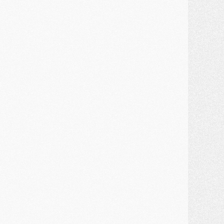
lub
- [MAJ] Ndjantou et deux jeunes du PSG annoncés dans un tournoi U21
ercato
- L'étonnante piste Suzuki confirmée et onéreuse
JEUDI 30 JUILLET
élections
- Ancelotti fait le ménage au Brésil mais veut garder Marquinhos
ercato
- Le statu quo du milieu du PSG se précise
lub
- Le PSG plutôt que la FIFA pour Al-Khelaïfi, poussé par l'UEFA ?
ercato
- Le PSG presserait Ferran Torres de se décider, deux pistes de secours
lub
- Déguisements, shopping, double scouting, Luis Campos dévoile ses méthodes
ercato
- Kroupi retiré du mercato
ercato
- Enfin une avancée dans le transfert d'Akliouche
MERCREDI 29 JUILLET
ercato
- Ferran Torres priorité du PSG, mais ouvert à tout
ercato
- Première offre de Liverpool en approche pour Barcola
ercato
- Le montant du transfert de Kolo Muani se précise, la formule aussi
ercato
- Kolo Muani attendu en Italie, son transfert débloqué
ercato
- Monaco a encore repoussé une offre du PSG pour Akliouche
ercato
- Liverpool presque d'accord avec Barcola, le PSG pas du tout
ercato
- Moment décisif pour le transfert de Kolo Muani