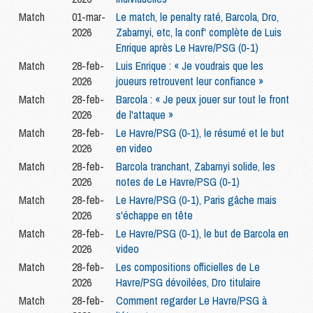
Match
01-mar-
Le match, le penalty raté, Barcola, Dro,
2026
Zabarnyi, etc, la conf' complète de Luis
Enrique après Le Havre/PSG (0-1)
Match
28-feb-
Luis Enrique : « Je voudrais que les
2026
joueurs retrouvent leur confiance »
Match
28-feb-
Barcola : « Je peux jouer sur tout le front
2026
de l'attaque »
Match
28-feb-
Le Havre/PSG (0-1), le résumé et le but
2026
en video
Match
28-feb-
Barcola tranchant, Zabarnyi solide, les
2026
notes de Le Havre/PSG (0-1)
Match
28-feb-
Le Havre/PSG (0-1), Paris gâche mais
2026
s'échappe en tête
Match
28-feb-
Le Havre/PSG (0-1), le but de Barcola en
2026
video
Match
28-feb-
Les compositions officielles de Le
2026
Havre/PSG dévoilées, Dro titulaire
Match
28-feb-
Comment regarder Le Havre/PSG à