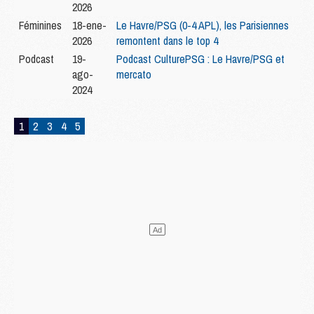
2026
Féminines
18-ene-
Le Havre/PSG (0-4 APL), les Parisiennes
2026
remontent dans le top 4
Podcast
19-
Podcast CulturePSG : Le Havre/PSG et
ago-
mercato
2024
1
2
3
4
5