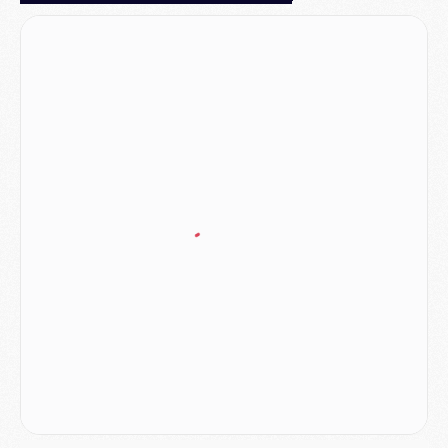
Mercato
- Le PSG prépare une nouvelle offre pour Suzuki
Mercato
- Le transfert de Ferran Torres au PSG réglé avant le 12 août ?
Match
- Le groupe pour Majorque/PSG avec 11 absents
Mercato
- Le PSG officialise un quatrième prêt
Mercato
- Liverpool ne veut pas que Barcola au PSG
Match
- Majorque/PSG, quelle compo pour le premier match de la saison 2026/27 ?
MARDI 04 AOÛT
Europe
- Les chapeaux provisoires de la Ligue des champions 2026/27
Podcast
- Podcast CulturePSG : Akliouche présenté par un fan de Monaco
Club
- Le PSG dévoile sa première collection d'entraînement pour 2026/2027
Discipline
- Un arbitre inattendu, mais porte-bonheur pour Lens/PSG
Match
- Majorque/PSG, sur quelle chaine et à quelle heure regarder le match ?
Mercato
- Le plan du PSG pour Suzuki et Chevalier se précise
Mercato
- L'Ajax refuse la première offre du PSG pour Godts
Mercato
- Le PSG veut accélérer, Ferran Torres temporise
Mercato
- Liverpool encore très loin du compte pour Barcola
LUNDI 03 AOÛT
Match
- Podcast CulturePSG : Mercato (Godts, Suzuki, Akliouche, Barcola, etc)