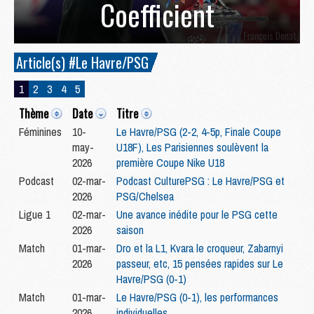
Coefficient
Article(s) #Le Havre/PSG
1
2
3
4
5
Thème
Date
Titre
Féminines
10-
Le Havre/PSG (2-2, 4-5p, Finale Coupe
may-
U18F), Les Parisiennes soulèvent la
2026
première Coupe Nike U18
Podcast
02-mar-
Podcast CulturePSG : Le Havre/PSG et
2026
PSG/Chelsea
Ligue 1
02-mar-
Une avance inédite pour le PSG cette
2026
saison
Match
01-mar-
Dro et la L1, Kvara le croqueur, Zabarnyi
2026
passeur, etc, 15 pensées rapides sur Le
Havre/PSG (0-1)
Match
01-mar-
Le Havre/PSG (0-1), les performances
2026
individuelles