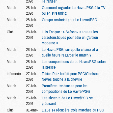
2026
l'étranger
Match
28-feb-
Comment regarder Le Havre/PSG à la TV
2026
ou en streaming
Match
28-feb-
Groupe restreint pour Le Havre/PSG
2026
Club
28-feb-
Luis Enrique : « Safonov a toutes les
2026
caractéristiques pour être un gardien
moderne »
Match
28-feb-
Le Havre/PSG, sur quelle chaine et à
2026
quelle heure regarder le match ?
Match
28-feb-
Les compositions de Le Havre/PSG selon
2026
la presse
Infirmerie
27-feb-
Fabian Ruiz forfait pour PSG/Chelsea,
2026
Neves touché à la cheville
Match
27-feb-
Premières tendances pour les
2026
compositions de Le Havre/PSG
Match
26-feb-
Les absents de Le Havre/PSG se
2026
précisent
Club
31-ene-
Ligue 1+ récupère trois matches du PSG