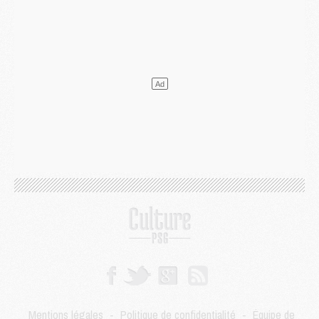
Mercato
- L'Ajax attend bien plus de 45M pour Mika Godts
Club
- Quatre retours importants dans le groupe du PSG, et un plus discret
Mercato
- Ayari file en Ligue 2
Club
- Le PSG s'associe avec un géant de la tech
Mercato
- Vu d'Italie, le transfert de Suzuki au PSG est bien engagé
Mercato
- Ferran Torres ne serait pas à vendre, mais...
Europe
- Gros coup dur pour Aston Villa avant de croiser le PSG
DIMANCHE 02 AOÛT
Mercato
- Le transfert de Kolo Muani à la Juventus est officiel
Mercato
- [MAJ] Le PSG a fait une grosse offre à Parme pour Suzuki
Mercato
- Le PSG a envoyé une première offre pour Mika Godts
Club
- Après Pacho, d'autres retours en vue
Mercato
- Changement de dernière minute pour Kolo Muani
SAMEDI 01 AOÛT
Mercato
- L'agent de Mika Godts confirme un accord avec le PSG
Club
- Quels numéros de maillot pour Akliouche et Digne au PSG ?
Match
- Un hommage prévu lors de Brest/PSG
Mercato
- Le PSG et le Barça ont rendez-vous pour Ferran Torres
Mentions légales
-
Politique de confidentialité
-
Équipe de