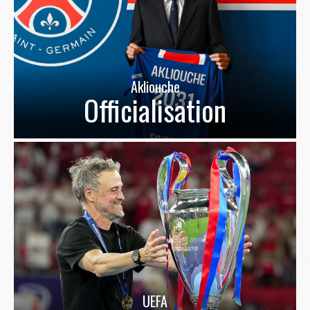
Akliouche
Officialisation
UEFA