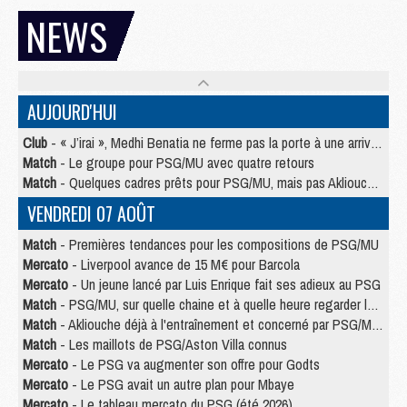
NEWS
AUJOURD'HUI
Club
- « J’irai », Medhi Benatia ne ferme pas la porte à une arrivée au PSG
Match
- Le groupe pour PSG/MU avec quatre retours
Match
- Quelques cadres prêts pour PSG/MU, mais pas Akliouche ?
VENDREDI 07 AOÛT
Match
- Premières tendances pour les compositions de PSG/MU
Mercato
- Liverpool avance de 15 M€ pour Barcola
Mercato
- Un jeune lancé par Luis Enrique fait ses adieux au PSG
Match
- PSG/MU, sur quelle chaine et à quelle heure regarder le match ?
Match
- Akliouche déjà à l'entraînement et concerné par PSG/MU ?
Match
- Les maillots de PSG/Aston Villa connus
Mercato
- Le PSG va augmenter son offre pour Godts
Mercato
- Le PSG avait un autre plan pour Mbaye
Mercato
- Le tableau mercato du PSG (été 2026)