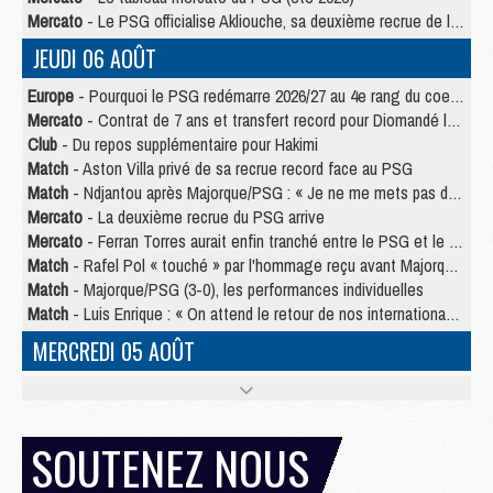
Mercato
- Le PSG officialise Akliouche, sa deuxième recrue de l’été
JEUDI 06 AOÛT
Europe
- Pourquoi le PSG redémarre 2026/27 au 4e rang du coefficient UEFA
Mercato
- Contrat de 7 ans et transfert record pour Diomandé loin du PSG
Club
- Du repos supplémentaire pour Hakimi
Match
- Aston Villa privé de sa recrue record face au PSG
Match
- Ndjantou après Majorque/PSG : « Je ne me mets pas de plafond »
Mercato
- La deuxième recrue du PSG arrive
Mercato
- Ferran Torres aurait enfin tranché entre le PSG et le Barça
Match
- Rafel Pol « touché » par l'hommage reçu avant Majorque/PSG
Match
- Majorque/PSG (3-0), les performances individuelles
Match
- Luis Enrique : « On attend le retour de nos internationaux »
MERCREDI 05 AOÛT
Match
- Majorque/PSG (3-0), le résumé et les buts en video
Match
- Majorque/PSG (3-0), reprise compliquée pour Paris
Match
- Les compositions officielles de Majorque/PSG avec Kvara et de nombreux jeunes
SOUTENEZ NOUS
Club
- Casquettes, maillots de bain, padel, le PSG lance sa collection été
Match
- Un des nouveaux maillots pour Majorque/PSG