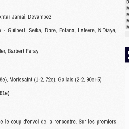
D
M
M
okhtar Jamai, Devambez
M
M
a - Guilbert, Seika, Dore, Fofana, Lefevre, N'Diaye,
M
M
der, Barbert Feray
M
M
C
M
6e), Morissaint (1-2, 72e), Gallais (2-2, 90e+5)
C
M
(81e)
M
E
e le coup d'envoi de la rencontre. Sur les premiers
M