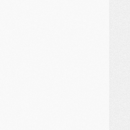
ercato
- Une partie du communiqué du PSG sur Diomande expliquée
ercato
- Barcola futur plus gros transfert de l'été ?
ormation
- Retour sur la saison des U17 du PSG en 7 chiffres clés
lub
- Le PSG connaît ses premiers matches de septembre
ercato
- Un troisième prêt bouclé par le PSG
LUNDI 27 JUILLET
odcast
- Podcast CulturePSG à 22h : Mercato (Barcola, Diomande, etc)
ercato
- La prolongation de Dembélé au PSG dans la dernière ligne droite
lub
- Le PSG a fait sa reprise avec... 9 joueurs
és. sociaux
- Les Portugais du PSG réunis pendant leurs vacances
ercato
- Le PSG avance sur la piste Suzuki
ercato
- Après Digne, un autre défenseur en approche au PSG ?
lub
- Une petite quinzaine de joueurs attendus pour la reprise de l'entraînement du PSG
DIMANCHE 26 JUILLET
ercato
- Le PSG lâche Diomande et tacle des demandes « totalement disproportionnés »
lub
- [Avant la reprise] Les tauliers de la saison passée
lub
- Barcola refuse de prolonger au PSG
ercato
- Luis Enrique derrière l'intérêt du PSG pour Rodri ?