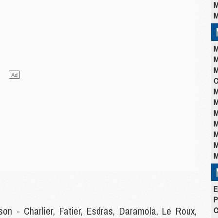
M
M
M
M
M
C
M
M
M
M
M
M
M
E
P
on - Charlier, Fatier, Esdras, Daramola, Le Roux,
C