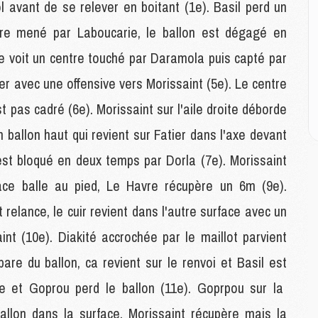
M
l avant de se relever en boitant (1e). Basil perd un
M
re mené par Laboucarie, le ballon est dégagé en
C
M
e voit un centre touché par Daramola puis capté par
r avec une offensive vers Morissaint (5e). Le centre
M
 pas cadré (6e). Morissaint sur l'aile droite déborde
C
M
ballon haut qui revient sur Fatier dans l'axe devant
M
n est bloqué en deux temps par Dorla (7e). Morissaint
M
M
ace balle au pied, Le Havre récupère un 6m (9e).
relance, le cuir revient dans l'autre surface avec un
M
nt (10e). Diakité accrochée par le maillot parvient
M
C
are du ballon, ca revient sur le renvoi et Basil est
C
M
e et Goprou perd le ballon (11e). Goprpou sur la
allon dans la surface, Morissaint récupère mais la