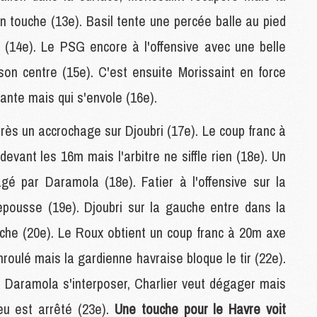
S
n touche (13e). Basil tente une percée balle au pied
M
e (14e). Le PSG encore à l'offensive avec une belle
C
M
n centre (15e). C'est ensuite Morissaint en force
C
M
ante mais qui s'envole (16e).
M
près un accrochage sur Djoubri (17e). Le coup franc à
evant les 16m mais l'arbitre ne siffle rien (18e). Un
M
M
gé par Daramola (18e). Fatier à l'offensive sur la
M
M
repousse (19e). Djoubri sur la gauche entre dans la
M
uche (20e). Le Roux obtient un coup franc à 20m axe
M
M
nroulé mais la gardienne havraise bloque le tir (22e).
t Daramola s'interposer, Charlier veut dégager mais
M
jeu est arrêté (23e).
Une touche pour le Havre voit
C