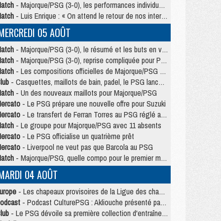
atch
- Majorque/PSG (3-0), les performances individuelles
atch
- Luis Enrique : « On attend le retour de nos internationaux »
MERCREDI 05 AOÛT
atch
- Majorque/PSG (3-0), le résumé et les buts en video
atch
- Majorque/PSG (3-0), reprise compliquée pour Paris
atch
- Les compositions officielles de Majorque/PSG avec Kvara et de nombreux jeunes
lub
- Casquettes, maillots de bain, padel, le PSG lance sa collection été
atch
- Un des nouveaux maillots pour Majorque/PSG
ercato
- Le PSG prépare une nouvelle offre pour Suzuki
ercato
- Le transfert de Ferran Torres au PSG réglé avant le 12 août ?
atch
- Le groupe pour Majorque/PSG avec 11 absents
ercato
- Le PSG officialise un quatrième prêt
ercato
- Liverpool ne veut pas que Barcola au PSG
atch
- Majorque/PSG, quelle compo pour le premier match de la saison 2026/27 ?
MARDI 04 AOÛT
urope
- Les chapeaux provisoires de la Ligue des champions 2026/27
odcast
- Podcast CulturePSG : Akliouche présenté par un fan de Monaco
lub
- Le PSG dévoile sa première collection d'entraînement pour 2026/2027