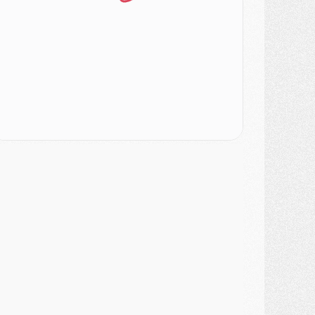
ercato
- [MAJ] Le PSG a fait une grosse offre à Parme pour Suzuki
ercato
- Le PSG a envoyé une première offre pour Mika Godts
lub
- Après Pacho, d'autres retours en vue
ercato
- Changement de dernière minute pour Kolo Muani
SAMEDI 01 AOÛT
ercato
- L'agent de Mika Godts confirme un accord avec le PSG
lub
- Quels numéros de maillot pour Akliouche et Digne au PSG ?
atch
- Un hommage prévu lors de Brest/PSG
ercato
- Le PSG et le Barça ont rendez-vous pour Ferran Torres
ercato
- Guéla Doué dans les listes du PSG
ercato
- Le transfert de Mika Godts au PSG en bonne voie
VENDREDI 31 JUILLET
atch
- Un diffuseur annoncé pour les deux premiers matchs amicaux du PSG
ercato
- Le transfert d'Akliouche au PSG bouclé, le montant se précise
lub
- Un retour majeur dans le groupe du PSG
lub
- [MAJ] Ndjantou et deux jeunes du PSG annoncés dans un tournoi U21
ercato
- L'étonnante piste Suzuki confirmée et onéreuse
JEUDI 30 JUILLET