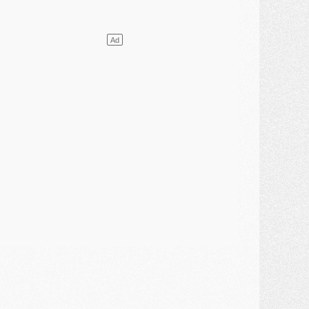
élections
- Ancelotti fait le ménage au Brésil mais veut garder Marquinhos
ercato
- Le statu quo du milieu du PSG se précise
lub
- Le PSG plutôt que la FIFA pour Al-Khelaïfi, poussé par l'UEFA ?
ercato
- Le PSG presserait Ferran Torres de se décider, deux pistes de secours
lub
- Déguisements, shopping, double scouting, Luis Campos dévoile ses méthodes
ercato
- Kroupi retiré du mercato
ercato
- Enfin une avancée dans le transfert d'Akliouche
MERCREDI 29 JUILLET
ercato
- Ferran Torres priorité du PSG, mais ouvert à tout
ercato
- Première offre de Liverpool en approche pour Barcola
ercato
- Le montant du transfert de Kolo Muani se précise, la formule aussi
ercato
- Kolo Muani attendu en Italie, son transfert débloqué
ercato
- Monaco a encore repoussé une offre du PSG pour Akliouche
ercato
- Liverpool presque d'accord avec Barcola, le PSG pas du tout
ercato
- Moment décisif pour le transfert de Kolo Muani
MARDI 28 JUILLET
ercato
- Des intermédiaires ont tenté de relancer Diomande au PSG
lub
- Au moins neuf jeunes conviés à l'entraînement des pros