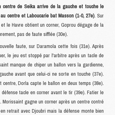
M
un centre de Seika arrive de la gauche et touche le
M
 au centre et Laboucarie bat Masson (1-0, 27e)
. Sur
F
C
 et le Havre obtient un corner, Goprou dégage de la
M
urement, pas de faute sifflée (30e).
P
ouvelle faute, sur Daramola cette fois (31e). Après
M
er, le jeu est stoppé par l'arbitre après un tacle de
C
R
saint manque de chiper un ballon vers la gardienne,
M
M
gauche avant que celui-ci ne sorte en touche (37e).
C
et centre, Dorla capte le ballon en deux temps (38e).
 défense tacle en corner avant le tir (39e). Fatier le
M
e). Morissaint gagne un corner après un centre contré
C
C
é en retrait avec Djoubri mais la défense monte bien
M