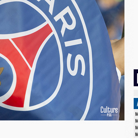
M
M
M
M