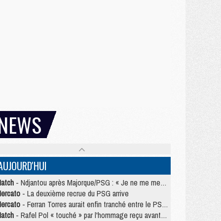
NEWS
AUJOURD'HUI
atch
- Ndjantou après Majorque/PSG : « Je ne me mets pas de plafond »
ercato
- La deuxième recrue du PSG arrive
ercato
- Ferran Torres aurait enfin tranché entre le PSG et le Barça
atch
- Rafel Pol « touché » par l'hommage reçu avant Majorque/PSG