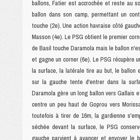
ballons, Fatier est accrochée et reste au so
ballon dans son camp, permettant un cont
touche (2e). Une action havraise côté gauch
Masson (4e). Le PSG obtient le premier corne
de Basil touche Daramola mais le ballon n'est
et gagne un corner (6e). Le PSG récupère un 
la surface, la latérale tire au but, le ballo
sur la gauche tente d'entrer dans la surf
Daramola gère un long ballon vers Gallais et 
centre un peu haut de Goprou vers Morissai
toutefois à tirer de 16m, la gardienne s'emp
séchée devant la surface, le PSG conserv
gauche parvient à avancer et envoyer le b