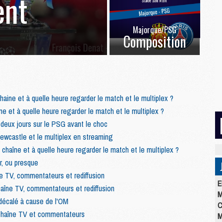
ent
Majorque/PSG
Composition
haine et à quelle heure regarder le match et le multiplex ?
ne et à quelle heure regarder le match et le multiplex ?
eux jours sur le PSG avant le choc
castle et le multiplex en streaming
chaîne et à quelle heure regarder le match et le multiplex ?
r, ou presque
e TV, commentateurs et rediffusion
E
haîne TV, commentateurs et rediffusion
M
décalé à cause de l'OM
C
 chaîne TV et commentateurs
M