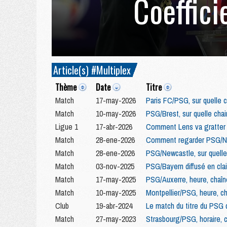
Coeffici
Article(s) #Multiplex
Thème
Date
Titre
Match
17-may-2026
Paris FC/PSG, sur quelle c
Match
10-may-2026
PSG/Brest, sur quelle chai
Ligue 1
17-abr-2026
Comment Lens va gratter d
Match
28-ene-2026
Comment regarder PSG/New
Match
28-ene-2026
PSG/Newcastle, sur quelle 
Match
03-nov-2025
PSG/Bayern diffusé en clai
Match
17-may-2025
PSG/Auxerre, heure, chaîn
Match
10-may-2025
Montpellier/PSG, heure, c
Club
19-abr-2024
Le match du titre du PSG 
Match
27-may-2023
Strasbourg/PSG, horaire,