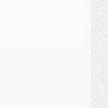
urope
- Gros coup dur pour Aston Villa avant de croiser le PSG
DIMANCHE 02 AOÛT
ercato
- Le transfert de Kolo Muani à la Juventus est officiel
ercato
- [MAJ] Le PSG a fait une grosse offre à Parme pour Suzuki
ercato
- Le PSG a envoyé une première offre pour Mika Godts
lub
- Après Pacho, d'autres retours en vue
ercato
- Changement de dernière minute pour Kolo Muani
SAMEDI 01 AOÛT
ercato
- L'agent de Mika Godts confirme un accord avec le PSG
lub
- Quels numéros de maillot pour Akliouche et Digne au PSG ?
atch
- Un hommage prévu lors de Brest/PSG
ercato
- Le PSG et le Barça ont rendez-vous pour Ferran Torres
ercato
- Guéla Doué dans les listes du PSG
ercato
- Le transfert de Mika Godts au PSG en bonne voie
VENDREDI 31 JUILLET
atch
- Un diffuseur annoncé pour les deux premiers matchs amicaux du PSG
ercato
- Le transfert d'Akliouche au PSG bouclé, le montant se précise
lub
- Un retour majeur dans le groupe du PSG