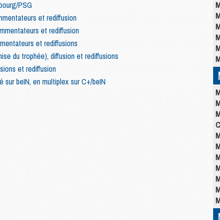
asbourg/PSG
M
M
mentateurs et rediffusion
M
mmentateurs et rediffusion
M
mentateurs et rediffusions
M
e du trophée), diffusion et rediffusions
M
sions et rediffusion
 sur beIN, en multiplex sur C+/beIN
M
M
M
C
M
M
M
M
M
M
M