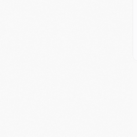
E
M
M
M
C
M
M
C
M
M
M
M
M
M
C