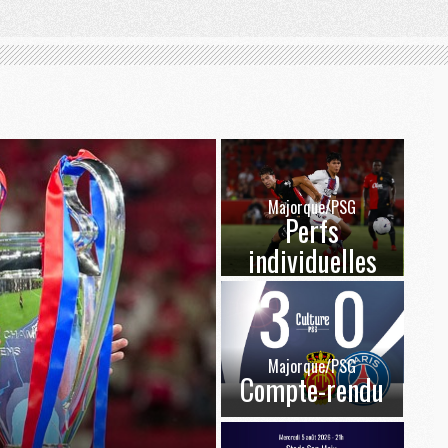
Majorque/PSG
Perfs
individuelles
Majorque/PSG
Compte-rendu