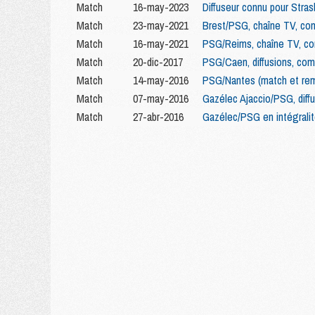
Match
16-may-2023
Diffuseur connu pour Str
Match
23-may-2021
Brest/PSG, chaîne TV, com
Match
16-may-2021
PSG/Reims, chaîne TV, co
Match
20-dic-2017
PSG/Caen, diffusions, com
Match
14-may-2016
PSG/Nantes (match et remis
Match
07-may-2016
Gazélec Ajaccio/PSG, diffu
Match
27-abr-2016
Gazélec/PSG en intégralité