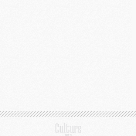
C
M
S
M
C
M
C
M
M
M
M
M
M
M
M
M