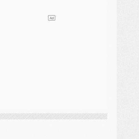
lub
- [MAJ] Ndjantou et deux jeunes du PSG annoncés dans un tournoi U21
ercato
- L'étonnante piste Suzuki confirmée et onéreuse
JEUDI 30 JUILLET
élections
- Ancelotti fait le ménage au Brésil mais veut garder Marquinhos
ercato
- Le statu quo du milieu du PSG se précise
lub
- Le PSG plutôt que la FIFA pour Al-Khelaïfi, poussé par l'UEFA ?
ercato
- Le PSG presserait Ferran Torres de se décider, deux pistes de secours
lub
- Déguisements, shopping, double scouting, Luis Campos dévoile ses méthodes
ercato
- Kroupi retiré du mercato
ercato
- Enfin une avancée dans le transfert d'Akliouche
MERCREDI 29 JUILLET
ercato
- Ferran Torres priorité du PSG, mais ouvert à tout
ercato
- Première offre de Liverpool en approche pour Barcola
ercato
- Le montant du transfert de Kolo Muani se précise, la formule aussi
ercato
- Kolo Muani attendu en Italie, son transfert débloqué
ercato
- Monaco a encore repoussé une offre du PSG pour Akliouche
ercato
- Liverpool presque d'accord avec Barcola, le PSG pas du tout
ercato
- Moment décisif pour le transfert de Kolo Muani