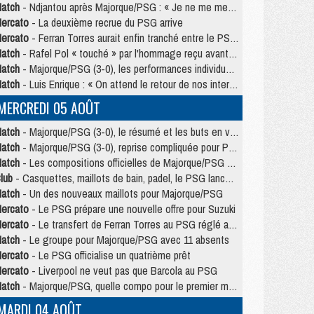
atch
- Ndjantou après Majorque/PSG : « Je ne me mets pas de plafond »
ercato
- La deuxième recrue du PSG arrive
ercato
- Ferran Torres aurait enfin tranché entre le PSG et le Barça
atch
- Rafel Pol « touché » par l'hommage reçu avant Majorque/PSG
atch
- Majorque/PSG (3-0), les performances individuelles
atch
- Luis Enrique : « On attend le retour de nos internationaux »
MERCREDI 05 AOÛT
atch
- Majorque/PSG (3-0), le résumé et les buts en video
atch
- Majorque/PSG (3-0), reprise compliquée pour Paris
atch
- Les compositions officielles de Majorque/PSG avec Kvara et de nombreux jeunes
lub
- Casquettes, maillots de bain, padel, le PSG lance sa collection été
atch
- Un des nouveaux maillots pour Majorque/PSG
ercato
- Le PSG prépare une nouvelle offre pour Suzuki
ercato
- Le transfert de Ferran Torres au PSG réglé avant le 12 août ?
atch
- Le groupe pour Majorque/PSG avec 11 absents
ercato
- Le PSG officialise un quatrième prêt
ercato
- Liverpool ne veut pas que Barcola au PSG
atch
- Majorque/PSG, quelle compo pour le premier match de la saison 2026/27 ?
MARDI 04 AOÛT