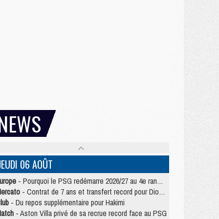
NEWS
JEUDI 06 AOÛT
urope
- Pourquoi le PSG redémarre 2026/27 au 4e rang du coefficient UEFA
ercato
- Contrat de 7 ans et transfert record pour Diomandé loin du PSG
lub
- Du repos supplémentaire pour Hakimi
atch
- Aston Villa privé de sa recrue record face au PSG