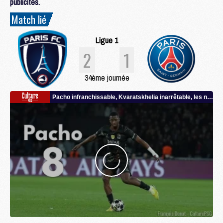
publicités.
Match lié
Ligue 1
2
1
34ème journée