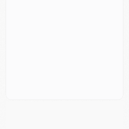
JEUDI 06 AOÛT
Europe
- Pourquoi le PSG redémarre 2026/27 au 4e rang du coefficient UEFA
Mercato
- Contrat de 7 ans et transfert record pour Diomandé loin du PSG
Club
- Du repos supplémentaire pour Hakimi
Match
- Aston Villa privé de sa recrue record face au PSG
Match
- Ndjantou après Majorque/PSG : « Je ne me mets pas de plafond »
Mercato
- La deuxième recrue du PSG arrive
Mercato
- Ferran Torres aurait enfin tranché entre le PSG et le Barça
Match
- Rafel Pol « touché » par l'hommage reçu avant Majorque/PSG
Match
- Majorque/PSG (3-0), les performances individuelles
Match
- Luis Enrique : « On attend le retour de nos internationaux »
MERCREDI 05 AOÛT
Match
- Majorque/PSG (3-0), le résumé et les buts en video
Match
- Majorque/PSG (3-0), reprise compliquée pour Paris
Match
- Les compositions officielles de Majorque/PSG avec Kvara et de nombreux jeunes
Club
- Casquettes, maillots de bain, padel, le PSG lance sa collection été
Match
- Un des nouveaux maillots pour Majorque/PSG
Mercato
- Le PSG prépare une nouvelle offre pour Suzuki
Mercato
- Le transfert de Ferran Torres au PSG réglé avant le 12 août ?