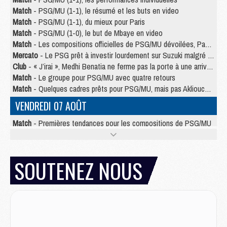
Match
- PSG/MU (1-1), le résumé et les buts en video
Match
- PSG/MU (1-1), du mieux pour Paris
Match
- PSG/MU (1-0), le but de Mbaye en video
Match
- Les compositions officielles de PSG/MU dévoilées, Pacho titulaire
Mercato
- Le PSG prêt à investir lourdement sur Suzuki malgré Safonov et Chevalier
Club
- « J’irai », Medhi Benatia ne ferme pas la porte à une arrivée au PSG
Match
- Le groupe pour PSG/MU avec quatre retours
Match
- Quelques cadres prêts pour PSG/MU, mais pas Akliouche ?
VENDREDI 07 AOÛT
Match
- Premières tendances pour les compositions de PSG/MU
Mercato
- Liverpool avance de 15 M€ pour Barcola
Mercato
- Un jeune lancé par Luis Enrique fait ses adieux au PSG
Match
- PSG/MU, sur quelle chaine et à quelle heure regarder le match ?
SOUTENEZ NOUS
Match
- Akliouche déjà à l'entraînement et concerné par PSG/MU ?
Match
- Les maillots de PSG/Aston Villa connus
Mercato
- Le PSG va augmenter son offre pour Godts
Mercato
- Le PSG avait un autre plan pour Mbaye
Mercato
- Le PSG officialise Akliouche, sa deuxième recrue de l’été