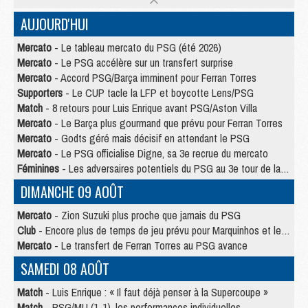
AUJOURD'HUI
Mercato
- Le tableau mercato du PSG (été 2026)
Mercato
- Le PSG accélère sur un transfert surprise
Mercato
- Accord PSG/Barça imminent pour Ferran Torres
Supporters
- Le CUP tacle la LFP et boycotte Lens/PSG
Match
- 8 retours pour Luis Enrique avant PSG/Aston Villa
Mercato
- Le Barça plus gourmand que prévu pour Ferran Torres
Mercato
- Godts géré mais décisif en attendant le PSG
Mercato
- Le PSG officialise Digne, sa 3e recrue du mercato
Féminines
- Les adversaires potentiels du PSG au 3e tour de la Ligue des Champions féminine
DIMANCHE 09 AOÛT
Mercato
- Zion Suzuki plus proche que jamais du PSG
Club
- Encore plus de temps de jeu prévu pour Marquinhos et les Portugais en Supercoupe
Mercato
- Le transfert de Ferran Torres au PSG avance
SAMEDI 08 AOÛT
Match
- Luis Enrique : « Il faut déjà penser à la Supercoupe »
Match
- PSG/MU (1-1), les performances individuelles