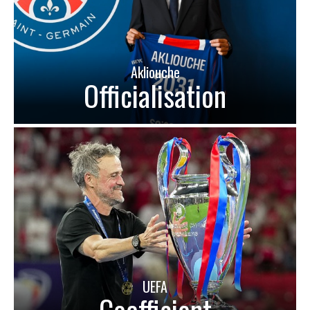
Akliouche
Officialisation
UEFA
Coefficient