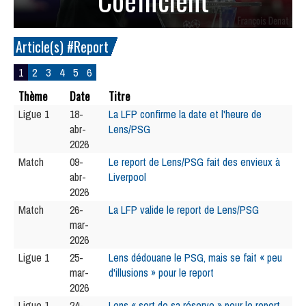
Article(s) #Report
1
2
3
4
5
6
Thème
Date
Titre
Ligue 1
18-
La LFP confirme la date et l'heure de
abr-
Lens/PSG
2026
Match
09-
Le report de Lens/PSG fait des envieux à
abr-
Liverpool
2026
Match
26-
La LFP valide le report de Lens/PSG
mar-
2026
Ligue 1
25-
Lens dédouane le PSG, mais se fait « peu
mar-
d'illusions » pour le report
2026
Ligue 1
24-
Lens « sort de sa réserve » pour le report,