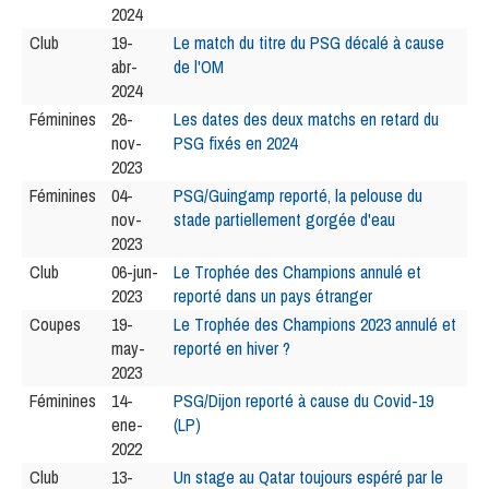
2024
Club
19-
Le match du titre du PSG décalé à cause
abr-
de l'OM
2024
Féminines
26-
Les dates des deux matchs en retard du
nov-
PSG fixés en 2024
2023
Féminines
04-
PSG/Guingamp reporté, la pelouse du
nov-
stade partiellement gorgée d'eau
2023
Club
06-jun-
Le Trophée des Champions annulé et
2023
reporté dans un pays étranger
Coupes
19-
Le Trophée des Champions 2023 annulé et
may-
reporté en hiver ?
2023
Féminines
14-
PSG/Dijon reporté à cause du Covid-19
ene-
(LP)
2022
Club
13-
Un stage au Qatar toujours espéré par le