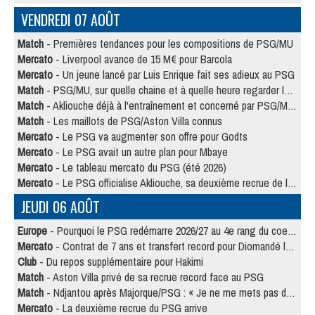
VENDREDI 07 AOÛT
Match
- Premières tendances pour les compositions de PSG/MU
Mercato
- Liverpool avance de 15 M€ pour Barcola
Mercato
- Un jeune lancé par Luis Enrique fait ses adieux au PSG
Match
- PSG/MU, sur quelle chaine et à quelle heure regarder le match ?
Match
- Akliouche déjà à l'entraînement et concerné par PSG/MU ?
Match
- Les maillots de PSG/Aston Villa connus
Mercato
- Le PSG va augmenter son offre pour Godts
Mercato
- Le PSG avait un autre plan pour Mbaye
Mercato
- Le tableau mercato du PSG (été 2026)
Mercato
- Le PSG officialise Akliouche, sa deuxième recrue de l’été
JEUDI 06 AOÛT
Europe
- Pourquoi le PSG redémarre 2026/27 au 4e rang du coefficient UEFA
Mercato
- Contrat de 7 ans et transfert record pour Diomandé loin du PSG
Club
- Du repos supplémentaire pour Hakimi
Match
- Aston Villa privé de sa recrue record face au PSG
Match
- Ndjantou après Majorque/PSG : « Je ne me mets pas de plafond »
Mercato
- La deuxième recrue du PSG arrive