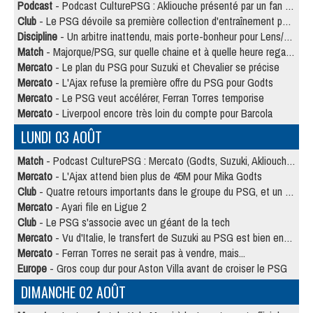
Podcast
- Podcast CulturePSG : Akliouche présenté par un fan de Monaco
Club
- Le PSG dévoile sa première collection d'entraînement pour 2026/2027
Discipline
- Un arbitre inattendu, mais porte-bonheur pour Lens/PSG
Match
- Majorque/PSG, sur quelle chaine et à quelle heure regarder le match ?
Mercato
- Le plan du PSG pour Suzuki et Chevalier se précise
Mercato
- L'Ajax refuse la première offre du PSG pour Godts
Mercato
- Le PSG veut accélérer, Ferran Torres temporise
Mercato
- Liverpool encore très loin du compte pour Barcola
LUNDI 03 AOÛT
Match
- Podcast CulturePSG : Mercato (Godts, Suzuki, Akliouche, Barcola, etc)
Mercato
- L'Ajax attend bien plus de 45M pour Mika Godts
Club
- Quatre retours importants dans le groupe du PSG, et un plus discret
Mercato
- Ayari file en Ligue 2
Club
- Le PSG s'associe avec un géant de la tech
Mercato
- Vu d'Italie, le transfert de Suzuki au PSG est bien engagé
Mercato
- Ferran Torres ne serait pas à vendre, mais...
Europe
- Gros coup dur pour Aston Villa avant de croiser le PSG
DIMANCHE 02 AOÛT