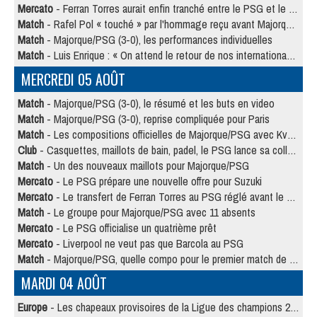
Mercato
- Ferran Torres aurait enfin tranché entre le PSG et le Barça
Match
- Rafel Pol « touché » par l'hommage reçu avant Majorque/PSG
Match
- Majorque/PSG (3-0), les performances individuelles
Match
- Luis Enrique : « On attend le retour de nos internationaux »
MERCREDI 05 AOÛT
Match
- Majorque/PSG (3-0), le résumé et les buts en video
Match
- Majorque/PSG (3-0), reprise compliquée pour Paris
Match
- Les compositions officielles de Majorque/PSG avec Kvara et de nombreux jeunes
Club
- Casquettes, maillots de bain, padel, le PSG lance sa collection été
Match
- Un des nouveaux maillots pour Majorque/PSG
Mercato
- Le PSG prépare une nouvelle offre pour Suzuki
Mercato
- Le transfert de Ferran Torres au PSG réglé avant le 12 août ?
Match
- Le groupe pour Majorque/PSG avec 11 absents
Mercato
- Le PSG officialise un quatrième prêt
Mercato
- Liverpool ne veut pas que Barcola au PSG
Match
- Majorque/PSG, quelle compo pour le premier match de la saison 2026/27 ?
MARDI 04 AOÛT
Europe
- Les chapeaux provisoires de la Ligue des champions 2026/27