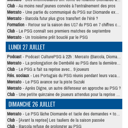
Club
- Au moins neuf jeunes conviés à l'entraînement des pros
Mercato
- Une partie du communiqué du PSG sur Diomande expliquée
Mercato
- Barcola futur plus gros transfert de l'été ?
Formation
- Retour sur la saison des U17 du PSG en 7 chiffres clés
Club
- Le PSG connaît ses premiers matches de septembre
Mercato
- Un troisième prêt bouclé par le PSG
LUNDI 27 JUILLET
Podcast
- Podcast CulturePSG à 22h : Mercato (Barcola, Diomande, etc)
Mercato
- La prolongation de Dembélé au PSG dans la dernière ligne droite
Club
- Le PSG a fait sa reprise avec... 9 joueurs
Rés. sociaux
- Les Portugais du PSG réunis pendant leurs vacances
Mercato
- Le PSG avance sur la piste Suzuki
Mercato
- Après Digne, un autre défenseur en approche au PSG ?
Club
- Une petite quinzaine de joueurs attendus pour la reprise de l'entraînement du PSG
DIMANCHE 26 JUILLET
Mercato
- Le PSG lâche Diomande et tacle des demandes « totalement disproportionnés »
Club
- [Avant la reprise] Les tauliers de la saison passée
Club
- Barcola refuse de prolonger au PSG