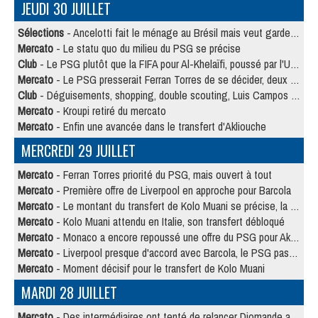
JEUDI 30 JUILLET
Sélections
- Ancelotti fait le ménage au Brésil mais veut garder Marquinhos
Mercato
- Le statu quo du milieu du PSG se précise
Club
- Le PSG plutôt que la FIFA pour Al-Khelaïfi, poussé par l'UEFA ?
Mercato
- Le PSG presserait Ferran Torres de se décider, deux pistes de secours
Club
- Déguisements, shopping, double scouting, Luis Campos dévoile ses méthodes
Mercato
- Kroupi retiré du mercato
Mercato
- Enfin une avancée dans le transfert d'Akliouche
MERCREDI 29 JUILLET
Mercato
- Ferran Torres priorité du PSG, mais ouvert à tout
Mercato
- Première offre de Liverpool en approche pour Barcola
Mercato
- Le montant du transfert de Kolo Muani se précise, la formule aussi
Mercato
- Kolo Muani attendu en Italie, son transfert débloqué
Mercato
- Monaco a encore repoussé une offre du PSG pour Akliouche
Mercato
- Liverpool presque d'accord avec Barcola, le PSG pas du tout
Mercato
- Moment décisif pour le transfert de Kolo Muani
MARDI 28 JUILLET
Mercato
- Des intermédiaires ont tenté de relancer Diomande au PSG