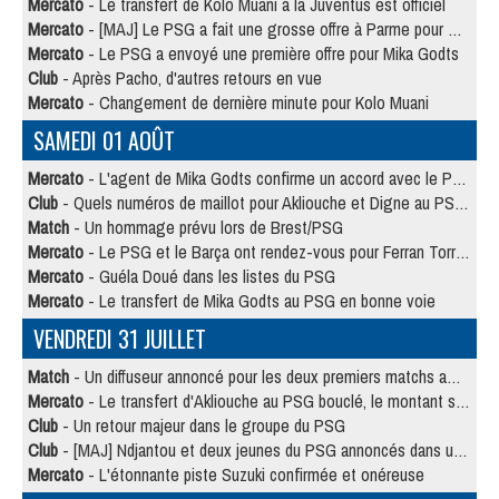
Mercato
- Le transfert de Kolo Muani à la Juventus est officiel
Mercato
- [MAJ] Le PSG a fait une grosse offre à Parme pour Suzuki
Mercato
- Le PSG a envoyé une première offre pour Mika Godts
Club
- Après Pacho, d'autres retours en vue
Mercato
- Changement de dernière minute pour Kolo Muani
SAMEDI 01 AOÛT
Mercato
- L'agent de Mika Godts confirme un accord avec le PSG
Club
- Quels numéros de maillot pour Akliouche et Digne au PSG ?
Match
- Un hommage prévu lors de Brest/PSG
Mercato
- Le PSG et le Barça ont rendez-vous pour Ferran Torres
Mercato
- Guéla Doué dans les listes du PSG
Mercato
- Le transfert de Mika Godts au PSG en bonne voie
VENDREDI 31 JUILLET
Match
- Un diffuseur annoncé pour les deux premiers matchs amicaux du PSG
Mercato
- Le transfert d'Akliouche au PSG bouclé, le montant se précise
Club
- Un retour majeur dans le groupe du PSG
Club
- [MAJ] Ndjantou et deux jeunes du PSG annoncés dans un tournoi U21
Mercato
- L'étonnante piste Suzuki confirmée et onéreuse