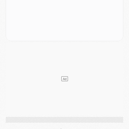
Mercato
- L'agent de Mika Godts confirme un accord avec le PSG
Club
- Quels numéros de maillot pour Akliouche et Digne au PSG ?
Match
- Un hommage prévu lors de Brest/PSG
Mercato
- Le PSG et le Barça ont rendez-vous pour Ferran Torres
Mercato
- Guéla Doué dans les listes du PSG
Mercato
- Le transfert de Mika Godts au PSG en bonne voie
VENDREDI 31 JUILLET
Match
- Un diffuseur annoncé pour les deux premiers matchs amicaux du PSG
Mercato
- Le transfert d'Akliouche au PSG bouclé, le montant se précise
Club
- Un retour majeur dans le groupe du PSG
Club
- [MAJ] Ndjantou et deux jeunes du PSG annoncés dans un tournoi U21
Mercato
- L'étonnante piste Suzuki confirmée et onéreuse
JEUDI 30 JUILLET
Sélections
- Ancelotti fait le ménage au Brésil mais veut garder Marquinhos
Mercato
- Le statu quo du milieu du PSG se précise
Club
- Le PSG plutôt que la FIFA pour Al-Khelaïfi, poussé par l'UEFA ?
Mercato
- Le PSG presserait Ferran Torres de se décider, deux pistes de secours
Club
- Déguisements, shopping, double scouting, Luis Campos dévoile ses méthodes