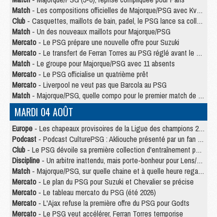
Match
- Les compositions officielles de Majorque/PSG avec Kvara et de nombreux jeunes
Club
- Casquettes, maillots de bain, padel, le PSG lance sa collection été
Match
- Un des nouveaux maillots pour Majorque/PSG
Mercato
- Le PSG prépare une nouvelle offre pour Suzuki
Mercato
- Le transfert de Ferran Torres au PSG réglé avant le 12 août ?
Match
- Le groupe pour Majorque/PSG avec 11 absents
Mercato
- Le PSG officialise un quatrième prêt
Mercato
- Liverpool ne veut pas que Barcola au PSG
Match
- Majorque/PSG, quelle compo pour le premier match de la saison 2026/27 ?
MARDI 04 AOÛT
Europe
- Les chapeaux provisoires de la Ligue des champions 2026/27
Podcast
- Podcast CulturePSG : Akliouche présenté par un fan de Monaco
Club
- Le PSG dévoile sa première collection d'entraînement pour 2026/2027
Discipline
- Un arbitre inattendu, mais porte-bonheur pour Lens/PSG
Match
- Majorque/PSG, sur quelle chaine et à quelle heure regarder le match ?
Mercato
- Le plan du PSG pour Suzuki et Chevalier se précise
Mercato
- Le tableau mercato du PSG (été 2026)
Mercato
- L'Ajax refuse la première offre du PSG pour Godts
Mercato
- Le PSG veut accélérer, Ferran Torres temporise