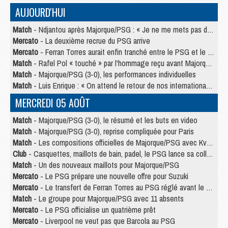
AUJOURD'HUI
Match
- Ndjantou après Majorque/PSG : « Je ne me mets pas de plafond »
Mercato
- La deuxième recrue du PSG arrive
Mercato
- Ferran Torres aurait enfin tranché entre le PSG et le Barça
Match
- Rafel Pol « touché » par l'hommage reçu avant Majorque/PSG
Match
- Majorque/PSG (3-0), les performances individuelles
Match
- Luis Enrique : « On attend le retour de nos internationaux »
MERCREDI 05 AOÛT
Match
- Majorque/PSG (3-0), le résumé et les buts en video
Match
- Majorque/PSG (3-0), reprise compliquée pour Paris
Match
- Les compositions officielles de Majorque/PSG avec Kvara et de nombreux jeunes
Club
- Casquettes, maillots de bain, padel, le PSG lance sa collection été
Match
- Un des nouveaux maillots pour Majorque/PSG
Mercato
- Le PSG prépare une nouvelle offre pour Suzuki
Mercato
- Le transfert de Ferran Torres au PSG réglé avant le 12 août ?
Match
- Le groupe pour Majorque/PSG avec 11 absents
Mercato
- Le PSG officialise un quatrième prêt
Mercato
- Liverpool ne veut pas que Barcola au PSG