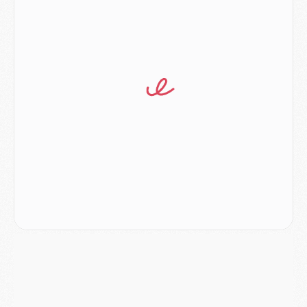
Mercato
- Vu d'Italie, le transfert de Suzuki au PSG est bien engagé
Mercato
- Ferran Torres ne serait pas à vendre, mais...
Europe
- Gros coup dur pour Aston Villa avant de croiser le PSG
DIMANCHE 02 AOÛT
Mercato
- Le transfert de Kolo Muani à la Juventus est officiel
Mercato
- [MAJ] Le PSG a fait une grosse offre à Parme pour Suzuki
Mercato
- Le PSG a envoyé une première offre pour Mika Godts
Club
- Après Pacho, d'autres retours en vue
Mercato
- Changement de dernière minute pour Kolo Muani
SAMEDI 01 AOÛT
Mercato
- L'agent de Mika Godts confirme un accord avec le PSG
Club
- Quels numéros de maillot pour Akliouche et Digne au PSG ?
Match
- Un hommage prévu lors de Brest/PSG
Mercato
- Le PSG et le Barça ont rendez-vous pour Ferran Torres
Mercato
- Guéla Doué dans les listes du PSG
Mercato
- Le transfert de Mika Godts au PSG en bonne voie
VENDREDI 31 JUILLET