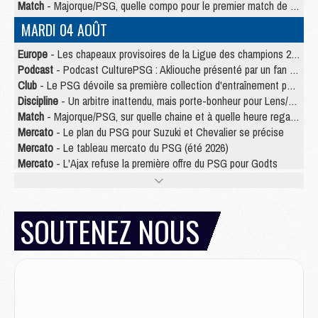
Match
- Majorque/PSG, quelle compo pour le premier match de la saison 2026/27 ?
MARDI 04 AOÛT
Europe
- Les chapeaux provisoires de la Ligue des champions 2026/27
Podcast
- Podcast CulturePSG : Akliouche présenté par un fan de Monaco
Club
- Le PSG dévoile sa première collection d'entraînement pour 2026/2027
Discipline
- Un arbitre inattendu, mais porte-bonheur pour Lens/PSG
Match
- Majorque/PSG, sur quelle chaine et à quelle heure regarder le match ?
Mercato
- Le plan du PSG pour Suzuki et Chevalier se précise
Mercato
- Le tableau mercato du PSG (été 2026)
Mercato
- L'Ajax refuse la première offre du PSG pour Godts
Mercato
- Le PSG veut accélérer, Ferran Torres temporise
Mercato
- Liverpool encore très loin du compte pour Barcola
LUNDI 03 AOÛT
SOUTENEZ NOUS
Match
- Podcast CulturePSG : Mercato (Godts, Suzuki, Akliouche, Barcola, etc)
Mercato
- L'Ajax attend bien plus de 45M pour Mika Godts
Club
- Quatre retours importants dans le groupe du PSG, et un plus discret
Mercato
- Ayari file en Ligue 2
Club
- Le PSG s'associe avec un géant de la tech