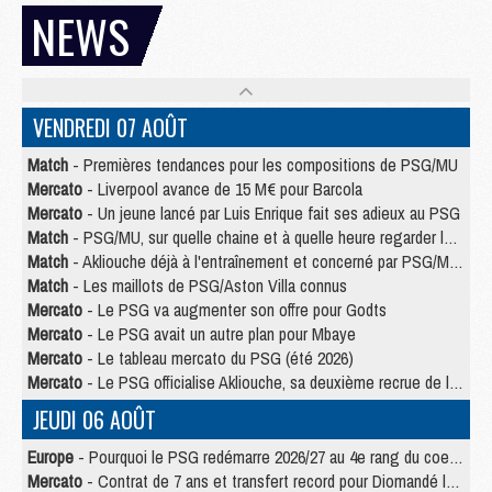
NEWS
VENDREDI 07 AOÛT
Match
- Premières tendances pour les compositions de PSG/MU
Mercato
- Liverpool avance de 15 M€ pour Barcola
Mercato
- Un jeune lancé par Luis Enrique fait ses adieux au PSG
Match
- PSG/MU, sur quelle chaine et à quelle heure regarder le match ?
Match
- Akliouche déjà à l'entraînement et concerné par PSG/MU ?
Match
- Les maillots de PSG/Aston Villa connus
Mercato
- Le PSG va augmenter son offre pour Godts
Mercato
- Le PSG avait un autre plan pour Mbaye
Mercato
- Le tableau mercato du PSG (été 2026)
Mercato
- Le PSG officialise Akliouche, sa deuxième recrue de l’été
JEUDI 06 AOÛT
Europe
- Pourquoi le PSG redémarre 2026/27 au 4e rang du coefficient UEFA
Mercato
- Contrat de 7 ans et transfert record pour Diomandé loin du PSG