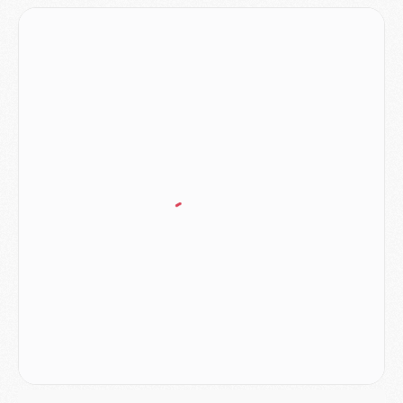
Match
- Majorque/PSG, quelle compo pour le premier match de la saison 2026/27 ?
MARDI 04 AOÛT
Europe
- Les chapeaux provisoires de la Ligue des champions 2026/27
Podcast
- Podcast CulturePSG : Akliouche présenté par un fan de Monaco
Club
- Le PSG dévoile sa première collection d'entraînement pour 2026/2027
Discipline
- Un arbitre inattendu, mais porte-bonheur pour Lens/PSG
Match
- Majorque/PSG, sur quelle chaine et à quelle heure regarder le match ?
Mercato
- Le plan du PSG pour Suzuki et Chevalier se précise
Mercato
- L'Ajax refuse la première offre du PSG pour Godts
Mercato
- Le PSG veut accélérer, Ferran Torres temporise
Mercato
- Liverpool encore très loin du compte pour Barcola
LUNDI 03 AOÛT
Match
- Podcast CulturePSG : Mercato (Godts, Suzuki, Akliouche, Barcola, etc)
Mercato
- L'Ajax attend bien plus de 45M pour Mika Godts
Club
- Quatre retours importants dans le groupe du PSG, et un plus discret
Mercato
- Ayari file en Ligue 2
Club
- Le PSG s'associe avec un géant de la tech
Mercato
- Vu d'Italie, le transfert de Suzuki au PSG est bien engagé