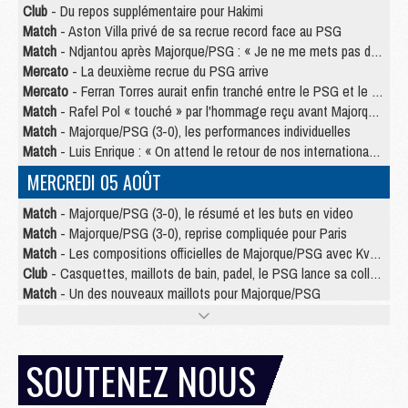
Club
- Du repos supplémentaire pour Hakimi
Match
- Aston Villa privé de sa recrue record face au PSG
Match
- Ndjantou après Majorque/PSG : « Je ne me mets pas de plafond »
Mercato
- La deuxième recrue du PSG arrive
Mercato
- Ferran Torres aurait enfin tranché entre le PSG et le Barça
Match
- Rafel Pol « touché » par l'hommage reçu avant Majorque/PSG
Match
- Majorque/PSG (3-0), les performances individuelles
Match
- Luis Enrique : « On attend le retour de nos internationaux »
MERCREDI 05 AOÛT
Match
- Majorque/PSG (3-0), le résumé et les buts en video
Match
- Majorque/PSG (3-0), reprise compliquée pour Paris
Match
- Les compositions officielles de Majorque/PSG avec Kvara et de nombreux jeunes
Club
- Casquettes, maillots de bain, padel, le PSG lance sa collection été
Match
- Un des nouveaux maillots pour Majorque/PSG
Mercato
- Le PSG prépare une nouvelle offre pour Suzuki
Mercato
- Le transfert de Ferran Torres au PSG réglé avant le 12 août ?
Match
- Le groupe pour Majorque/PSG avec 11 absents
SOUTENEZ NOUS
Mercato
- Le PSG officialise un quatrième prêt
Mercato
- Liverpool ne veut pas que Barcola au PSG