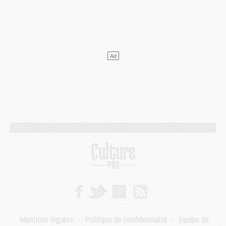
Mercato
- Ferran Torres ne serait pas à vendre, mais...
Europe
- Gros coup dur pour Aston Villa avant de croiser le PSG
DIMANCHE 02 AOÛT
Mercato
- Le transfert de Kolo Muani à la Juventus est officiel
Mercato
- [MAJ] Le PSG a fait une grosse offre à Parme pour Suzuki
Mercato
- Le PSG a envoyé une première offre pour Mika Godts
Club
- Après Pacho, d'autres retours en vue
Mercato
- Changement de dernière minute pour Kolo Muani
SAMEDI 01 AOÛT
Mercato
- L'agent de Mika Godts confirme un accord avec le PSG
Club
- Quels numéros de maillot pour Akliouche et Digne au PSG ?
Match
- Un hommage prévu lors de Brest/PSG
Mercato
- Le PSG et le Barça ont rendez-vous pour Ferran Torres
Mercato
- Guéla Doué dans les listes du PSG
Mercato
- Le transfert de Mika Godts au PSG en bonne voie
VENDREDI 31 JUILLET
Match
- Un diffuseur annoncé pour les deux premiers matchs amicaux du PSG
Mentions légales
-
Politique de confidentialité
-
Équipe de