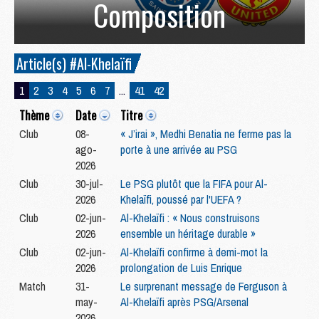
Composition
Article(s) #Al-Khelaïfi
1
2
3
4
5
6
7
...
41
42
Thème
Date
Titre
Club
08-
« J’irai », Medhi Benatia ne ferme pas la
ago-
porte à une arrivée au PSG
2026
Club
30-jul-
Le PSG plutôt que la FIFA pour Al-
2026
Khelaïfi, poussé par l'UEFA ?
Club
02-jun-
Al-Khelaïfi : « Nous construisons
2026
ensemble un héritage durable »
Club
02-jun-
Al-Khelaïfi confirme à demi-mot la
2026
prolongation de Luis Enrique
Match
31-
Le surprenant message de Ferguson à
may-
Al-Khelaïfi après PSG/Arsenal
2026