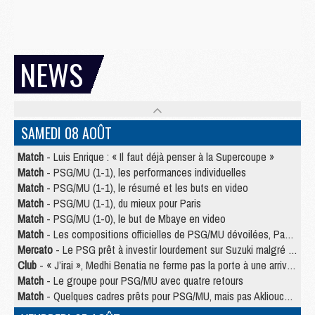
NEWS
SAMEDI 08 AOÛT
Match
- Luis Enrique : « Il faut déjà penser à la Supercoupe »
Match
- PSG/MU (1-1), les performances individuelles
Match
- PSG/MU (1-1), le résumé et les buts en video
Match
- PSG/MU (1-1), du mieux pour Paris
Match
- PSG/MU (1-0), le but de Mbaye en video
Match
- Les compositions officielles de PSG/MU dévoilées, Pacho titulaire
Mercato
- Le PSG prêt à investir lourdement sur Suzuki malgré Safonov et Chevalier
Club
- « J’irai », Medhi Benatia ne ferme pas la porte à une arrivée au PSG
Match
- Le groupe pour PSG/MU avec quatre retours
Match
- Quelques cadres prêts pour PSG/MU, mais pas Akliouche ?