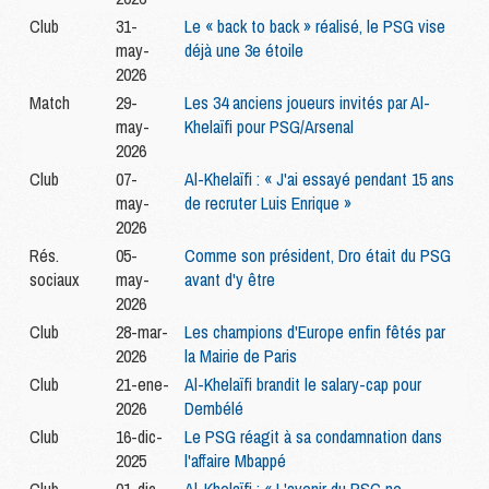
Club
31-
Le « back to back » réalisé, le PSG vise
may-
déjà une 3e étoile
2026
Match
29-
Les 34 anciens joueurs invités par Al-
may-
Khelaïfi pour PSG/Arsenal
2026
Club
07-
Al-Khelaïfi : « J'ai essayé pendant 15 ans
may-
de recruter Luis Enrique »
2026
Rés.
05-
Comme son président, Dro était du PSG
sociaux
may-
avant d'y être
2026
Club
28-mar-
Les champions d'Europe enfin fêtés par
2026
la Mairie de Paris
Club
21-ene-
Al-Khelaïfi brandit le salary-cap pour
2026
Dembélé
Club
16-dic-
Le PSG réagit à sa condamnation dans
2025
l'affaire Mbappé