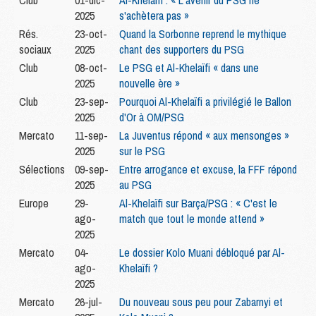
Club
01-dic-
Al-Khelaïfi : « L'avenir du PSG ne
2025
s'achètera pas »
Rés.
23-oct-
Quand la Sorbonne reprend le mythique
sociaux
2025
chant des supporters du PSG
Club
08-oct-
Le PSG et Al-Khelaïfi « dans une
2025
nouvelle ère »
Club
23-sep-
Pourquoi Al-Khelaïfi a privilégié le Ballon
2025
d'Or à OM/PSG
Mercato
11-sep-
La Juventus répond « aux mensonges »
2025
sur le PSG
Sélections
09-sep-
Entre arrogance et excuse, la FFF répond
2025
au PSG
Europe
29-
Al-Khelaïfi sur Barça/PSG : « C'est le
ago-
match que tout le monde attend »
2025
Mercato
04-
Le dossier Kolo Muani débloqué par Al-
ago-
Khelaïfi ?
2025
Mercato
26-jul-
Du nouveau sous peu pour Zabarnyi et