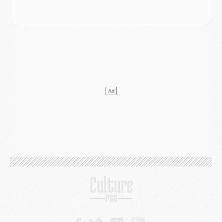
Club
- Le PSG dévoile sa première collection d'entraînement pour 2026/2027
Discipline
- Un arbitre inattendu, mais porte-bonheur pour Lens/PSG
Match
- Majorque/PSG, sur quelle chaine et à quelle heure regarder le match ?
Mercato
- Le plan du PSG pour Suzuki et Chevalier se précise
Mercato
- L'Ajax refuse la première offre du PSG pour Godts
Mercato
- Le PSG veut accélérer, Ferran Torres temporise
Mercato
- Liverpool encore très loin du compte pour Barcola
LUNDI 03 AOÛT
Match
- Podcast CulturePSG : Mercato (Godts, Suzuki, Akliouche, Barcola, etc)
Mercato
- L'Ajax attend bien plus de 45M pour Mika Godts
Club
- Quatre retours importants dans le groupe du PSG, et un plus discret
Mercato
- Ayari file en Ligue 2
Club
- Le PSG s'associe avec un géant de la tech
Mercato
- Vu d'Italie, le transfert de Suzuki au PSG est bien engagé
Mercato
- Ferran Torres ne serait pas à vendre, mais...
Europe
- Gros coup dur pour Aston Villa avant de croiser le PSG
DIMANCHE 02 AOÛT
Mercato
- Le transfert de Kolo Muani à la Juventus est officiel