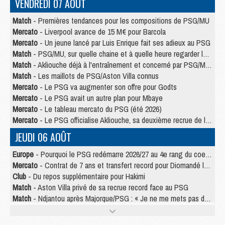
VENDREDI 07 AOÛT
Match
- Premières tendances pour les compositions de PSG/MU
Mercato
- Liverpool avance de 15 M€ pour Barcola
Mercato
- Un jeune lancé par Luis Enrique fait ses adieux au PSG
Match
- PSG/MU, sur quelle chaine et à quelle heure regarder le match ?
Match
- Akliouche déjà à l'entraînement et concerné par PSG/MU ?
Match
- Les maillots de PSG/Aston Villa connus
Mercato
- Le PSG va augmenter son offre pour Godts
Mercato
- Le PSG avait un autre plan pour Mbaye
Mercato
- Le tableau mercato du PSG (été 2026)
Mercato
- Le PSG officialise Akliouche, sa deuxième recrue de l’été
JEUDI 06 AOÛT
Europe
- Pourquoi le PSG redémarre 2026/27 au 4e rang du coefficient UEFA
Mercato
- Contrat de 7 ans et transfert record pour Diomandé loin du PSG
Club
- Du repos supplémentaire pour Hakimi
Match
- Aston Villa privé de sa recrue record face au PSG
Match
- Ndjantou après Majorque/PSG : « Je ne me mets pas de plafond »
Mercato
- La deuxième recrue du PSG arrive
Mercato
- Ferran Torres aurait enfin tranché entre le PSG et le Barça