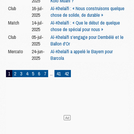
2025
Kolo Muani ?
Club
16-jul-
Al-Khelaïfi : « Nous construisons quelque
2025
chose de solide, de durable »
Match
14-jul-
Al-Khelaïfi : « Que le début de quelque
2025
chose de spécial pour nous »
Club
05-jul-
Al-Khelaïfi s'engage pour Dembélé et le
2025
Ballon d'Or
Mercato
24-jun-
Al-Khelaïfi a appelé le Bayern pour
2025
Barcola
1
2
3
4
5
6
7
...
41
42