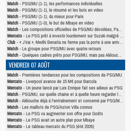
Match
- PSG/MU (1-1), les performances individuelles
Match
- PSG/MU (1-1), le résumé et les buts en video
Match
- PSG/MU (1-1), du mieux pour Paris
Match
- PSG/MU (1-0), le but de Mbaye en video
Match
- Les compositions officielles de PSG/MU dévoilées, Pacho titulaire
Mercato
- Le PSG prêt à investir lourdement sur Suzuki malgré Safonov et Chevalier
Club
- « J’irai », Medhi Benatia ne ferme pas la porte à une arrivée au PSG
Match
- Le groupe pour PSG/MU avec quatre retours
Match
- Quelques cadres prêts pour PSG/MU, mais pas Akliouche ?
VENDREDI 07 AOÛT
Match
- Premières tendances pour les compositions de PSG/MU
Mercato
- Liverpool avance de 15 M€ pour Barcola
Mercato
- Un jeune lancé par Luis Enrique fait ses adieux au PSG
Match
- PSG/MU, sur quelle chaine et à quelle heure regarder le match ?
Match
- Akliouche déjà à l'entraînement et concerné par PSG/MU ?
Match
- Les maillots de PSG/Aston Villa connus
Mercato
- Le PSG va augmenter son offre pour Godts
Mercato
- Le PSG avait un autre plan pour Mbaye
Mercato
- Le tableau mercato du PSG (été 2026)