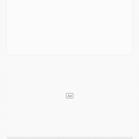
Mercato
- Le PSG prépare une nouvelle offre pour Suzuki
Mercato
- Le transfert de Ferran Torres au PSG réglé avant le 12 août ?
Match
- Le groupe pour Majorque/PSG avec 11 absents
Mercato
- Le PSG officialise un quatrième prêt
Mercato
- Liverpool ne veut pas que Barcola au PSG
Match
- Majorque/PSG, quelle compo pour le premier match de la saison 2026/27 ?
MARDI 04 AOÛT
Europe
- Les chapeaux provisoires de la Ligue des champions 2026/27
Podcast
- Podcast CulturePSG : Akliouche présenté par un fan de Monaco
Club
- Le PSG dévoile sa première collection d'entraînement pour 2026/2027
Discipline
- Un arbitre inattendu, mais porte-bonheur pour Lens/PSG
Match
- Majorque/PSG, sur quelle chaine et à quelle heure regarder le match ?
Mercato
- Le plan du PSG pour Suzuki et Chevalier se précise
Mercato
- L'Ajax refuse la première offre du PSG pour Godts
Mercato
- Le PSG veut accélérer, Ferran Torres temporise
Mercato
- Liverpool encore très loin du compte pour Barcola
LUNDI 03 AOÛT
Match
- Podcast CulturePSG : Mercato (Godts, Suzuki, Akliouche, Barcola, etc)
Mercato
- L'Ajax attend bien plus de 45M pour Mika Godts