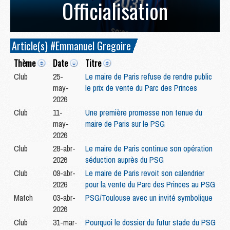
Officialisation
Article(s) #Emmanuel Gregoire
Thème
Date
Titre
Club
25-
Le maire de Paris refuse de rendre public
may-
le prix de vente du Parc des Princes
2026
Club
11-
Une première promesse non tenue du
may-
maire de Paris sur le PSG
2026
Club
28-abr-
Le maire de Paris continue son opération
2026
séduction auprès du PSG
Club
09-abr-
Le maire de Paris revoit son calendrier
2026
pour la vente du Parc des Princes au PSG
Match
03-abr-
PSG/Toulouse avec un invité symbolique
2026
Club
31-mar-
Pourquoi le dossier du futur stade du PSG