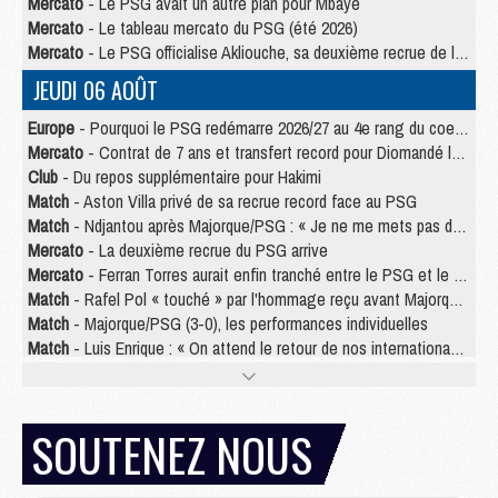
Mercato
- Le PSG avait un autre plan pour Mbaye
Mercato
- Le tableau mercato du PSG (été 2026)
Mercato
- Le PSG officialise Akliouche, sa deuxième recrue de l’été
JEUDI 06 AOÛT
Europe
- Pourquoi le PSG redémarre 2026/27 au 4e rang du coefficient UEFA
Mercato
- Contrat de 7 ans et transfert record pour Diomandé loin du PSG
Club
- Du repos supplémentaire pour Hakimi
Match
- Aston Villa privé de sa recrue record face au PSG
Match
- Ndjantou après Majorque/PSG : « Je ne me mets pas de plafond »
Mercato
- La deuxième recrue du PSG arrive
Mercato
- Ferran Torres aurait enfin tranché entre le PSG et le Barça
Match
- Rafel Pol « touché » par l'hommage reçu avant Majorque/PSG
Match
- Majorque/PSG (3-0), les performances individuelles
Match
- Luis Enrique : « On attend le retour de nos internationaux »
MERCREDI 05 AOÛT
Match
- Majorque/PSG (3-0), le résumé et les buts en video
SOUTENEZ NOUS
Match
- Majorque/PSG (3-0), reprise compliquée pour Paris
Match
- Les compositions officielles de Majorque/PSG avec Kvara et de nombreux jeunes
Club
- Casquettes, maillots de bain, padel, le PSG lance sa collection été