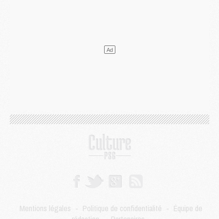
Match
- Podcast CulturePSG : Mercato (Godts, Suzuki, Akliouche, Barcola, etc)
Mercato
- L'Ajax attend bien plus de 45M pour Mika Godts
Club
- Quatre retours importants dans le groupe du PSG, et un plus discret
Mercato
- Ayari file en Ligue 2
Club
- Le PSG s'associe avec un géant de la tech
Mercato
- Vu d'Italie, le transfert de Suzuki au PSG est bien engagé
Mercato
- Ferran Torres ne serait pas à vendre, mais...
Europe
- Gros coup dur pour Aston Villa avant de croiser le PSG
DIMANCHE 02 AOÛT
Mercato
- Le transfert de Kolo Muani à la Juventus est officiel
Mercato
- [MAJ] Le PSG a fait une grosse offre à Parme pour Suzuki
Mercato
- Le PSG a envoyé une première offre pour Mika Godts
Club
- Après Pacho, d'autres retours en vue
Mercato
- Changement de dernière minute pour Kolo Muani
SAMEDI 01 AOÛT
Mercato
- L'agent de Mika Godts confirme un accord avec le PSG
Club
- Quels numéros de maillot pour Akliouche et Digne au PSG ?
Mentions légales
-
Politique de confidentialité
-
Équipe de
Match
- Un hommage prévu lors de Brest/PSG