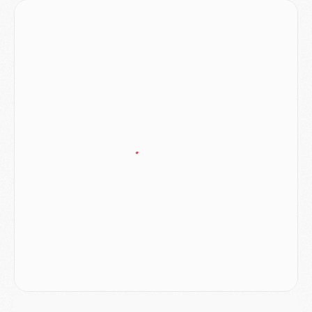
Match
- Un des nouveaux maillots pour Majorque/PSG
Mercato
- Le PSG prépare une nouvelle offre pour Suzuki
Mercato
- Le transfert de Ferran Torres au PSG réglé avant le 12 août ?
Match
- Le groupe pour Majorque/PSG avec 11 absents
Mercato
- Le PSG officialise un quatrième prêt
Mercato
- Liverpool ne veut pas que Barcola au PSG
Match
- Majorque/PSG, quelle compo pour le premier match de la saison 2026/27 ?
MARDI 04 AOÛT
Europe
- Les chapeaux provisoires de la Ligue des champions 2026/27
Podcast
- Podcast CulturePSG : Akliouche présenté par un fan de Monaco
Club
- Le PSG dévoile sa première collection d'entraînement pour 2026/2027
Discipline
- Un arbitre inattendu, mais porte-bonheur pour Lens/PSG
Match
- Majorque/PSG, sur quelle chaine et à quelle heure regarder le match ?
Mercato
- Le plan du PSG pour Suzuki et Chevalier se précise
Mercato
- L'Ajax refuse la première offre du PSG pour Godts
Mercato
- Le PSG veut accélérer, Ferran Torres temporise
Mercato
- Liverpool encore très loin du compte pour Barcola
LUNDI 03 AOÛT