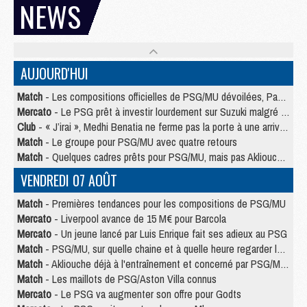
NEWS
AUJOURD'HUI
Match
- Les compositions officielles de PSG/MU dévoilées, Pacho titulaire
Mercato
- Le PSG prêt à investir lourdement sur Suzuki malgré Safonov et Chevalier
Club
- « J’irai », Medhi Benatia ne ferme pas la porte à une arrivée au PSG
Match
- Le groupe pour PSG/MU avec quatre retours
Match
- Quelques cadres prêts pour PSG/MU, mais pas Akliouche ?
VENDREDI 07 AOÛT
Match
- Premières tendances pour les compositions de PSG/MU
Mercato
- Liverpool avance de 15 M€ pour Barcola
Mercato
- Un jeune lancé par Luis Enrique fait ses adieux au PSG
Match
- PSG/MU, sur quelle chaine et à quelle heure regarder le match ?
Match
- Akliouche déjà à l'entraînement et concerné par PSG/MU ?
Match
- Les maillots de PSG/Aston Villa connus
Mercato
- Le PSG va augmenter son offre pour Godts