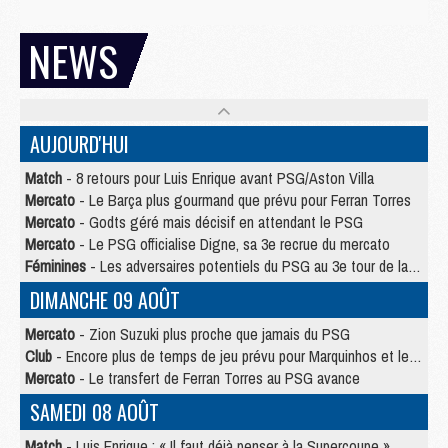
NEWS
AUJOURD'HUI
Match
- 8 retours pour Luis Enrique avant PSG/Aston Villa
Mercato
- Le Barça plus gourmand que prévu pour Ferran Torres
Mercato
- Godts géré mais décisif en attendant le PSG
Mercato
- Le PSG officialise Digne, sa 3e recrue du mercato
Féminines
- Les adversaires potentiels du PSG au 3e tour de la Ligue des Champions féminine
DIMANCHE 09 AOÛT
Mercato
- Zion Suzuki plus proche que jamais du PSG
Club
- Encore plus de temps de jeu prévu pour Marquinhos et les Portugais en Supercoupe
Mercato
- Le transfert de Ferran Torres au PSG avance
SAMEDI 08 AOÛT
Match
- Luis Enrique : « Il faut déjà penser à la Supercoupe »