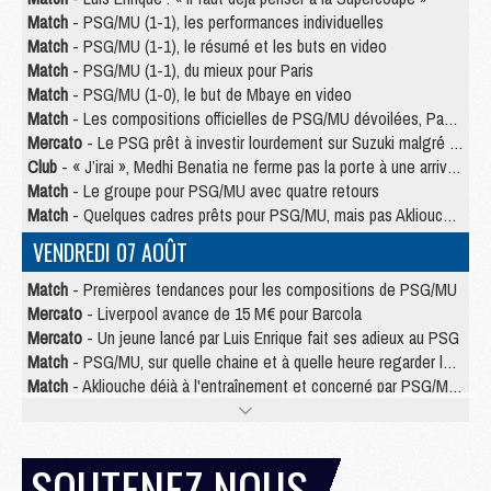
Match
- PSG/MU (1-1), les performances individuelles
Match
- PSG/MU (1-1), le résumé et les buts en video
Match
- PSG/MU (1-1), du mieux pour Paris
Match
- PSG/MU (1-0), le but de Mbaye en video
Match
- Les compositions officielles de PSG/MU dévoilées, Pacho titulaire
Mercato
- Le PSG prêt à investir lourdement sur Suzuki malgré Safonov et Chevalier
Club
- « J’irai », Medhi Benatia ne ferme pas la porte à une arrivée au PSG
Match
- Le groupe pour PSG/MU avec quatre retours
Match
- Quelques cadres prêts pour PSG/MU, mais pas Akliouche ?
VENDREDI 07 AOÛT
Match
- Premières tendances pour les compositions de PSG/MU
Mercato
- Liverpool avance de 15 M€ pour Barcola
Mercato
- Un jeune lancé par Luis Enrique fait ses adieux au PSG
Match
- PSG/MU, sur quelle chaine et à quelle heure regarder le match ?
Match
- Akliouche déjà à l'entraînement et concerné par PSG/MU ?
Match
- Les maillots de PSG/Aston Villa connus
Mercato
- Le PSG va augmenter son offre pour Godts
Mercato
- Le PSG avait un autre plan pour Mbaye
SOUTENEZ NOUS
Mercato
- Le tableau mercato du PSG (été 2026)