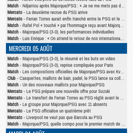
Match
- Ndjantou après Majorque/PSG : « Je ne me mets pas de plafond »
Mercato
- La deuxième recrue du PSG arrive
Mercato
- Ferran Torres aurait enfin tranché entre le PSG et le Barça
Match
- Rafel Pol « touché » par l'hommage reçu avant Majorque/PSG
Match
- Majorque/PSG (3-0), les performances individuelles
Match
- Luis Enrique : « On attend le retour de nos internationaux »
MERCREDI 05 AOÛT
Match
- Majorque/PSG (3-0), le résumé et les buts en video
Match
- Majorque/PSG (3-0), reprise compliquée pour Paris
Match
- Les compositions officielles de Majorque/PSG avec Kvara et de nombreux jeunes
Club
- Casquettes, maillots de bain, padel, le PSG lance sa collection été
Match
- Un des nouveaux maillots pour Majorque/PSG
Mercato
- Le PSG prépare une nouvelle offre pour Suzuki
Mercato
- Le transfert de Ferran Torres au PSG réglé avant le 12 août ?
Match
- Le groupe pour Majorque/PSG avec 11 absents
Mercato
- Le PSG officialise un quatrième prêt
Mercato
- Liverpool ne veut pas que Barcola au PSG
Match
- Majorque/PSG, quelle compo pour le premier match de la saison 2026/27 ?