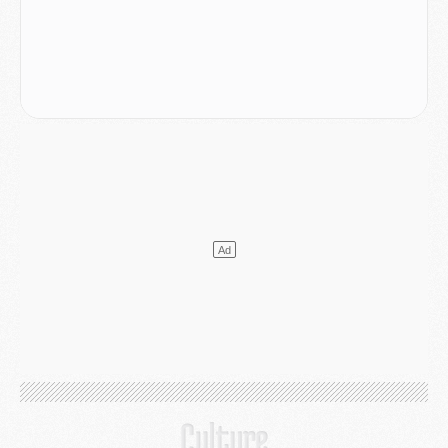
DIMANCHE 02 AOÛT
Mercato
- Le transfert de Kolo Muani à la Juventus est officiel
Mercato
- [MAJ] Le PSG a fait une grosse offre à Parme pour Suzuki
Mercato
- Le PSG a envoyé une première offre pour Mika Godts
Club
- Après Pacho, d'autres retours en vue
Mercato
- Changement de dernière minute pour Kolo Muani
SAMEDI 01 AOÛT
Mercato
- L'agent de Mika Godts confirme un accord avec le PSG
Club
- Quels numéros de maillot pour Akliouche et Digne au PSG ?
Match
- Un hommage prévu lors de Brest/PSG
Mercato
- Le PSG et le Barça ont rendez-vous pour Ferran Torres
Mercato
- Guéla Doué dans les listes du PSG
Mercato
- Le transfert de Mika Godts au PSG en bonne voie
VENDREDI 31 JUILLET
Match
- Un diffuseur annoncé pour les deux premiers matchs amicaux du PSG
Mercato
- Le transfert d'Akliouche au PSG bouclé, le montant se précise
Club
- Un retour majeur dans le groupe du PSG