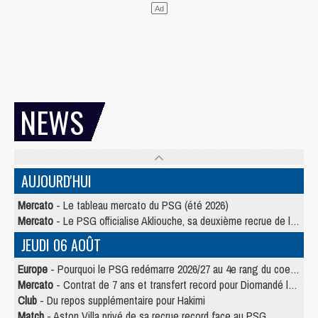
NEWS
AUJOURD'HUI
Mercato
- Le tableau mercato du PSG (été 2026)
Mercato
- Le PSG officialise Akliouche, sa deuxième recrue de l’été
JEUDI 06 AOÛT
Europe
- Pourquoi le PSG redémarre 2026/27 au 4e rang du coefficient UEFA
Mercato
- Contrat de 7 ans et transfert record pour Diomandé loin du PSG
Club
- Du repos supplémentaire pour Hakimi
Match
- Aston Villa privé de sa recrue record face au PSG