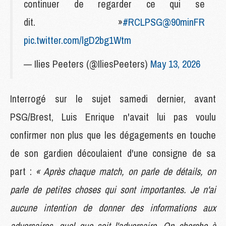
continuer de regarder ce qui se
dit. »
#RCLPSG
@90minFR
pic.twitter.com/lgD2bg1Wtm
— Ilies Peeters (@IliesPeeters)
May 13, 2026
Interrogé sur le sujet samedi dernier, avant
PSG/Brest, Luis Enrique n'avait lui pas voulu
confirmer non plus que les dégagements en touche
de son gardien découlaient d'une consigne de sa
part :
« Après chaque match, on parle de détails, on
parle de petites choses qui sont importantes. Je n'ai
aucune intention de donner des informations aux
adversaires, quel que soit l'adversaire. On cherche à