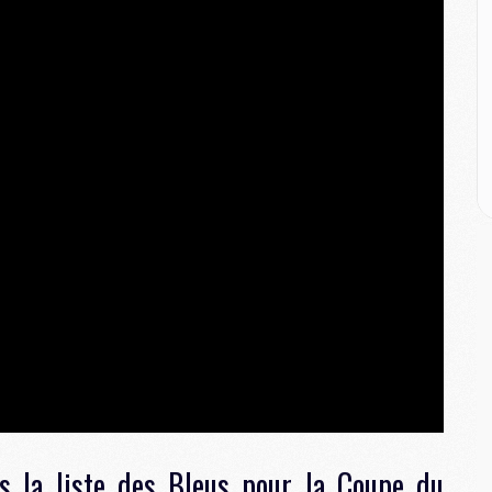
M
C
M
C
M
M
E
M
M
M
C
M
M
C
M
M
 la liste des Bleus pour la Coupe du
M