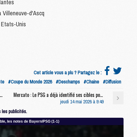
 Nantes
M
 à Villeneuve-d'Ascq
M
M
 Etats-Unis
M
M
M
M
C
Cet article vous a plu ? Partagez le :
M
M
ste
#Coupe du Monde 2026
#Deschamps
#Chaine
#Diffusion
F
C
omme Luis Enrique, Safonov botte en touche pour ses dégagements
Mercato : Le PSG a déjà identifié ses cibles pour le mercato
M
jeudi 14 mai 2026 à 9:49
les publicités.
P
M
C