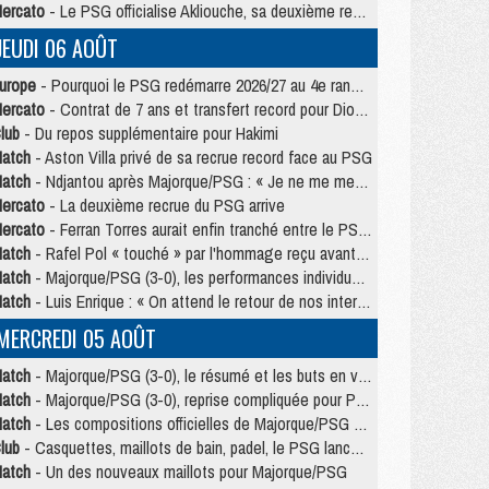
ercato
- Le PSG officialise Akliouche, sa deuxième recrue de l’été
JEUDI 06 AOÛT
urope
- Pourquoi le PSG redémarre 2026/27 au 4e rang du coefficient UEFA
ercato
- Contrat de 7 ans et transfert record pour Diomandé loin du PSG
lub
- Du repos supplémentaire pour Hakimi
atch
- Aston Villa privé de sa recrue record face au PSG
atch
- Ndjantou après Majorque/PSG : « Je ne me mets pas de plafond »
ercato
- La deuxième recrue du PSG arrive
ercato
- Ferran Torres aurait enfin tranché entre le PSG et le Barça
atch
- Rafel Pol « touché » par l'hommage reçu avant Majorque/PSG
atch
- Majorque/PSG (3-0), les performances individuelles
atch
- Luis Enrique : « On attend le retour de nos internationaux »
MERCREDI 05 AOÛT
atch
- Majorque/PSG (3-0), le résumé et les buts en video
atch
- Majorque/PSG (3-0), reprise compliquée pour Paris
atch
- Les compositions officielles de Majorque/PSG avec Kvara et de nombreux jeunes
lub
- Casquettes, maillots de bain, padel, le PSG lance sa collection été
atch
- Un des nouveaux maillots pour Majorque/PSG