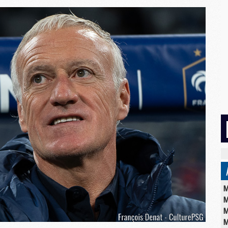
M
M
M
M