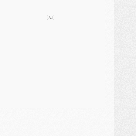
ercato
- Le transfert de Mika Godts au PSG en bonne voie
VENDREDI 31 JUILLET
atch
- Un diffuseur annoncé pour les deux premiers matchs amicaux du PSG
ercato
- Le transfert d'Akliouche au PSG bouclé, le montant se précise
lub
- Un retour majeur dans le groupe du PSG
lub
- [MAJ] Ndjantou et deux jeunes du PSG annoncés dans un tournoi U21
ercato
- L'étonnante piste Suzuki confirmée et onéreuse
JEUDI 30 JUILLET
élections
- Ancelotti fait le ménage au Brésil mais veut garder Marquinhos
ercato
- Le statu quo du milieu du PSG se précise
lub
- Le PSG plutôt que la FIFA pour Al-Khelaïfi, poussé par l'UEFA ?
ercato
- Le PSG presserait Ferran Torres de se décider, deux pistes de secours
lub
- Déguisements, shopping, double scouting, Luis Campos dévoile ses méthodes
ercato
- Kroupi retiré du mercato
ercato
- Enfin une avancée dans le transfert d'Akliouche
MERCREDI 29 JUILLET
ercato
- Ferran Torres priorité du PSG, mais ouvert à tout