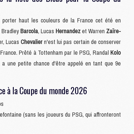
M
 porter haut les couleurs de la France cet été en
M
, Bradley
Barcola
, Lucas
Hernandez
et Warren
Zaïre-
M
C
er, Lucas
Chevalier
n'est lui pas certain de conserver
C
e France. Prêté à Tottenham par le PSG, Randal
Kolo
M
 a une petite chance d'être appelé en tant que 9e
S
M
C
ce à la Coupe du monde 2026
M
C
ps
M
M
fontaine (sans les joueurs du PSG, qui affronteront
M