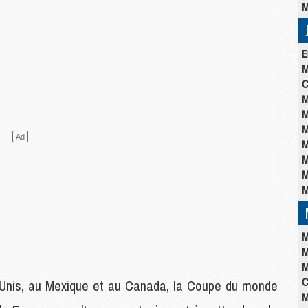
M
E
M
C
M
M
M
M
M
M
M
M
M
M
C
ts-Unis, au Mexique et au Canada, la Coupe du monde
M