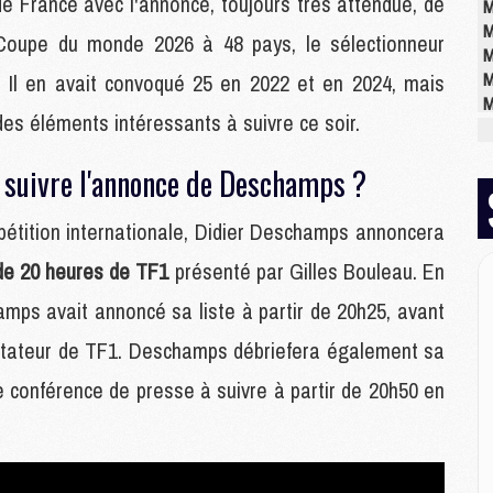
de France avec l'annonce, toujours très attendue, de
M
M
 Coupe du monde 2026 à 48 pays, le sélectionneur
M
M
s. Il en avait convoqué 25 en 2022 et en 2024, mais
M
des éléments intéressants à suivre ce soir.
M
e suivre l'annonce de Deschamps ?
E
P
tition internationale, Didier Deschamps annoncera
C
de 20 heures de TF1
présenté par Gilles Bouleau. En
D
M
mps avait annoncé sa liste à partir de 20h25, avant
M
ntateur de TF1. Deschamps débriefera également sa
M
M
e conférence de presse à suivre à partir de 20h50 en
M
M