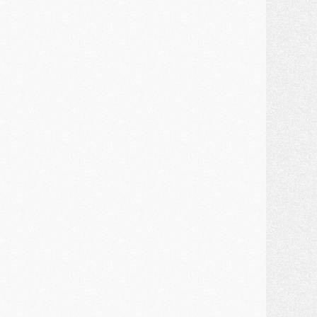
ercato
- Première offre de Liverpool en approche pour Barcola
ercato
- Le montant du transfert de Kolo Muani se précise, la formule aussi
ercato
- Kolo Muani attendu en Italie, son transfert débloqué
ercato
- Monaco a encore repoussé une offre du PSG pour Akliouche
ercato
- Liverpool presque d'accord avec Barcola, le PSG pas du tout
ercato
- Moment décisif pour le transfert de Kolo Muani
MARDI 28 JUILLET
ercato
- Des intermédiaires ont tenté de relancer Diomande au PSG
lub
- Au moins neuf jeunes conviés à l'entraînement des pros
ercato
- Une partie du communiqué du PSG sur Diomande expliquée
ercato
- Barcola futur plus gros transfert de l'été ?
ormation
- Retour sur la saison des U17 du PSG en 7 chiffres clés
lub
- Le PSG connaît ses premiers matches de septembre
ercato
- Un troisième prêt bouclé par le PSG
LUNDI 27 JUILLET
odcast
- Podcast CulturePSG à 22h : Mercato (Barcola, Diomande, etc)
ercato
- La prolongation de Dembélé au PSG dans la dernière ligne droite
lub
- Le PSG a fait sa reprise avec... 9 joueurs