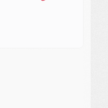
ercato
- L'Ajax attend bien plus de 45M pour Mika Godts
lub
- Quatre retours importants dans le groupe du PSG, et un plus discret
ercato
- Ayari file en Ligue 2
lub
- Le PSG s'associe avec un géant de la tech
ercato
- Vu d'Italie, le transfert de Suzuki au PSG est bien engagé
ercato
- Ferran Torres ne serait pas à vendre, mais...
urope
- Gros coup dur pour Aston Villa avant de croiser le PSG
DIMANCHE 02 AOÛT
ercato
- Le transfert de Kolo Muani à la Juventus est officiel
ercato
- [MAJ] Le PSG a fait une grosse offre à Parme pour Suzuki
ercato
- Le PSG a envoyé une première offre pour Mika Godts
lub
- Après Pacho, d'autres retours en vue
ercato
- Changement de dernière minute pour Kolo Muani
SAMEDI 01 AOÛT
ercato
- L'agent de Mika Godts confirme un accord avec le PSG
lub
- Quels numéros de maillot pour Akliouche et Digne au PSG ?
atch
- Un hommage prévu lors de Brest/PSG
ercato
- Le PSG et le Barça ont rendez-vous pour Ferran Torres
ercato
- Guéla Doué dans les listes du PSG