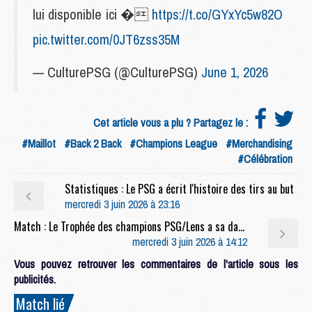
lui disponible ici �
https://t.co/GYxYc5w82O
pic.twitter.com/0JT6zss35M
— CulturePSG (@CulturePSG)
June 1, 2026
Cet article vous a plu ? Partagez le :
#Maillot
#Back 2 Back
#Champions League
#Merchandising
#Célébration
Statistiques : Le PSG a écrit l'histoire des tirs au but
mercredi 3 juin 2026 à 23:16
Match : Le Trophée des champions PSG/Lens a sa date, son stade et son diffuseur
mercredi 3 juin 2026 à 14:12
Vous pouvez retrouver les commentaires de l'article sous les
publicités.
Match lié