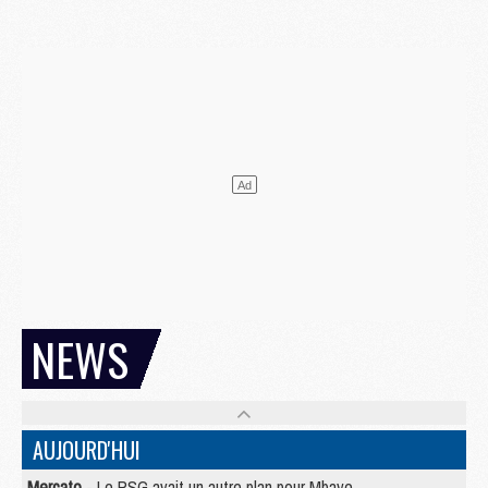
NEWS
AUJOURD'HUI
Mercato
- Le PSG avait un autre plan pour Mbaye