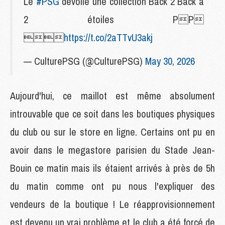
Le
#PSG
dévoile une collection Back 2 Back à
2 étoiles PP

https://t.co/2aTTvU3akj
— CulturePSG (@CulturePSG)
May 30, 2026
Aujourd'hui, ce maillot est même absolument
introuvable que ce soit dans les boutiques physiques
du club ou sur le store en ligne. Certains ont pu en
avoir dans le megastore parisien du Stade Jean-
Bouin ce matin mais ils étaient arrivés à près de 5h
du matin comme ont pu nous l'expliquer des
vendeurs de la boutique ! Le réapprovisionnement
est devenu un vrai problème et le club a été forcé de