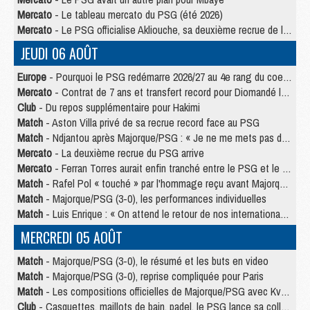
Mercato
- Le tableau mercato du PSG (été 2026)
Mercato
- Le PSG officialise Akliouche, sa deuxième recrue de l’été
JEUDI 06 AOÛT
Europe
- Pourquoi le PSG redémarre 2026/27 au 4e rang du coefficient UEFA
Mercato
- Contrat de 7 ans et transfert record pour Diomandé loin du PSG
Club
- Du repos supplémentaire pour Hakimi
Match
- Aston Villa privé de sa recrue record face au PSG
Match
- Ndjantou après Majorque/PSG : « Je ne me mets pas de plafond »
Mercato
- La deuxième recrue du PSG arrive
Mercato
- Ferran Torres aurait enfin tranché entre le PSG et le Barça
Match
- Rafel Pol « touché » par l'hommage reçu avant Majorque/PSG
Match
- Majorque/PSG (3-0), les performances individuelles
Match
- Luis Enrique : « On attend le retour de nos internationaux »
MERCREDI 05 AOÛT
Match
- Majorque/PSG (3-0), le résumé et les buts en video
Match
- Majorque/PSG (3-0), reprise compliquée pour Paris
Match
- Les compositions officielles de Majorque/PSG avec Kvara et de nombreux jeunes
Club
- Casquettes, maillots de bain, padel, le PSG lance sa collection été