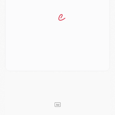
Match
- Podcast CulturePSG : Mercato (Godts, Suzuki, Akliouche, Barcola, etc)
Mercato
- L'Ajax attend bien plus de 45M pour Mika Godts
Club
- Quatre retours importants dans le groupe du PSG, et un plus discret
Mercato
- Ayari file en Ligue 2
Club
- Le PSG s'associe avec un géant de la tech
Mercato
- Vu d'Italie, le transfert de Suzuki au PSG est bien engagé
Mercato
- Ferran Torres ne serait pas à vendre, mais...
Europe
- Gros coup dur pour Aston Villa avant de croiser le PSG
DIMANCHE 02 AOÛT
Mercato
- Le transfert de Kolo Muani à la Juventus est officiel
Mercato
- [MAJ] Le PSG a fait une grosse offre à Parme pour Suzuki
Mercato
- Le PSG a envoyé une première offre pour Mika Godts
Club
- Après Pacho, d'autres retours en vue
Mercato
- Changement de dernière minute pour Kolo Muani
SAMEDI 01 AOÛT
Mercato
- L'agent de Mika Godts confirme un accord avec le PSG
Club
- Quels numéros de maillot pour Akliouche et Digne au PSG ?
Match
- Un hommage prévu lors de Brest/PSG