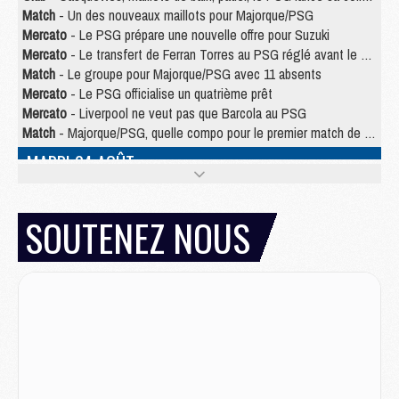
Match
- Un des nouveaux maillots pour Majorque/PSG
Mercato
- Le PSG prépare une nouvelle offre pour Suzuki
Mercato
- Le transfert de Ferran Torres au PSG réglé avant le 12 août ?
Match
- Le groupe pour Majorque/PSG avec 11 absents
Mercato
- Le PSG officialise un quatrième prêt
Mercato
- Liverpool ne veut pas que Barcola au PSG
Match
- Majorque/PSG, quelle compo pour le premier match de la saison 2026/27 ?
MARDI 04 AOÛT
Europe
- Les chapeaux provisoires de la Ligue des champions 2026/27
Podcast
- Podcast CulturePSG : Akliouche présenté par un fan de Monaco
SOUTENEZ NOUS
Club
- Le PSG dévoile sa première collection d'entraînement pour 2026/2027
Discipline
- Un arbitre inattendu, mais porte-bonheur pour Lens/PSG
Match
- Majorque/PSG, sur quelle chaine et à quelle heure regarder le match ?
Mercato
- Le plan du PSG pour Suzuki et Chevalier se précise
Mercato
- L'Ajax refuse la première offre du PSG pour Godts
Mercato
- Le PSG veut accélérer, Ferran Torres temporise
Mercato
- Liverpool encore très loin du compte pour Barcola
LUNDI 03 AOÛT