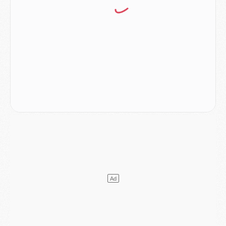
Europe
- Les chapeaux provisoires de la Ligue des champions 2026/27
Podcast
- Podcast CulturePSG : Akliouche présenté par un fan de Monaco
Club
- Le PSG dévoile sa première collection d'entraînement pour 2026/2027
Discipline
- Un arbitre inattendu, mais porte-bonheur pour Lens/PSG
Match
- Majorque/PSG, sur quelle chaine et à quelle heure regarder le match ?
Mercato
- Le plan du PSG pour Suzuki et Chevalier se précise
Mercato
- L'Ajax refuse la première offre du PSG pour Godts
Mercato
- Le PSG veut accélérer, Ferran Torres temporise
Mercato
- Liverpool encore très loin du compte pour Barcola
LUNDI 03 AOÛT
Match
- Podcast CulturePSG : Mercato (Godts, Suzuki, Akliouche, Barcola, etc)
Mercato
- L'Ajax attend bien plus de 45M pour Mika Godts
Club
- Quatre retours importants dans le groupe du PSG, et un plus discret
Mercato
- Ayari file en Ligue 2
Club
- Le PSG s'associe avec un géant de la tech
Mercato
- Vu d'Italie, le transfert de Suzuki au PSG est bien engagé
Mercato
- Ferran Torres ne serait pas à vendre, mais...
Europe
- Gros coup dur pour Aston Villa avant de croiser le PSG
DIMANCHE 02 AOÛT