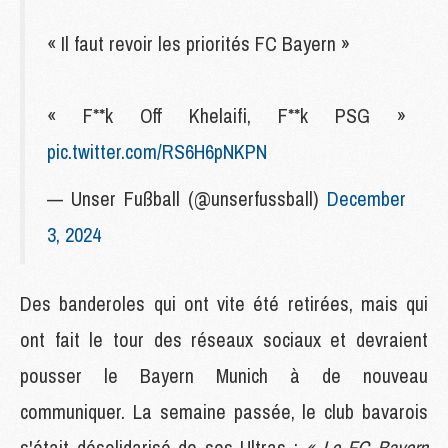
« Il faut revoir les priorités FC Bayern »
« F**k Off Khelaifi, F**k PSG »
pic.twitter.com/RS6H6pNKPN
— Unser Fußball (@unserfussball)
December
3, 2024
Des banderoles qui ont vite été retirées, mais qui
ont fait le tour des réseaux sociaux et devraient
pousser le Bayern Munich à de nouveau
communiquer. La semaine passée, le club bavarois
s'était désolidarisé de ses Ultras :
« Le FC Bayern