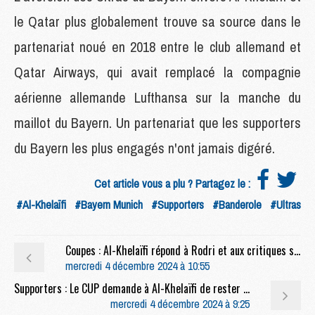
le Qatar plus globalement trouve sa source dans le
partenariat noué en 2018 entre le club allemand et
Qatar Airways, qui avait remplacé la compagnie
aérienne allemande Lufthansa sur la manche du
maillot du Bayern. Un partenariat que les supporters
du Bayern les plus engagés n'ont jamais digéré.
Cet article vous a plu ? Partagez le :
#Al-Khelaïfi
#Bayern Munich
#Supporters
#Banderole
#Ultras
Coupes : Al-Khelaïfi répond à Rodri et aux critiques sur la Coupe du monde des clubs
mercredi 4 décembre 2024 à 10:55
Supporters : Le CUP demande à Al-Khelaïfi de rester au Parc des Princes
mercredi 4 décembre 2024 à 9:25