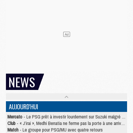
NEWS
AUJOURD'HUI
Mercato
- Le PSG prêt à investir lourdement sur Suzuki malgré Safonov et Chevalier
Club
- « J’irai », Medhi Benatia ne ferme pas la porte à une arrivée au PSG
Match
- Le groupe pour PSG/MU avec quatre retours