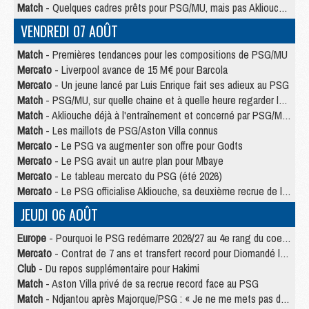
Match
- Quelques cadres prêts pour PSG/MU, mais pas Akliouche ?
VENDREDI 07 AOÛT
Match
- Premières tendances pour les compositions de PSG/MU
Mercato
- Liverpool avance de 15 M€ pour Barcola
Mercato
- Un jeune lancé par Luis Enrique fait ses adieux au PSG
Match
- PSG/MU, sur quelle chaine et à quelle heure regarder le match ?
Match
- Akliouche déjà à l'entraînement et concerné par PSG/MU ?
Match
- Les maillots de PSG/Aston Villa connus
Mercato
- Le PSG va augmenter son offre pour Godts
Mercato
- Le PSG avait un autre plan pour Mbaye
Mercato
- Le tableau mercato du PSG (été 2026)
Mercato
- Le PSG officialise Akliouche, sa deuxième recrue de l’été
JEUDI 06 AOÛT
Europe
- Pourquoi le PSG redémarre 2026/27 au 4e rang du coefficient UEFA
Mercato
- Contrat de 7 ans et transfert record pour Diomandé loin du PSG
Club
- Du repos supplémentaire pour Hakimi
Match
- Aston Villa privé de sa recrue record face au PSG
Match
- Ndjantou après Majorque/PSG : « Je ne me mets pas de plafond »