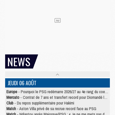
NEWS
JEUDI 06 AOÛT
Europe
- Pourquoi le PSG redémarre 2026/27 au 4e rang du coefficient UEFA
Mercato
- Contrat de 7 ans et transfert record pour Diomandé loin du PSG
Club
- Du repos supplémentaire pour Hakimi
Match
- Aston Villa privé de sa recrue record face au PSG
Match
- Ndjantou après Majorque/PSG : « Je ne me mets pas de plafond »