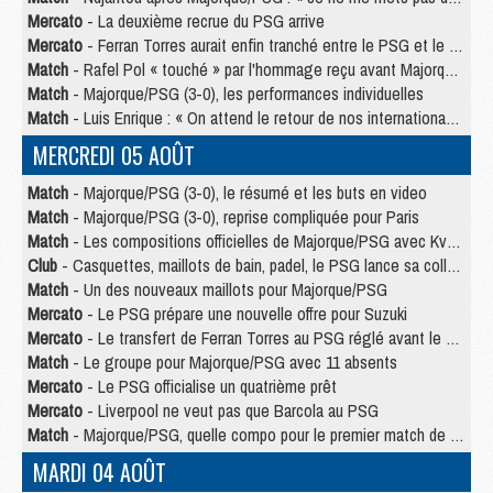
Mercato
- La deuxième recrue du PSG arrive
Mercato
- Ferran Torres aurait enfin tranché entre le PSG et le Barça
Match
- Rafel Pol « touché » par l'hommage reçu avant Majorque/PSG
Match
- Majorque/PSG (3-0), les performances individuelles
Match
- Luis Enrique : « On attend le retour de nos internationaux »
MERCREDI 05 AOÛT
Match
- Majorque/PSG (3-0), le résumé et les buts en video
Match
- Majorque/PSG (3-0), reprise compliquée pour Paris
Match
- Les compositions officielles de Majorque/PSG avec Kvara et de nombreux jeunes
Club
- Casquettes, maillots de bain, padel, le PSG lance sa collection été
Match
- Un des nouveaux maillots pour Majorque/PSG
Mercato
- Le PSG prépare une nouvelle offre pour Suzuki
Mercato
- Le transfert de Ferran Torres au PSG réglé avant le 12 août ?
Match
- Le groupe pour Majorque/PSG avec 11 absents
Mercato
- Le PSG officialise un quatrième prêt
Mercato
- Liverpool ne veut pas que Barcola au PSG
Match
- Majorque/PSG, quelle compo pour le premier match de la saison 2026/27 ?
MARDI 04 AOÛT