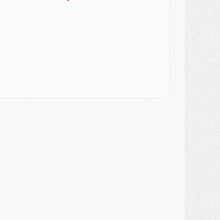
lub
- Le PSG s'associe avec un géant de la tech
ercato
- Vu d'Italie, le transfert de Suzuki au PSG est bien engagé
ercato
- Ferran Torres ne serait pas à vendre, mais...
urope
- Gros coup dur pour Aston Villa avant de croiser le PSG
DIMANCHE 02 AOÛT
ercato
- Le transfert de Kolo Muani à la Juventus est officiel
ercato
- [MAJ] Le PSG a fait une grosse offre à Parme pour Suzuki
ercato
- Le PSG a envoyé une première offre pour Mika Godts
lub
- Après Pacho, d'autres retours en vue
ercato
- Changement de dernière minute pour Kolo Muani
SAMEDI 01 AOÛT
ercato
- L'agent de Mika Godts confirme un accord avec le PSG
lub
- Quels numéros de maillot pour Akliouche et Digne au PSG ?
atch
- Un hommage prévu lors de Brest/PSG
ercato
- Le PSG et le Barça ont rendez-vous pour Ferran Torres
ercato
- Guéla Doué dans les listes du PSG
ercato
- Le transfert de Mika Godts au PSG en bonne voie
VENDREDI 31 JUILLET