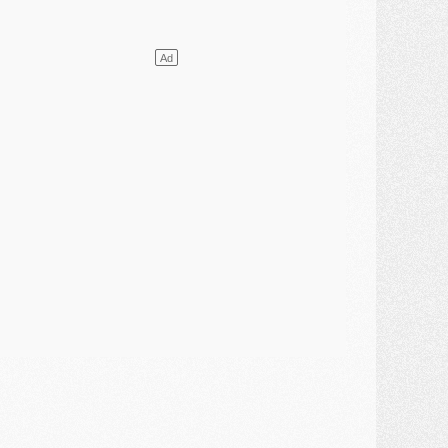
atch
- Un diffuseur annoncé pour les deux premiers matchs amicaux du PSG
ercato
- Le transfert d'Akliouche au PSG bouclé, le montant se précise
lub
- Un retour majeur dans le groupe du PSG
lub
- [MAJ] Ndjantou et deux jeunes du PSG annoncés dans un tournoi U21
ercato
- L'étonnante piste Suzuki confirmée et onéreuse
JEUDI 30 JUILLET
élections
- Ancelotti fait le ménage au Brésil mais veut garder Marquinhos
ercato
- Le statu quo du milieu du PSG se précise
lub
- Le PSG plutôt que la FIFA pour Al-Khelaïfi, poussé par l'UEFA ?
ercato
- Le PSG presserait Ferran Torres de se décider, deux pistes de secours
lub
- Déguisements, shopping, double scouting, Luis Campos dévoile ses méthodes
ercato
- Kroupi retiré du mercato
ercato
- Enfin une avancée dans le transfert d'Akliouche
MERCREDI 29 JUILLET
ercato
- Ferran Torres priorité du PSG, mais ouvert à tout
ercato
- Première offre de Liverpool en approche pour Barcola
ercato
- Le montant du transfert de Kolo Muani se précise, la formule aussi
ercato
- Kolo Muani attendu en Italie, son transfert débloqué