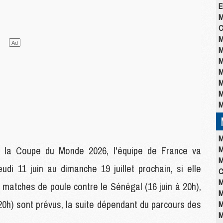
E
M
C
M
M
M
M
M
M
M
M
r la Coupe du Monde 2026, l'équipe de France va
M
M
udi 11 juin au dimanche 19 juillet prochain, si elle
C
M
is matches de poule contre le Sénégal (16 juin à 20h),
M
à 20h) sont prévus, la suite dépendant du parcours des
M
M