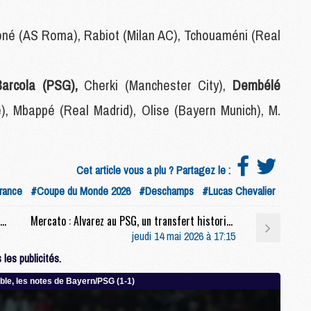
M
M
oné (AS Roma), Rabiot (Milan AC), Tchouaméni (Real
C
C
M
Barcola (PSG),
Cherki (Manchester City),
Dembélé
e), Mbappé (Real Madrid), Olise (Bayern Munich), M.
S
M
C
M
Cet article vous a plu ? Partagez le :
C
rance
#Coupe du Monde 2026
#Deschamps
#Lucas Chevalier
M
M
Féminines : Les Parisiennes Niakaté et Thomas en finale de l'Euro U17 féminin face à l'Allemagne
Mercato : Alvarez au PSG, un transfert historique en marche ?
jeudi 14 mai 2026 à 17:15
les publicités.
M
M
M
M