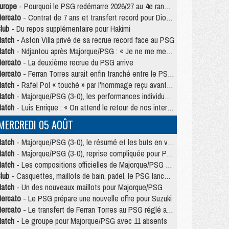
urope
- Pourquoi le PSG redémarre 2026/27 au 4e rang du coefficient UEFA
ercato
- Contrat de 7 ans et transfert record pour Diomandé loin du PSG
lub
- Du repos supplémentaire pour Hakimi
atch
- Aston Villa privé de sa recrue record face au PSG
atch
- Ndjantou après Majorque/PSG : « Je ne me mets pas de plafond »
ercato
- La deuxième recrue du PSG arrive
ercato
- Ferran Torres aurait enfin tranché entre le PSG et le Barça
atch
- Rafel Pol « touché » par l'hommage reçu avant Majorque/PSG
atch
- Majorque/PSG (3-0), les performances individuelles
atch
- Luis Enrique : « On attend le retour de nos internationaux »
MERCREDI 05 AOÛT
atch
- Majorque/PSG (3-0), le résumé et les buts en video
atch
- Majorque/PSG (3-0), reprise compliquée pour Paris
atch
- Les compositions officielles de Majorque/PSG avec Kvara et de nombreux jeunes
lub
- Casquettes, maillots de bain, padel, le PSG lance sa collection été
atch
- Un des nouveaux maillots pour Majorque/PSG
ercato
- Le PSG prépare une nouvelle offre pour Suzuki
ercato
- Le transfert de Ferran Torres au PSG réglé avant le 12 août ?
atch
- Le groupe pour Majorque/PSG avec 11 absents