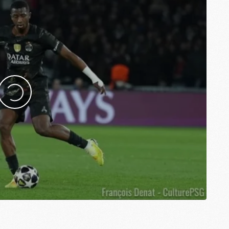
M
M
M
M
C
M
M
F
C
M
P
M
C
R
M
M