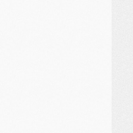
ercato
- Monaco a encore repoussé une offre du PSG pour Akliouche
ercato
- Liverpool presque d'accord avec Barcola, le PSG pas du tout
ercato
- Moment décisif pour le transfert de Kolo Muani
MARDI 28 JUILLET
ercato
- Des intermédiaires ont tenté de relancer Diomande au PSG
lub
- Au moins neuf jeunes conviés à l'entraînement des pros
ercato
- Une partie du communiqué du PSG sur Diomande expliquée
ercato
- Barcola futur plus gros transfert de l'été ?
ormation
- Retour sur la saison des U17 du PSG en 7 chiffres clés
lub
- Le PSG connaît ses premiers matches de septembre
ercato
- Un troisième prêt bouclé par le PSG
LUNDI 27 JUILLET
odcast
- Podcast CulturePSG à 22h : Mercato (Barcola, Diomande, etc)
ercato
- La prolongation de Dembélé au PSG dans la dernière ligne droite
lub
- Le PSG a fait sa reprise avec... 9 joueurs
és. sociaux
- Les Portugais du PSG réunis pendant leurs vacances
ercato
- Le PSG avance sur la piste Suzuki
ercato
- Après Digne, un autre défenseur en approche au PSG ?