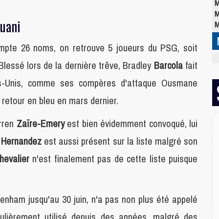
M
M
Muani
M
compte 26 noms, on retrouve 5 joueurs du PSG, soit
E
Blessé lors de la dernière trêve, Bradley
Barcola
fait
P
C
ats-Unis, comme ses compères d'attaque Ousmane
D
r retour en bleu en mars dernier.
M
M
arren
Zaïre-Emery
est bien évidemment convoqué, lui
M
M
s
Hernandez
est aussi présent sur la liste malgré son
M
hevalier
n'est finalement pas de cette liste puisque
M
M
tenham jusqu'au 30 juin, n'a pas non plus été appelé
C
M
ulièrement utilisé depuis des années, malgré des