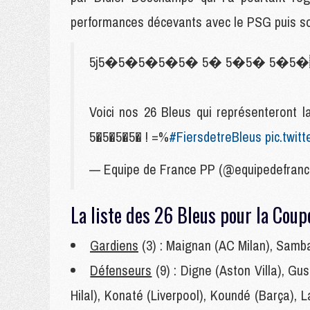
performances décevants avec le PSG puis son
5j5�5�5�5�5� 5� 5�5� 5�5
Voici nos 26 Bleus qui représentero
5�5�5�5� ! =%
#FiersdetreBleus
pic.twi
— Equipe de France PP (@equipedefran
La liste des 26 Bleus pour la Co
Gardiens
(3) : Maignan (AC Milan), Samb
Défenseurs
(9) :
Digne (Aston Villa), Gu
Hilal), Konaté (Liverpool), Koundé (Barça), 