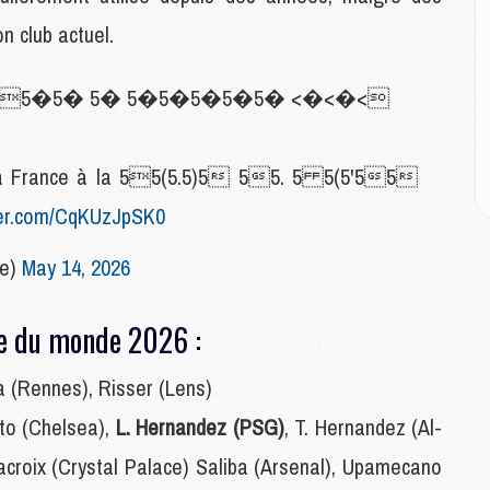
C
M
 club actuel.
M
E
�5�5� 5� 5�5�5�5�5� <�<�<
M
M
nt la France à la 55(5.5)5 55. 5 5(5'55
M
tter.com/CqKUzJpSK0
C
M
ce)
May 14, 2026
M
upe du monde 2026 :
C
M
a (Rennes), Risser (Lens)
M
M
sto (Chelsea),
L. Hernandez (PSG)
, T. Hernandez (Al-
M
Lacroix (Crystal Palace) Saliba (Arsenal), Upamecano