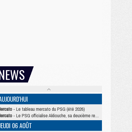
NEWS
AUJOURD'HUI
ercato
- Le tableau mercato du PSG (été 2026)
ercato
- Le PSG officialise Akliouche, sa deuxième recrue de l’été
JEUDI 06 AOÛT