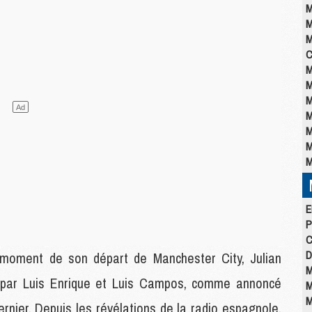
M
M
M
C
M
M
M
M
M
M
M
E
P
C
D
 moment de son départ de Manchester City, Julian
M
s par Luis Enrique et Luis Campos, comme annoncé
M
M
ier. Depuis les révélations de la radio espagnole,