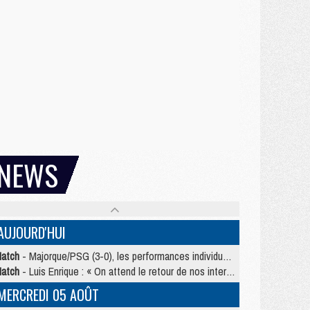
NEWS
AUJOURD'HUI
atch
- Majorque/PSG (3-0), les performances individuelles
atch
- Luis Enrique : « On attend le retour de nos internationaux »
MERCREDI 05 AOÛT