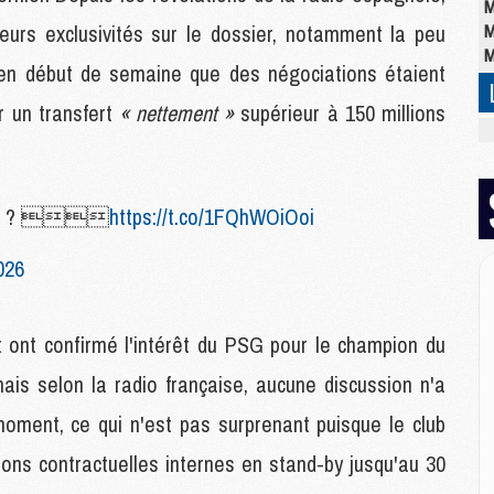
M
leurs exclusivités sur le dossier, notamment la peu
M
M
it en début de semaine que des négociations étaient
r un transfert
« nettement »
supérieur à 150 millions
M
M
C
M
varez ? 
https://t.co/1FQhWOiOoi
C
M
026
M
E
t ont confirmé l'intérêt du PSG pour le champion du
M
is selon la radio française, aucune discussion n'a
M
oment, ce qui n'est pas surprenant puisque le club
M
C
ons contractuelles internes en stand-by jusqu'au 30
M