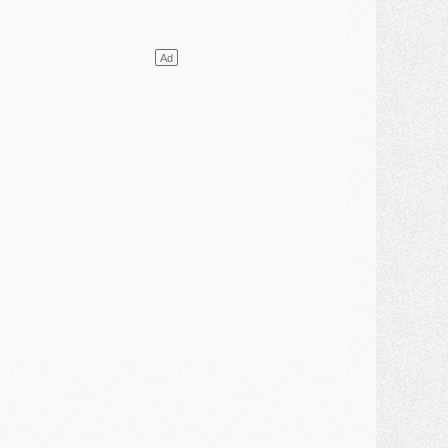
ercato
- Le PSG presserait Ferran Torres de se décider, deux pistes de secours
lub
- Déguisements, shopping, double scouting, Luis Campos dévoile ses méthodes
ercato
- Kroupi retiré du mercato
ercato
- Enfin une avancée dans le transfert d'Akliouche
MERCREDI 29 JUILLET
ercato
- Ferran Torres priorité du PSG, mais ouvert à tout
ercato
- Première offre de Liverpool en approche pour Barcola
ercato
- Le montant du transfert de Kolo Muani se précise, la formule aussi
ercato
- Kolo Muani attendu en Italie, son transfert débloqué
ercato
- Monaco a encore repoussé une offre du PSG pour Akliouche
ercato
- Liverpool presque d'accord avec Barcola, le PSG pas du tout
ercato
- Moment décisif pour le transfert de Kolo Muani
MARDI 28 JUILLET
ercato
- Des intermédiaires ont tenté de relancer Diomande au PSG
lub
- Au moins neuf jeunes conviés à l'entraînement des pros
ercato
- Une partie du communiqué du PSG sur Diomande expliquée
ercato
- Barcola futur plus gros transfert de l'été ?
ormation
- Retour sur la saison des U17 du PSG en 7 chiffres clés
lub
- Le PSG connaît ses premiers matches de septembre