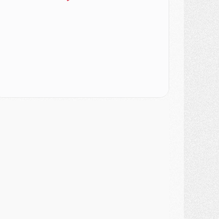
SAMEDI 01 AOÛT
ercato
- L'agent de Mika Godts confirme un accord avec le PSG
lub
- Quels numéros de maillot pour Akliouche et Digne au PSG ?
atch
- Un hommage prévu lors de Brest/PSG
ercato
- Le PSG et le Barça ont rendez-vous pour Ferran Torres
ercato
- Guéla Doué dans les listes du PSG
ercato
- Le transfert de Mika Godts au PSG en bonne voie
VENDREDI 31 JUILLET
atch
- Un diffuseur annoncé pour les deux premiers matchs amicaux du PSG
ercato
- Le transfert d'Akliouche au PSG bouclé, le montant se précise
lub
- Un retour majeur dans le groupe du PSG
lub
- [MAJ] Ndjantou et deux jeunes du PSG annoncés dans un tournoi U21
ercato
- L'étonnante piste Suzuki confirmée et onéreuse
JEUDI 30 JUILLET
élections
- Ancelotti fait le ménage au Brésil mais veut garder Marquinhos
ercato
- Le statu quo du milieu du PSG se précise
lub
- Le PSG plutôt que la FIFA pour Al-Khelaïfi, poussé par l'UEFA ?