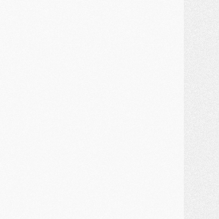
ercato
- Un troisième prêt bouclé par le PSG
LUNDI 27 JUILLET
odcast
- Podcast CulturePSG à 22h : Mercato (Barcola, Diomande, etc)
ercato
- La prolongation de Dembélé au PSG dans la dernière ligne droite
lub
- Le PSG a fait sa reprise avec... 9 joueurs
és. sociaux
- Les Portugais du PSG réunis pendant leurs vacances
ercato
- Le PSG avance sur la piste Suzuki
ercato
- Après Digne, un autre défenseur en approche au PSG ?
lub
- Une petite quinzaine de joueurs attendus pour la reprise de l'entraînement du PSG
DIMANCHE 26 JUILLET
ercato
- Le PSG lâche Diomande et tacle des demandes « totalement disproportionnés »
lub
- [Avant la reprise] Les tauliers de la saison passée
lub
- Barcola refuse de prolonger au PSG
ercato
- Luis Enrique derrière l'intérêt du PSG pour Rodri ?
ercato
- Le transfert de Kolo Muani enfin débloqué ?
ercato
- Le PSG n'est plus en pole pour Diomande, mais pas hors-jeu
SAMEDI 25 JUILLET