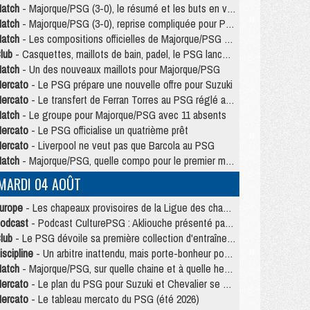
atch
- Majorque/PSG (3-0), le résumé et les buts en video
atch
- Majorque/PSG (3-0), reprise compliquée pour Paris
atch
- Les compositions officielles de Majorque/PSG avec Kvara et de nombreux jeunes
lub
- Casquettes, maillots de bain, padel, le PSG lance sa collection été
atch
- Un des nouveaux maillots pour Majorque/PSG
ercato
- Le PSG prépare une nouvelle offre pour Suzuki
ercato
- Le transfert de Ferran Torres au PSG réglé avant le 12 août ?
atch
- Le groupe pour Majorque/PSG avec 11 absents
ercato
- Le PSG officialise un quatrième prêt
ercato
- Liverpool ne veut pas que Barcola au PSG
atch
- Majorque/PSG, quelle compo pour le premier match de la saison 2026/27 ?
MARDI 04 AOÛT
urope
- Les chapeaux provisoires de la Ligue des champions 2026/27
odcast
- Podcast CulturePSG : Akliouche présenté par un fan de Monaco
lub
- Le PSG dévoile sa première collection d'entraînement pour 2026/2027
iscipline
- Un arbitre inattendu, mais porte-bonheur pour Lens/PSG
atch
- Majorque/PSG, sur quelle chaine et à quelle heure regarder le match ?
ercato
- Le plan du PSG pour Suzuki et Chevalier se précise
ercato
- Le tableau mercato du PSG (été 2026)