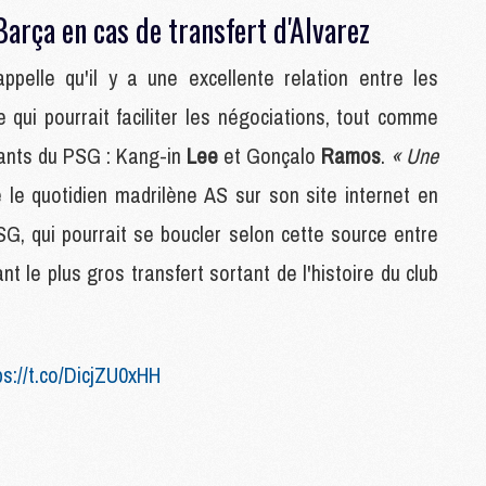
 Barça en cas de transfert d'Alvarez
M
ppelle qu'il y a une excellente relation entre les
P
e qui pourrait faciliter les négociations, tout comme
M
C
açants du PSG : Kang-in
Lee
et Gonçalo
Ramos
.
« Une
R
M
 le quotidien madrilène AS sur son site internet en
M
SG, qui pourrait se boucler selon cette source entre
C
nt le plus gros transfert sortant de l'histoire du club
M
C
C
ps://t.co/DicjZU0xHH
M
M
M