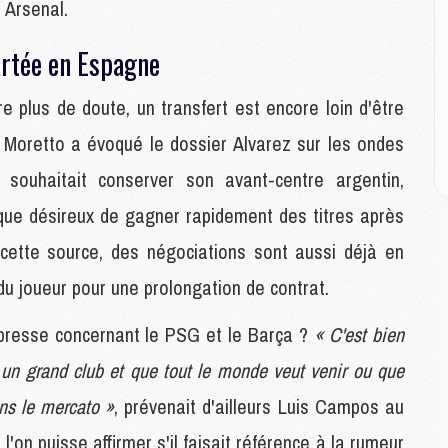
 Arsenal.
M
artée en Espagne
C
M
re plus de doute, un transfert est encore loin d'être
M
M
o Moretto a évoqué le dossier Alvarez sur les ondes
M
souhaitait conserver son avant-centre argentin,
que désireux de gagner rapidement des titres après
M
M
ette source, des négociations sont aussi déjà en
C
du joueur pour une prolongation de contrat.
C
M
a presse concernant le PSG et le Barça ?
« C'est bien
 un grand club et que tout le monde veut venir ou que
S
ns le mercato »
, prévenait d'ailleurs Luis Campos au
M
C
'on puisse affirmer s'il faisait référence à la rumeur