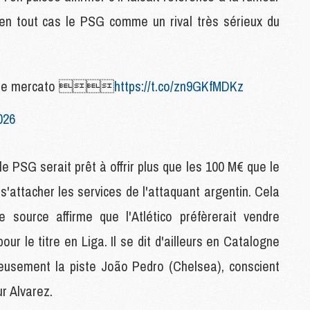
M
C
en tout cas le PSG comme un rival très sérieux du
M
M
pour le mercato 
https://t.co/zn9GKfMDKz
M
M
026
M
M
M
e PSG serait prêt à offrir plus que les 100 M€ que le
M
M
s'attacher les services de l'attaquant argentin. Cela
source affirme que l'Atlético préfèrerait vendre
M
ur le titre en Liga. Il se dit d'ailleurs en Catalogne
C
M
ieusement la piste João Pedro (Chelsea), conscient
M
ur Alvarez.
F
C