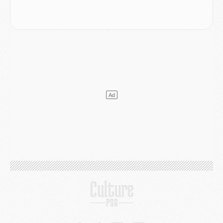
Mercato
- Changement de dernière minute pour Kolo Muani
SAMEDI 01 AOÛT
Mercato
- L'agent de Mika Godts confirme un accord avec le PSG
Club
- Quels numéros de maillot pour Akliouche et Digne au PSG ?
Match
- Un hommage prévu lors de Brest/PSG
Mercato
- Le PSG et le Barça ont rendez-vous pour Ferran Torres
Mercato
- Guéla Doué dans les listes du PSG
Mercato
- Le transfert de Mika Godts au PSG en bonne voie
VENDREDI 31 JUILLET
Match
- Un diffuseur annoncé pour les deux premiers matchs amicaux du PSG
Mercato
- Le transfert d'Akliouche au PSG bouclé, le montant se précise
Club
- Un retour majeur dans le groupe du PSG
Club
- [MAJ] Ndjantou et deux jeunes du PSG annoncés dans un tournoi U21
Mercato
- L'étonnante piste Suzuki confirmée et onéreuse
JEUDI 30 JUILLET
Sélections
- Ancelotti fait le ménage au Brésil mais veut garder Marquinhos
Mercato
- Le statu quo du milieu du PSG se précise