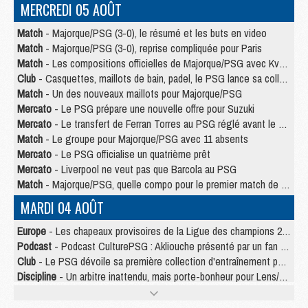
MERCREDI 05 AOÛT
Match
- Majorque/PSG (3-0), le résumé et les buts en video
Match
- Majorque/PSG (3-0), reprise compliquée pour Paris
Match
- Les compositions officielles de Majorque/PSG avec Kvara et de nombreux jeunes
Club
- Casquettes, maillots de bain, padel, le PSG lance sa collection été
Match
- Un des nouveaux maillots pour Majorque/PSG
Mercato
- Le PSG prépare une nouvelle offre pour Suzuki
Mercato
- Le transfert de Ferran Torres au PSG réglé avant le 12 août ?
Match
- Le groupe pour Majorque/PSG avec 11 absents
Mercato
- Le PSG officialise un quatrième prêt
Mercato
- Liverpool ne veut pas que Barcola au PSG
Match
- Majorque/PSG, quelle compo pour le premier match de la saison 2026/27 ?
MARDI 04 AOÛT
Europe
- Les chapeaux provisoires de la Ligue des champions 2026/27
Podcast
- Podcast CulturePSG : Akliouche présenté par un fan de Monaco
Club
- Le PSG dévoile sa première collection d'entraînement pour 2026/2027
Discipline
- Un arbitre inattendu, mais porte-bonheur pour Lens/PSG
Match
- Majorque/PSG, sur quelle chaine et à quelle heure regarder le match ?
Mercato
- Le plan du PSG pour Suzuki et Chevalier se précise