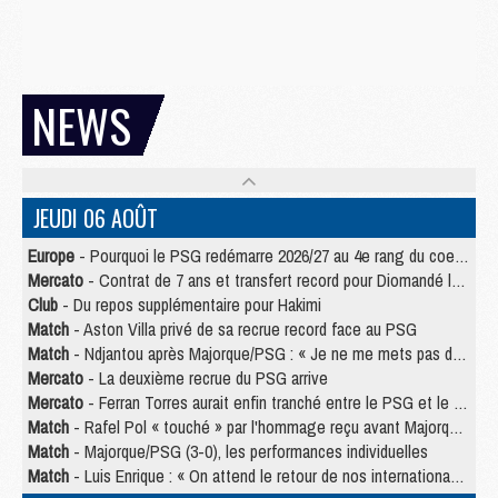
NEWS
JEUDI 06 AOÛT
Europe
- Pourquoi le PSG redémarre 2026/27 au 4e rang du coefficient UEFA
Mercato
- Contrat de 7 ans et transfert record pour Diomandé loin du PSG
Club
- Du repos supplémentaire pour Hakimi
Match
- Aston Villa privé de sa recrue record face au PSG
Match
- Ndjantou après Majorque/PSG : « Je ne me mets pas de plafond »
Mercato
- La deuxième recrue du PSG arrive
Mercato
- Ferran Torres aurait enfin tranché entre le PSG et le Barça
Match
- Rafel Pol « touché » par l'hommage reçu avant Majorque/PSG
Match
- Majorque/PSG (3-0), les performances individuelles
Match
- Luis Enrique : « On attend le retour de nos internationaux »