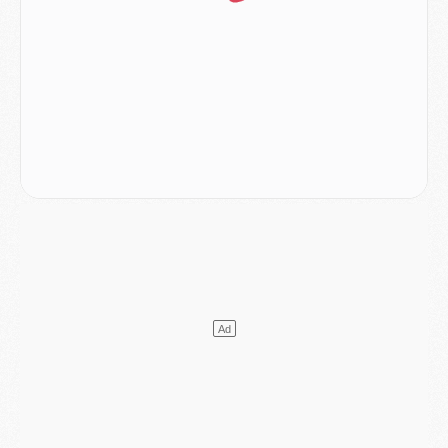
DIMANCHE 02 AOÛT
Mercato
- Le transfert de Kolo Muani à la Juventus est officiel
Mercato
- [MAJ] Le PSG a fait une grosse offre à Parme pour Suzuki
Mercato
- Le PSG a envoyé une première offre pour Mika Godts
Club
- Après Pacho, d'autres retours en vue
Mercato
- Changement de dernière minute pour Kolo Muani
SAMEDI 01 AOÛT
Mercato
- L'agent de Mika Godts confirme un accord avec le PSG
Club
- Quels numéros de maillot pour Akliouche et Digne au PSG ?
Match
- Un hommage prévu lors de Brest/PSG
Mercato
- Le PSG et le Barça ont rendez-vous pour Ferran Torres
Mercato
- Guéla Doué dans les listes du PSG
Mercato
- Le transfert de Mika Godts au PSG en bonne voie
VENDREDI 31 JUILLET
Match
- Un diffuseur annoncé pour les deux premiers matchs amicaux du PSG
Mercato
- Le transfert d'Akliouche au PSG bouclé, le montant se précise
Club
- Un retour majeur dans le groupe du PSG