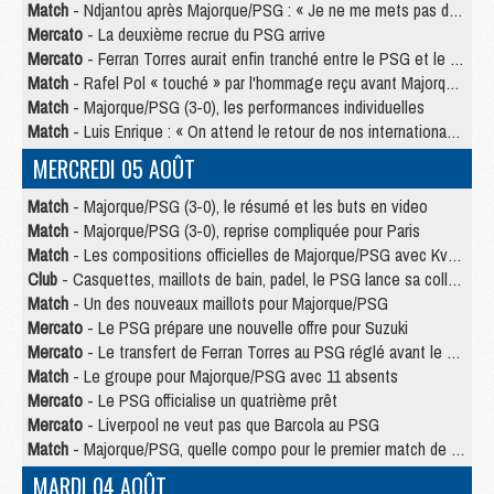
Match
- Ndjantou après Majorque/PSG : « Je ne me mets pas de plafond »
Mercato
- La deuxième recrue du PSG arrive
Mercato
- Ferran Torres aurait enfin tranché entre le PSG et le Barça
Match
- Rafel Pol « touché » par l'hommage reçu avant Majorque/PSG
Match
- Majorque/PSG (3-0), les performances individuelles
Match
- Luis Enrique : « On attend le retour de nos internationaux »
MERCREDI 05 AOÛT
Match
- Majorque/PSG (3-0), le résumé et les buts en video
Match
- Majorque/PSG (3-0), reprise compliquée pour Paris
Match
- Les compositions officielles de Majorque/PSG avec Kvara et de nombreux jeunes
Club
- Casquettes, maillots de bain, padel, le PSG lance sa collection été
Match
- Un des nouveaux maillots pour Majorque/PSG
Mercato
- Le PSG prépare une nouvelle offre pour Suzuki
Mercato
- Le transfert de Ferran Torres au PSG réglé avant le 12 août ?
Match
- Le groupe pour Majorque/PSG avec 11 absents
Mercato
- Le PSG officialise un quatrième prêt
Mercato
- Liverpool ne veut pas que Barcola au PSG
Match
- Majorque/PSG, quelle compo pour le premier match de la saison 2026/27 ?
MARDI 04 AOÛT