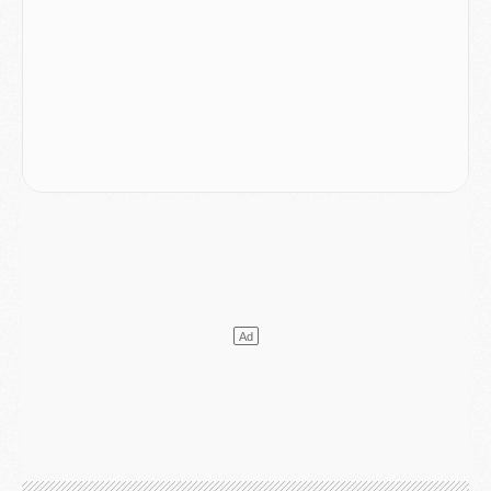
Mercato
- L'Ajax attend bien plus de 45M pour Mika Godts
Club
- Quatre retours importants dans le groupe du PSG, et un plus discret
Mercato
- Ayari file en Ligue 2
Club
- Le PSG s'associe avec un géant de la tech
Mercato
- Vu d'Italie, le transfert de Suzuki au PSG est bien engagé
Mercato
- Ferran Torres ne serait pas à vendre, mais...
Europe
- Gros coup dur pour Aston Villa avant de croiser le PSG
DIMANCHE 02 AOÛT
Mercato
- Le transfert de Kolo Muani à la Juventus est officiel
Mercato
- [MAJ] Le PSG a fait une grosse offre à Parme pour Suzuki
Mercato
- Le PSG a envoyé une première offre pour Mika Godts
Club
- Après Pacho, d'autres retours en vue
Mercato
- Changement de dernière minute pour Kolo Muani
SAMEDI 01 AOÛT
Mercato
- L'agent de Mika Godts confirme un accord avec le PSG
Club
- Quels numéros de maillot pour Akliouche et Digne au PSG ?
Match
- Un hommage prévu lors de Brest/PSG
Mercato
- Le PSG et le Barça ont rendez-vous pour Ferran Torres
Mercato
- Guéla Doué dans les listes du PSG