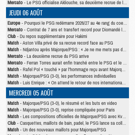
Mercato
- Le PSG officialise Akliouche, sa deuxième recrue de l’été
JEUDI 06 AOÛT
Europe
- Pourquoi le PSG redémarre 2026/27 au 4e rang du coefficient UEFA
Mercato
- Contrat de 7 ans et transfert record pour Diomandé loin du PSG
Club
- Du repos supplémentaire pour Hakimi
Match
- Aston Villa privé de sa recrue record face au PSG
Match
- Ndjantou après Majorque/PSG : « Je ne me mets pas de plafond »
Mercato
- La deuxième recrue du PSG arrive
Mercato
- Ferran Torres aurait enfin tranché entre le PSG et le Barça
Match
- Rafel Pol « touché » par l'hommage reçu avant Majorque/PSG
Match
- Majorque/PSG (3-0), les performances individuelles
Match
- Luis Enrique : « On attend le retour de nos internationaux »
MERCREDI 05 AOÛT
Match
- Majorque/PSG (3-0), le résumé et les buts en video
Match
- Majorque/PSG (3-0), reprise compliquée pour Paris
Match
- Les compositions officielles de Majorque/PSG avec Kvara et de nombreux jeunes
Club
- Casquettes, maillots de bain, padel, le PSG lance sa collection été
Match
- Un des nouveaux maillots pour Majorque/PSG