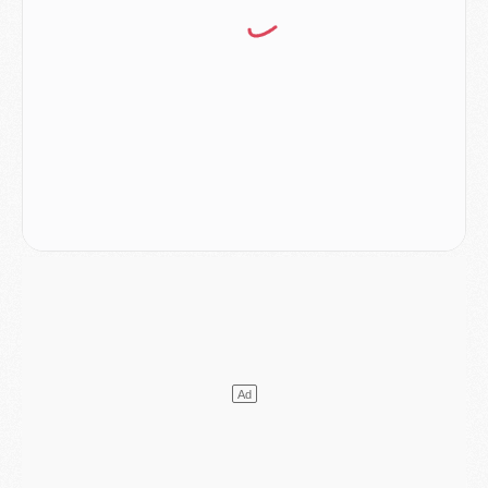
Match
- Le groupe pour Majorque/PSG avec 11 absents
Mercato
- Le PSG officialise un quatrième prêt
Mercato
- Liverpool ne veut pas que Barcola au PSG
Match
- Majorque/PSG, quelle compo pour le premier match de la saison 2026/27 ?
MARDI 04 AOÛT
Europe
- Les chapeaux provisoires de la Ligue des champions 2026/27
Podcast
- Podcast CulturePSG : Akliouche présenté par un fan de Monaco
Club
- Le PSG dévoile sa première collection d'entraînement pour 2026/2027
Discipline
- Un arbitre inattendu, mais porte-bonheur pour Lens/PSG
Match
- Majorque/PSG, sur quelle chaine et à quelle heure regarder le match ?
Mercato
- Le plan du PSG pour Suzuki et Chevalier se précise
Mercato
- L'Ajax refuse la première offre du PSG pour Godts
Mercato
- Le PSG veut accélérer, Ferran Torres temporise
Mercato
- Liverpool encore très loin du compte pour Barcola
LUNDI 03 AOÛT
Match
- Podcast CulturePSG : Mercato (Godts, Suzuki, Akliouche, Barcola, etc)
Mercato
- L'Ajax attend bien plus de 45M pour Mika Godts
Club
- Quatre retours importants dans le groupe du PSG, et un plus discret