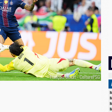
M
M
M
M