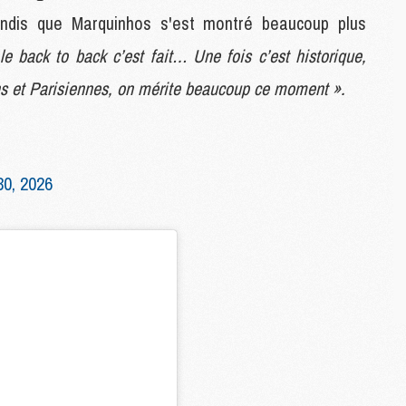
M
andis que Marquinhos s'est montré beaucoup plus
 back to back c’est fait… Une fois c’est historique,
M
iens et Parisiennes, on mérite beaucoup ce moment ».
M
C
C
M
30, 2026
S
M
C
M
C
M
M
M