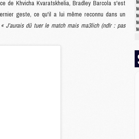
M
ace de Khvicha Kvaratskhelia, Bradley Barcola s'est
M
dernier geste, ce qu'il a lui même reconnu dans un
M
M
:
« J’aurais dû tuer le match mais ma3lich (ndlr : pas
M
M
E
P
C
D
M
M
M
M
M
M