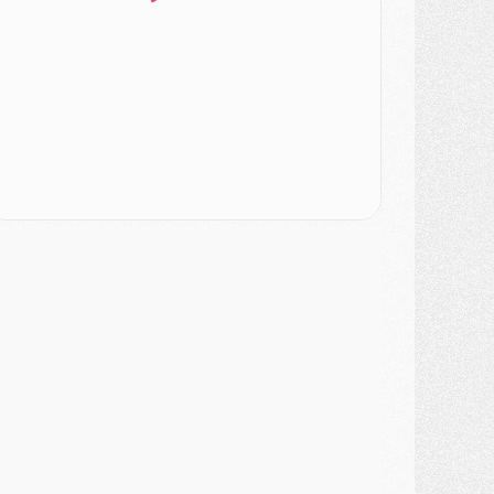
ercato
- L'Ajax attend bien plus de 45M pour Mika Godts
lub
- Quatre retours importants dans le groupe du PSG, et un plus discret
ercato
- Ayari file en Ligue 2
lub
- Le PSG s'associe avec un géant de la tech
ercato
- Vu d'Italie, le transfert de Suzuki au PSG est bien engagé
ercato
- Ferran Torres ne serait pas à vendre, mais...
urope
- Gros coup dur pour Aston Villa avant de croiser le PSG
DIMANCHE 02 AOÛT
ercato
- Le transfert de Kolo Muani à la Juventus est officiel
ercato
- [MAJ] Le PSG a fait une grosse offre à Parme pour Suzuki
ercato
- Le PSG a envoyé une première offre pour Mika Godts
lub
- Après Pacho, d'autres retours en vue
ercato
- Changement de dernière minute pour Kolo Muani
SAMEDI 01 AOÛT
ercato
- L'agent de Mika Godts confirme un accord avec le PSG
lub
- Quels numéros de maillot pour Akliouche et Digne au PSG ?
atch
- Un hommage prévu lors de Brest/PSG
ercato
- Le PSG et le Barça ont rendez-vous pour Ferran Torres
ercato
- Guéla Doué dans les listes du PSG