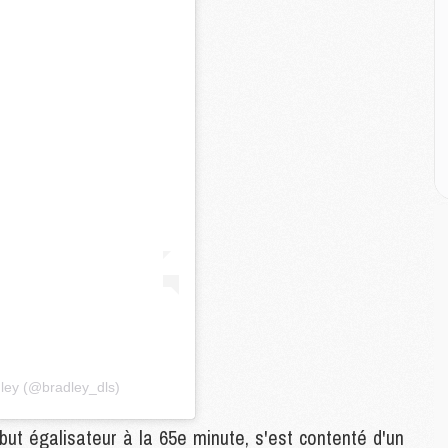
M
C
M
C
M
M
E
M
M
M
C
M
M
C
dley (@bradley_dls)
M
M
t égalisateur à la 65e minute, s'est contenté d'un
M