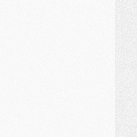
ercato
- Première offre de Liverpool en approche pour Barcola
ercato
- Le montant du transfert de Kolo Muani se précise, la formule aussi
ercato
- Kolo Muani attendu en Italie, son transfert débloqué
ercato
- Monaco a encore repoussé une offre du PSG pour Akliouche
ercato
- Liverpool presque d'accord avec Barcola, le PSG pas du tout
ercato
- Moment décisif pour le transfert de Kolo Muani
MARDI 28 JUILLET
ercato
- Des intermédiaires ont tenté de relancer Diomande au PSG
lub
- Au moins neuf jeunes conviés à l'entraînement des pros
ercato
- Une partie du communiqué du PSG sur Diomande expliquée
ercato
- Barcola futur plus gros transfert de l'été ?
ormation
- Retour sur la saison des U17 du PSG en 7 chiffres clés
lub
- Le PSG connaît ses premiers matches de septembre
ercato
- Un troisième prêt bouclé par le PSG
LUNDI 27 JUILLET
odcast
- Podcast CulturePSG à 22h : Mercato (Barcola, Diomande, etc)
ercato
- La prolongation de Dembélé au PSG dans la dernière ligne droite
lub
- Le PSG a fait sa reprise avec... 9 joueurs