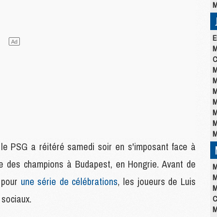
M
E
M
C
M
M
M
M
M
M
M
 le PSG a réitéré samedi soir en s'imposant face à
igue des champions à Budapest, en Hongrie. Avant de
M
M
e pour
une série de célébrations
, les joueurs de Luis
M
 sociaux.
C
M