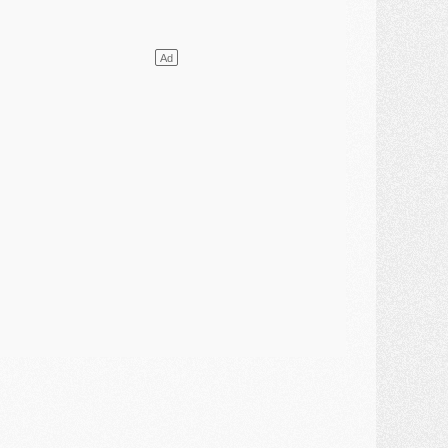
ercato
- Le transfert de Mika Godts au PSG en bonne voie
VENDREDI 31 JUILLET
atch
- Un diffuseur annoncé pour les deux premiers matchs amicaux du PSG
ercato
- Le transfert d'Akliouche au PSG bouclé, le montant se précise
lub
- Un retour majeur dans le groupe du PSG
lub
- [MAJ] Ndjantou et deux jeunes du PSG annoncés dans un tournoi U21
ercato
- L'étonnante piste Suzuki confirmée et onéreuse
JEUDI 30 JUILLET
élections
- Ancelotti fait le ménage au Brésil mais veut garder Marquinhos
ercato
- Le statu quo du milieu du PSG se précise
lub
- Le PSG plutôt que la FIFA pour Al-Khelaïfi, poussé par l'UEFA ?
ercato
- Le PSG presserait Ferran Torres de se décider, deux pistes de secours
lub
- Déguisements, shopping, double scouting, Luis Campos dévoile ses méthodes
ercato
- Kroupi retiré du mercato
ercato
- Enfin une avancée dans le transfert d'Akliouche
MERCREDI 29 JUILLET
ercato
- Ferran Torres priorité du PSG, mais ouvert à tout