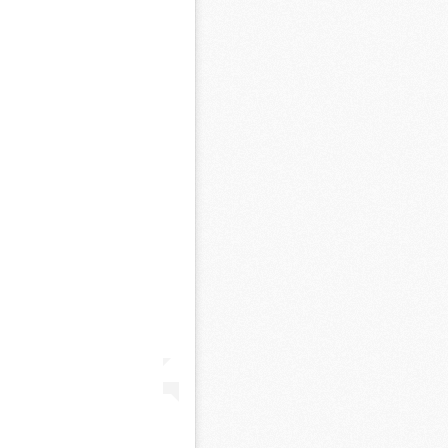
M
M
M
M
M
M
M
C
M
M
F
C
M
P
M
C