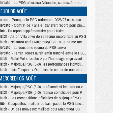
ercato
- Le PSG officialise Akliouche, sa deuxième recrue de l’été
JEUDI 06 AOÛT
urope
- Pourquoi le PSG redémarre 2026/27 au 4e rang du coefficient UEFA
ercato
- Contrat de 7 ans et transfert record pour Diomandé loin du PSG
lub
- Du repos supplémentaire pour Hakimi
atch
- Aston Villa privé de sa recrue record face au PSG
atch
- Ndjantou après Majorque/PSG : « Je ne me mets pas de plafond »
ercato
- La deuxième recrue du PSG arrive
ercato
- Ferran Torres aurait enfin tranché entre le PSG et le Barça
atch
- Rafel Pol « touché » par l'hommage reçu avant Majorque/PSG
atch
- Majorque/PSG (3-0), les performances individuelles
atch
- Luis Enrique : « On attend le retour de nos internationaux »
MERCREDI 05 AOÛT
atch
- Majorque/PSG (3-0), le résumé et les buts en video
atch
- Majorque/PSG (3-0), reprise compliquée pour Paris
atch
- Les compositions officielles de Majorque/PSG avec Kvara et de nombreux jeunes
lub
- Casquettes, maillots de bain, padel, le PSG lance sa collection été
atch
- Un des nouveaux maillots pour Majorque/PSG