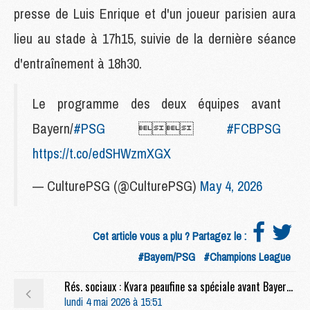
presse de Luis Enrique et d'un joueur parisien aura
lieu au stade à 17h15, suivie de la dernière séance
d'entraînement à 18h30.
Le programme des deux équipes avant
Bayern/
#PSG

#FCBPSG
https://t.co/edSHWzmXGX
— CulturePSG (@CulturePSG)
May 4, 2026
Cet article vous a plu ? Partagez le :
#Bayern/PSG
#Champions League
Rés. sociaux : Kvara peaufine sa spéciale avant Bayern/PSG
lundi 4 mai 2026 à 15:51