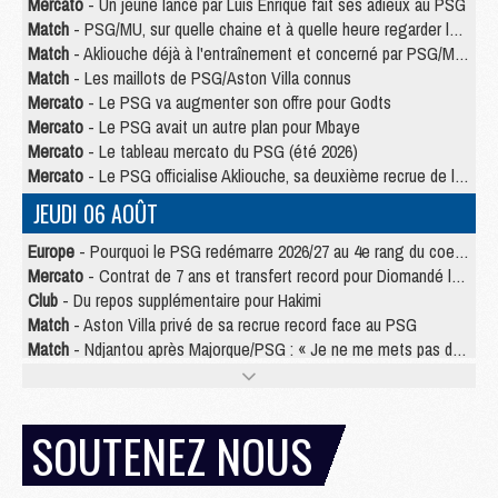
Mercato
- Un jeune lancé par Luis Enrique fait ses adieux au PSG
Match
- PSG/MU, sur quelle chaine et à quelle heure regarder le match ?
Match
- Akliouche déjà à l'entraînement et concerné par PSG/MU ?
Match
- Les maillots de PSG/Aston Villa connus
Mercato
- Le PSG va augmenter son offre pour Godts
Mercato
- Le PSG avait un autre plan pour Mbaye
Mercato
- Le tableau mercato du PSG (été 2026)
Mercato
- Le PSG officialise Akliouche, sa deuxième recrue de l’été
JEUDI 06 AOÛT
Europe
- Pourquoi le PSG redémarre 2026/27 au 4e rang du coefficient UEFA
Mercato
- Contrat de 7 ans et transfert record pour Diomandé loin du PSG
Club
- Du repos supplémentaire pour Hakimi
Match
- Aston Villa privé de sa recrue record face au PSG
Match
- Ndjantou après Majorque/PSG : « Je ne me mets pas de plafond »
Mercato
- La deuxième recrue du PSG arrive
Mercato
- Ferran Torres aurait enfin tranché entre le PSG et le Barça
Match
- Rafel Pol « touché » par l'hommage reçu avant Majorque/PSG
SOUTENEZ NOUS
Match
- Majorque/PSG (3-0), les performances individuelles
Match
- Luis Enrique : « On attend le retour de nos internationaux »