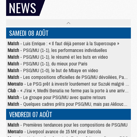
NEWS
SAMEDI 08 AOÛT
Match
- Luis Enrique : « Il faut déjà penser à la Supercoupe »
Match
- PSG/MU (1-1), les performances individuelles
Match
- PSG/MU (1-1), le résumé et les buts en video
Match
- PSG/MU (1-1), du mieux pour Paris
Match
- PSG/MU (1-0), le but de Mbaye en video
Match
- Les compositions officielles de PSG/MU dévoilées, Pacho titulaire
Mercato
- Le PSG prêt à investir lourdement sur Suzuki malgré Safonov et Chevalier
Club
- « J’irai », Medhi Benatia ne ferme pas la porte à une arrivée au PSG
Match
- Le groupe pour PSG/MU avec quatre retours
Match
- Quelques cadres prêts pour PSG/MU, mais pas Akliouche ?
VENDREDI 07 AOÛT
Match
- Premières tendances pour les compositions de PSG/MU
Mercato
- Liverpool avance de 15 M€ pour Barcola