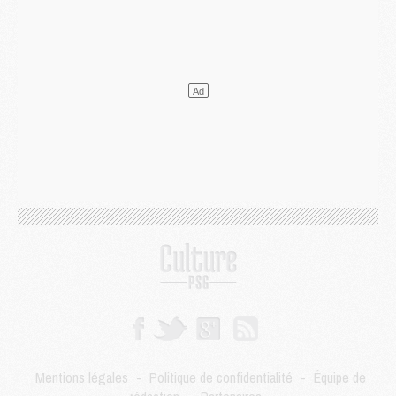
Mercato
- L'Ajax refuse la première offre du PSG pour Godts
Mercato
- Le PSG veut accélérer, Ferran Torres temporise
Mercato
- Liverpool encore très loin du compte pour Barcola
LUNDI 03 AOÛT
Match
- Podcast CulturePSG : Mercato (Godts, Suzuki, Akliouche, Barcola, etc)
Mercato
- L'Ajax attend bien plus de 45M pour Mika Godts
Club
- Quatre retours importants dans le groupe du PSG, et un plus discret
Mercato
- Ayari file en Ligue 2
Club
- Le PSG s'associe avec un géant de la tech
Mercato
- Vu d'Italie, le transfert de Suzuki au PSG est bien engagé
Mercato
- Ferran Torres ne serait pas à vendre, mais...
Europe
- Gros coup dur pour Aston Villa avant de croiser le PSG
DIMANCHE 02 AOÛT
Mercato
- Le transfert de Kolo Muani à la Juventus est officiel
Mercato
- [MAJ] Le PSG a fait une grosse offre à Parme pour Suzuki
Mercato
- Le PSG a envoyé une première offre pour Mika Godts
Club
- Après Pacho, d'autres retours en vue
Mentions légales
-
Politique de confidentialité
-
Équipe de
Mercato
- Changement de dernière minute pour Kolo Muani