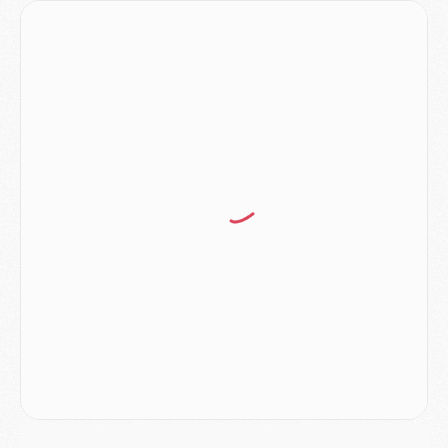
MERCREDI 05 AOÛT
Match
- Majorque/PSG (3-0), le résumé et les buts en video
Match
- Majorque/PSG (3-0), reprise compliquée pour Paris
Match
- Les compositions officielles de Majorque/PSG avec Kvara et de nombreux jeunes
Club
- Casquettes, maillots de bain, padel, le PSG lance sa collection été
Match
- Un des nouveaux maillots pour Majorque/PSG
Mercato
- Le PSG prépare une nouvelle offre pour Suzuki
Mercato
- Le transfert de Ferran Torres au PSG réglé avant le 12 août ?
Match
- Le groupe pour Majorque/PSG avec 11 absents
Mercato
- Le PSG officialise un quatrième prêt
Mercato
- Liverpool ne veut pas que Barcola au PSG
Match
- Majorque/PSG, quelle compo pour le premier match de la saison 2026/27 ?
MARDI 04 AOÛT
Europe
- Les chapeaux provisoires de la Ligue des champions 2026/27
Podcast
- Podcast CulturePSG : Akliouche présenté par un fan de Monaco
Club
- Le PSG dévoile sa première collection d'entraînement pour 2026/2027
Discipline
- Un arbitre inattendu, mais porte-bonheur pour Lens/PSG
Match
- Majorque/PSG, sur quelle chaine et à quelle heure regarder le match ?
Mercato
- Le plan du PSG pour Suzuki et Chevalier se précise