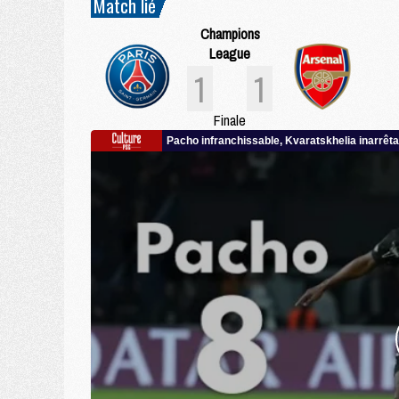
Match lié
Champions
League
1
1
Finale