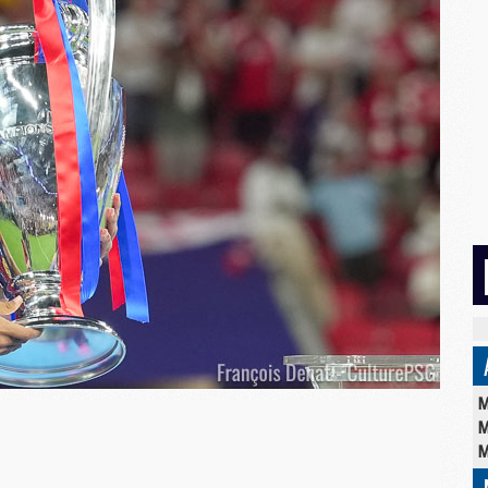
M
M
M