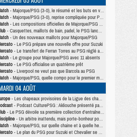
MERCREDI 05 AOÛT
atch
- Majorque/PSG (3-0), le résumé et les buts en video
atch
- Majorque/PSG (3-0), reprise compliquée pour Paris
atch
- Les compositions officielles de Majorque/PSG avec Kvara et de nombreux jeunes
lub
- Casquettes, maillots de bain, padel, le PSG lance sa collection été
atch
- Un des nouveaux maillots pour Majorque/PSG
ercato
- Le PSG prépare une nouvelle offre pour Suzuki
ercato
- Le transfert de Ferran Torres au PSG réglé avant le 12 août ?
atch
- Le groupe pour Majorque/PSG avec 11 absents
ercato
- Le PSG officialise un quatrième prêt
ercato
- Liverpool ne veut pas que Barcola au PSG
atch
- Majorque/PSG, quelle compo pour le premier match de la saison 2026/27 ?
MARDI 04 AOÛT
urope
- Les chapeaux provisoires de la Ligue des champions 2026/27
odcast
- Podcast CulturePSG : Akliouche présenté par un fan de Monaco
lub
- Le PSG dévoile sa première collection d'entraînement pour 2026/2027
iscipline
- Un arbitre inattendu, mais porte-bonheur pour Lens/PSG
atch
- Majorque/PSG, sur quelle chaine et à quelle heure regarder le match ?
ercato
- Le plan du PSG pour Suzuki et Chevalier se précise