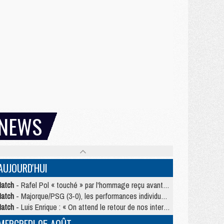
NEWS
AUJOURD'HUI
atch
- Rafel Pol « touché » par l'hommage reçu avant Majorque/PSG
atch
- Majorque/PSG (3-0), les performances individuelles
atch
- Luis Enrique : « On attend le retour de nos internationaux »