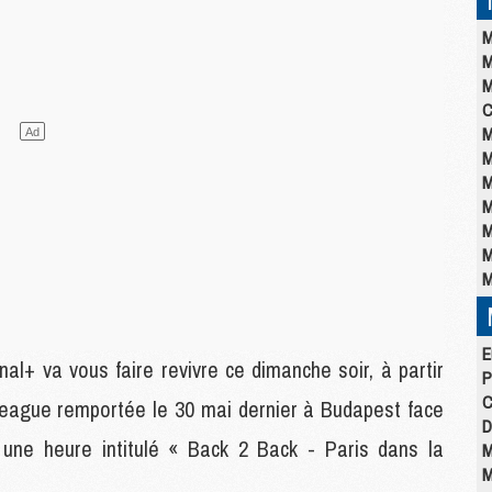
M
M
M
C
M
M
M
M
M
M
M
E
+ va vous faire revivre ce dimanche soir, à partir
P
C
League remportée le 30 mai dernier à Budapest face
D
une heure intitulé « Back 2 Back - Paris dans la
M
M