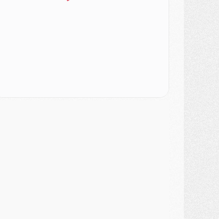
ercato
- Changement de dernière minute pour Kolo Muani
SAMEDI 01 AOÛT
ercato
- L'agent de Mika Godts confirme un accord avec le PSG
lub
- Quels numéros de maillot pour Akliouche et Digne au PSG ?
atch
- Un hommage prévu lors de Brest/PSG
ercato
- Le PSG et le Barça ont rendez-vous pour Ferran Torres
ercato
- Guéla Doué dans les listes du PSG
ercato
- Le transfert de Mika Godts au PSG en bonne voie
VENDREDI 31 JUILLET
atch
- Un diffuseur annoncé pour les deux premiers matchs amicaux du PSG
ercato
- Le transfert d'Akliouche au PSG bouclé, le montant se précise
lub
- Un retour majeur dans le groupe du PSG
lub
- [MAJ] Ndjantou et deux jeunes du PSG annoncés dans un tournoi U21
ercato
- L'étonnante piste Suzuki confirmée et onéreuse
JEUDI 30 JUILLET
élections
- Ancelotti fait le ménage au Brésil mais veut garder Marquinhos
ercato
- Le statu quo du milieu du PSG se précise