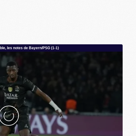
C
M
P
M
C
R
M
M
C
M
C
C
M
M
M