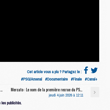
C
M
C
M
M
M
M
M
M
M
M
M
Cet article vous a plu ? Partagez le :
#PSG/Arsenal
#Documentaire
#Finale
#Canal+
M
Club : Le PSG met en vente plusieurs maillots signés et encadrés
Mercato : Le nom de la première recrue du PSG a fuité
C
jeudi 4 juin 2026 à 12:11
M
les publicités.
M
F