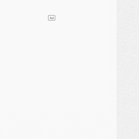
lub
- Le PSG plutôt que la FIFA pour Al-Khelaïfi, poussé par l'UEFA ?
ercato
- Le PSG presserait Ferran Torres de se décider, deux pistes de secours
lub
- Déguisements, shopping, double scouting, Luis Campos dévoile ses méthodes
ercato
- Kroupi retiré du mercato
ercato
- Enfin une avancée dans le transfert d'Akliouche
MERCREDI 29 JUILLET
ercato
- Ferran Torres priorité du PSG, mais ouvert à tout
ercato
- Première offre de Liverpool en approche pour Barcola
ercato
- Le montant du transfert de Kolo Muani se précise, la formule aussi
ercato
- Kolo Muani attendu en Italie, son transfert débloqué
ercato
- Monaco a encore repoussé une offre du PSG pour Akliouche
ercato
- Liverpool presque d'accord avec Barcola, le PSG pas du tout
ercato
- Moment décisif pour le transfert de Kolo Muani
MARDI 28 JUILLET
ercato
- Des intermédiaires ont tenté de relancer Diomande au PSG
lub
- Au moins neuf jeunes conviés à l'entraînement des pros
ercato
- Une partie du communiqué du PSG sur Diomande expliquée
ercato
- Barcola futur plus gros transfert de l'été ?
ormation
- Retour sur la saison des U17 du PSG en 7 chiffres clés