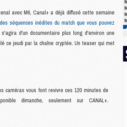
M
M
senal avec M6, Canal+ a déjà diffusé cette semaine
M
M
des séquences inédites du match que vous pouvez
l s'agira d'un documentaire plus long d'environ une
M
lé ce jeudi par la chaîne cryptée. Un teaser qui met
M
C
M
C
M
M
E
os caméras vous font revivre ces 120 minutes de
ponible dimanche, seulement sur CANAL+.
M
M
M
C