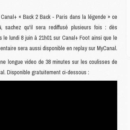
M
 Canal+ « Back 2 Back - Paris dans la légende » ce
M
, sachez qu'il sera rediffusé plusieurs fois : dès
C
M
 le lundi 8 juin à 21h01 sur Canal+ Foot ainsi que le
M
M
entaire sera aussi disponible en replay sur MyCanal.
M
ne longue video de 38 minutes sur les coulisses de
l. Disponible gratuitement ci-dessous :
M
M
C
C
M
S
M