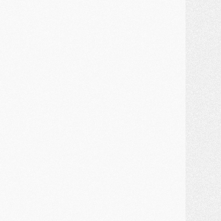
lub
- Le PSG connaît ses premiers matches de septembre
ercato
- Un troisième prêt bouclé par le PSG
LUNDI 27 JUILLET
odcast
- Podcast CulturePSG à 22h : Mercato (Barcola, Diomande, etc)
ercato
- La prolongation de Dembélé au PSG dans la dernière ligne droite
lub
- Le PSG a fait sa reprise avec... 9 joueurs
és. sociaux
- Les Portugais du PSG réunis pendant leurs vacances
ercato
- Le PSG avance sur la piste Suzuki
ercato
- Après Digne, un autre défenseur en approche au PSG ?
lub
- Une petite quinzaine de joueurs attendus pour la reprise de l'entraînement du PSG
DIMANCHE 26 JUILLET
ercato
- Le PSG lâche Diomande et tacle des demandes « totalement disproportionnés »
lub
- [Avant la reprise] Les tauliers de la saison passée
lub
- Barcola refuse de prolonger au PSG
ercato
- Luis Enrique derrière l'intérêt du PSG pour Rodri ?
ercato
- Le transfert de Kolo Muani enfin débloqué ?
ercato
- Le PSG n'est plus en pole pour Diomande, mais pas hors-jeu