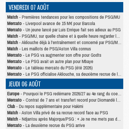
VENDREDI 07 AOÛT
Match
- Premières tendances pour les compositions de PSG/MU
Mercato
- Liverpool avance de 15 M€ pour Barcola
Mercato
- Un jeune lancé par Luis Enrique fait ses adieux au PSG
Match
- PSG/MU, sur quelle chaine et à quelle heure regarder le match ?
Match
- Akliouche déjà à l'entraînement et concerné par PSG/MU ?
Match
- Les maillots de PSG/Aston Villa connus
Mercato
- Le PSG va augmenter son offre pour Godts
Mercato
- Le PSG avait un autre plan pour Mbaye
Mercato
- Le tableau mercato du PSG (été 2026)
Mercato
- Le PSG officialise Akliouche, sa deuxième recrue de l’été
JEUDI 06 AOÛT
Europe
- Pourquoi le PSG redémarre 2026/27 au 4e rang du coefficient UEFA
Mercato
- Contrat de 7 ans et transfert record pour Diomandé loin du PSG
Club
- Du repos supplémentaire pour Hakimi
Match
- Aston Villa privé de sa recrue record face au PSG
Match
- Ndjantou après Majorque/PSG : « Je ne me mets pas de plafond »
Mercato
- La deuxième recrue du PSG arrive