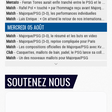
Mercato
- Ferran Torres aurait enfin tranché entre le PSG et le Barça
Match
- Rafel Pol « touché » par l'hommage reçu avant Majorque/PSG
Match
- Majorque/PSG (3-0), les performances individuelles
Match
- Luis Enrique : « On attend le retour de nos internationaux »
MERCREDI 05 AOÛT
Match
- Majorque/PSG (3-0), le résumé et les buts en video
Match
- Majorque/PSG (3-0), reprise compliquée pour Paris
Match
- Les compositions officielles de Majorque/PSG avec Kvara et de nombreux jeunes
Club
- Casquettes, maillots de bain, padel, le PSG lance sa collection été
Match
- Un des nouveaux maillots pour Majorque/PSG
Mercato
- Le PSG prépare une nouvelle offre pour Suzuki
Mercato
- Le transfert de Ferran Torres au PSG réglé avant le 12 août ?
Match
- Le groupe pour Majorque/PSG avec 11 absents
SOUTENEZ NOUS
Mercato
- Le PSG officialise un quatrième prêt
Mercato
- Liverpool ne veut pas que Barcola au PSG
Match
- Majorque/PSG, quelle compo pour le premier match de la saison 2026/27 ?
MARDI 04 AOÛT
Europe
- Les chapeaux provisoires de la Ligue des champions 2026/27