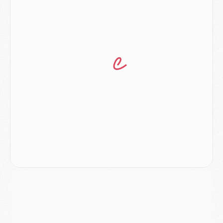
Podcast
- Podcast CulturePSG : Akliouche présenté par un fan de Monaco
Club
- Le PSG dévoile sa première collection d'entraînement pour 2026/2027
Discipline
- Un arbitre inattendu, mais porte-bonheur pour Lens/PSG
Match
- Majorque/PSG, sur quelle chaine et à quelle heure regarder le match ?
Mercato
- Le plan du PSG pour Suzuki et Chevalier se précise
Mercato
- L'Ajax refuse la première offre du PSG pour Godts
Mercato
- Le PSG veut accélérer, Ferran Torres temporise
Mercato
- Liverpool encore très loin du compte pour Barcola
LUNDI 03 AOÛT
Match
- Podcast CulturePSG : Mercato (Godts, Suzuki, Akliouche, Barcola, etc)
Mercato
- L'Ajax attend bien plus de 45M pour Mika Godts
Club
- Quatre retours importants dans le groupe du PSG, et un plus discret
Mercato
- Ayari file en Ligue 2
Club
- Le PSG s'associe avec un géant de la tech
Mercato
- Vu d'Italie, le transfert de Suzuki au PSG est bien engagé
Mercato
- Ferran Torres ne serait pas à vendre, mais...
Europe
- Gros coup dur pour Aston Villa avant de croiser le PSG
DIMANCHE 02 AOÛT