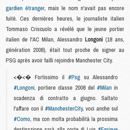
gardien étranger
, mais le nom n'avait pas encore
fuité. Ces dernières heures, le journaliste italien
Tommaso Criscuolo a révélé que le jeune portier
italien de l'AC Milan, Alessandro
Longoni
(18 ans,
génération 2008), était tout proche de signer au
PSG après avoir failli rejoindre Manchester City.
<�<� Fortissimo il
#Psg
su Alessandro
#Longoni
, portiere classe 2008 del
#Milan
in
scadenza di contratto a giugno. Saltato
l'affare con il
#ManchesterCity
, voci anche sul
#Como
, ma con molta probabilità la prossima
destinazione sarà alla corte di Luis
#Enrique