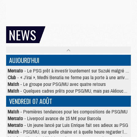
NEWS
AUJOURD'HUI
Mercato
- Le PSG prêt à investir lourdement sur Suzuki malgré Safonov et Chevalier
Club
- « J’irai », Medhi Benatia ne ferme pas la porte à une arrivée au PSG
Match
- Le groupe pour PSG/MU avec quatre retours
Match
- Quelques cadres prêts pour PSG/MU, mais pas Akliouche ?
VENDREDI 07 AOÛT
Match
- Premières tendances pour les compositions de PSG/MU
Mercato
- Liverpool avance de 15 M€ pour Barcola
Mercato
- Un jeune lancé par Luis Enrique fait ses adieux au PSG
Match
- PSG/MU, sur quelle chaine et à quelle heure regarder le match ?