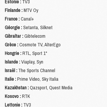
Estonie :
TV3
Finlande :
MTV Oy
France :
Canal+
Géorgie :
Setanta, Silknet
Gibraltar :
Gibtelecom
Grèce :
Cosmote TV, AlterEgo
Hongrie :
RTL, Sport 1*
Islande :
Viaplay, Syn
Israël :
The Sports Channel
Italie :
Prime Video, Sky Italia
Kazakhstan :
Qazsport, Quest Media
Kosovo :
RTK
Lettonie :
TV3