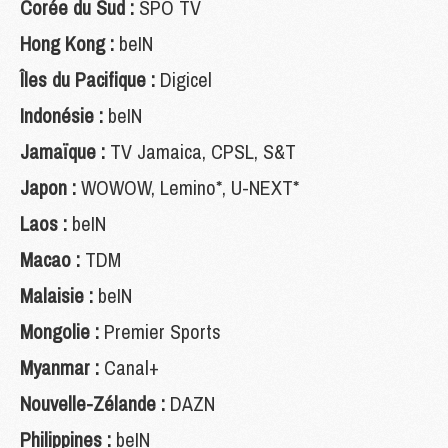
Corée du Sud :
SPO TV
Hong Kong :
beIN
Îles du Pacifique :
Digicel
Indonésie :
beIN
Jamaïque :
TV Jamaica, CPSL, S&T
Japon :
WOWOW, Lemino*, U-NEXT*
Laos :
beIN
Macao :
TDM
Malaisie :
beIN
Mongolie :
Premier Sports
Myanmar :
Canal+
Nouvelle-Zélande :
DAZN
Philippines :
beIN