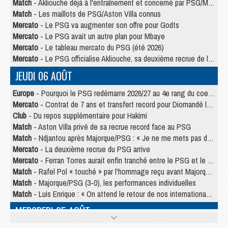
Match
- Akliouche déjà à l'entraînement et concerné par PSG/MU ?
Match
- Les maillots de PSG/Aston Villa connus
Mercato
- Le PSG va augmenter son offre pour Godts
Mercato
- Le PSG avait un autre plan pour Mbaye
Mercato
- Le tableau mercato du PSG (été 2026)
Mercato
- Le PSG officialise Akliouche, sa deuxième recrue de l’été
JEUDI 06 AOÛT
Europe
- Pourquoi le PSG redémarre 2026/27 au 4e rang du coefficient UEFA
Mercato
- Contrat de 7 ans et transfert record pour Diomandé loin du PSG
Club
- Du repos supplémentaire pour Hakimi
Match
- Aston Villa privé de sa recrue record face au PSG
Match
- Ndjantou après Majorque/PSG : « Je ne me mets pas de plafond »
Mercato
- La deuxième recrue du PSG arrive
Mercato
- Ferran Torres aurait enfin tranché entre le PSG et le Barça
Match
- Rafel Pol « touché » par l'hommage reçu avant Majorque/PSG
Match
- Majorque/PSG (3-0), les performances individuelles
Match
- Luis Enrique : « On attend le retour de nos internationaux »
MERCREDI 05 AOÛT