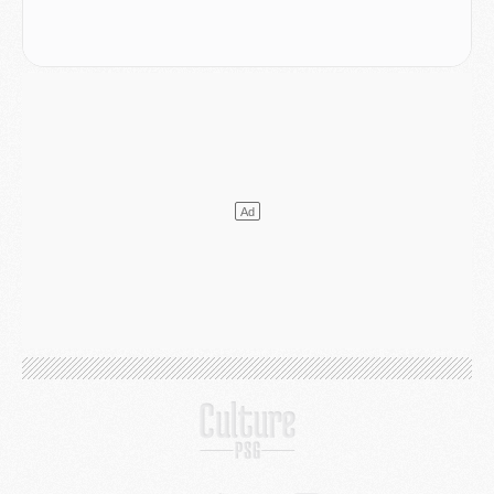
Mercato
- Liverpool encore très loin du compte pour Barcola
LUNDI 03 AOÛT
Match
- Podcast CulturePSG : Mercato (Godts, Suzuki, Akliouche, Barcola, etc)
Mercato
- L'Ajax attend bien plus de 45M pour Mika Godts
Club
- Quatre retours importants dans le groupe du PSG, et un plus discret
Mercato
- Ayari file en Ligue 2
Club
- Le PSG s'associe avec un géant de la tech
Mercato
- Vu d'Italie, le transfert de Suzuki au PSG est bien engagé
Mercato
- Ferran Torres ne serait pas à vendre, mais...
Europe
- Gros coup dur pour Aston Villa avant de croiser le PSG
DIMANCHE 02 AOÛT
Mercato
- Le transfert de Kolo Muani à la Juventus est officiel
Mercato
- [MAJ] Le PSG a fait une grosse offre à Parme pour Suzuki
Mercato
- Le PSG a envoyé une première offre pour Mika Godts
Club
- Après Pacho, d'autres retours en vue
Mercato
- Changement de dernière minute pour Kolo Muani
SAMEDI 01 AOÛT