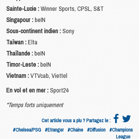
Sainte-Lucie :
Winner Sports, CPSL, S&T
Singapour :
beIN
Sous-continent indien :
Sony
Taïwan :
Elta
Thaïlande :
beIN
Timor-Leste :
beIN
Vietnam :
VTVcab, Viettel
En vol et en mer :
Sport24
*Temps forts uniquement
Cet article vous a plu ? Partagez le :
#Chelsea/PSG
#Etranger
#Chaine
#Diffusion
#Champions
League