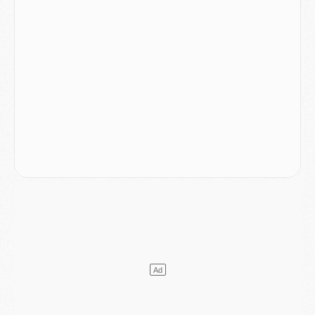
Mercato
- Vu d'Italie, le transfert de Suzuki au PSG est bien engagé
Mercato
- Ferran Torres ne serait pas à vendre, mais...
Europe
- Gros coup dur pour Aston Villa avant de croiser le PSG
DIMANCHE 02 AOÛT
Mercato
- Le transfert de Kolo Muani à la Juventus est officiel
Mercato
- [MAJ] Le PSG a fait une grosse offre à Parme pour Suzuki
Mercato
- Le PSG a envoyé une première offre pour Mika Godts
Club
- Après Pacho, d'autres retours en vue
Mercato
- Changement de dernière minute pour Kolo Muani
SAMEDI 01 AOÛT
Mercato
- L'agent de Mika Godts confirme un accord avec le PSG
Club
- Quels numéros de maillot pour Akliouche et Digne au PSG ?
Match
- Un hommage prévu lors de Brest/PSG
Mercato
- Le PSG et le Barça ont rendez-vous pour Ferran Torres
Mercato
- Guéla Doué dans les listes du PSG
Mercato
- Le transfert de Mika Godts au PSG en bonne voie
VENDREDI 31 JUILLET