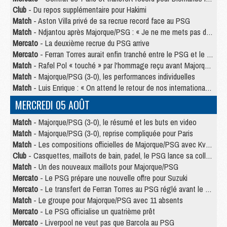
Club
- Du repos supplémentaire pour Hakimi
Match
- Aston Villa privé de sa recrue record face au PSG
Match
- Ndjantou après Majorque/PSG : « Je ne me mets pas de plafond »
Mercato
- La deuxième recrue du PSG arrive
Mercato
- Ferran Torres aurait enfin tranché entre le PSG et le Barça
Match
- Rafel Pol « touché » par l'hommage reçu avant Majorque/PSG
Match
- Majorque/PSG (3-0), les performances individuelles
Match
- Luis Enrique : « On attend le retour de nos internationaux »
MERCREDI 05 AOÛT
Match
- Majorque/PSG (3-0), le résumé et les buts en video
Match
- Majorque/PSG (3-0), reprise compliquée pour Paris
Match
- Les compositions officielles de Majorque/PSG avec Kvara et de nombreux jeunes
Club
- Casquettes, maillots de bain, padel, le PSG lance sa collection été
Match
- Un des nouveaux maillots pour Majorque/PSG
Mercato
- Le PSG prépare une nouvelle offre pour Suzuki
Mercato
- Le transfert de Ferran Torres au PSG réglé avant le 12 août ?
Match
- Le groupe pour Majorque/PSG avec 11 absents
Mercato
- Le PSG officialise un quatrième prêt
Mercato
- Liverpool ne veut pas que Barcola au PSG