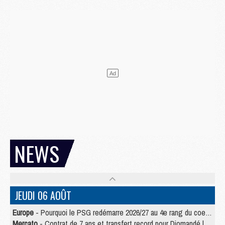
NEWS
JEUDI 06 AOÛT
Europe
- Pourquoi le PSG redémarre 2026/27 au 4e rang du coefficient UEFA
Mercato
- Contrat de 7 ans et transfert record pour Diomandé loin du PSG