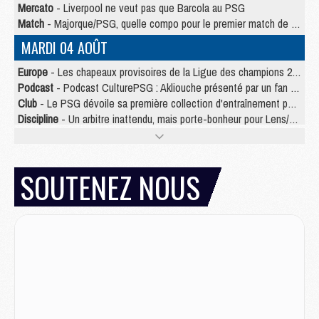
Mercato
- Liverpool ne veut pas que Barcola au PSG
Match
- Majorque/PSG, quelle compo pour le premier match de la saison 2026/27 ?
MARDI 04 AOÛT
Europe
- Les chapeaux provisoires de la Ligue des champions 2026/27
Podcast
- Podcast CulturePSG : Akliouche présenté par un fan de Monaco
Club
- Le PSG dévoile sa première collection d'entraînement pour 2026/2027
Discipline
- Un arbitre inattendu, mais porte-bonheur pour Lens/PSG
Match
- Majorque/PSG, sur quelle chaine et à quelle heure regarder le match ?
Mercato
- Le plan du PSG pour Suzuki et Chevalier se précise
Mercato
- Le tableau mercato du PSG (été 2026)
SOUTENEZ NOUS
Mercato
- L'Ajax refuse la première offre du PSG pour Godts
Mercato
- Le PSG veut accélérer, Ferran Torres temporise
Mercato
- Liverpool encore très loin du compte pour Barcola
LUNDI 03 AOÛT
Match
- Podcast CulturePSG : Mercato (Godts, Suzuki, Akliouche, Barcola, etc)
Mercato
- L'Ajax attend bien plus de 45M pour Mika Godts
Club
- Quatre retours importants dans le groupe du PSG, et un plus discret
Mercato
- Ayari file en Ligue 2