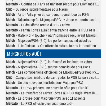
Mercato
- Contrat de 7 ans et transfert record pour Diomandé loin du PSG
Club
- Du repos supplémentaire pour Hakimi
Match
- Aston Villa privé de sa recrue record face au PSG
Match
- Ndjantou après Majorque/PSG : « Je ne me mets pas de plafond »
Mercato
- La deuxième recrue du PSG arrive
Mercato
- Ferran Torres aurait enfin tranché entre le PSG et le Barça
Match
- Rafel Pol « touché » par l'hommage reçu avant Majorque/PSG
Match
- Majorque/PSG (3-0), les performances individuelles
Match
- Luis Enrique : « On attend le retour de nos internationaux »
MERCREDI 05 AOÛT
Match
- Majorque/PSG (3-0), le résumé et les buts en video
Match
- Majorque/PSG (3-0), reprise compliquée pour Paris
Match
- Les compositions officielles de Majorque/PSG avec Kvara et de nombreux jeunes
Club
- Casquettes, maillots de bain, padel, le PSG lance sa collection été
Match
- Un des nouveaux maillots pour Majorque/PSG
Mercato
- Le PSG prépare une nouvelle offre pour Suzuki
Mercato
- Le transfert de Ferran Torres au PSG réglé avant le 12 août ?
Match
- Le groupe pour Majorque/PSG avec 11 absents
Mercato
- Le PSG officialise un quatrième prêt