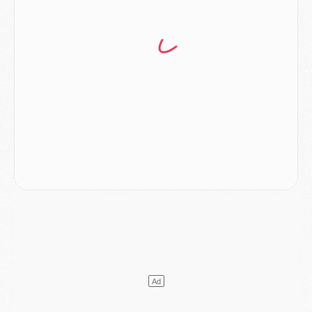
Club
- Le PSG s'associe avec un géant de la tech
Mercato
- Vu d'Italie, le transfert de Suzuki au PSG est bien engagé
Mercato
- Ferran Torres ne serait pas à vendre, mais...
Europe
- Gros coup dur pour Aston Villa avant de croiser le PSG
DIMANCHE 02 AOÛT
Mercato
- Le transfert de Kolo Muani à la Juventus est officiel
Mercato
- [MAJ] Le PSG a fait une grosse offre à Parme pour Suzuki
Mercato
- Le PSG a envoyé une première offre pour Mika Godts
Club
- Après Pacho, d'autres retours en vue
Mercato
- Changement de dernière minute pour Kolo Muani
SAMEDI 01 AOÛT
Mercato
- L'agent de Mika Godts confirme un accord avec le PSG
Club
- Quels numéros de maillot pour Akliouche et Digne au PSG ?
Match
- Un hommage prévu lors de Brest/PSG
Mercato
- Le PSG et le Barça ont rendez-vous pour Ferran Torres
Mercato
- Guéla Doué dans les listes du PSG
Mercato
- Le transfert de Mika Godts au PSG en bonne voie
VENDREDI 31 JUILLET