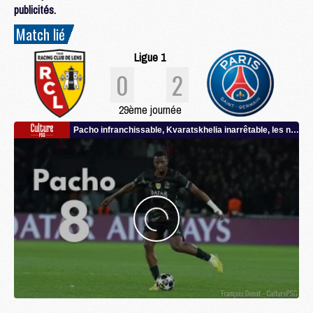
publicités.
Match lié
Ligue 1
0
2
29ème journée