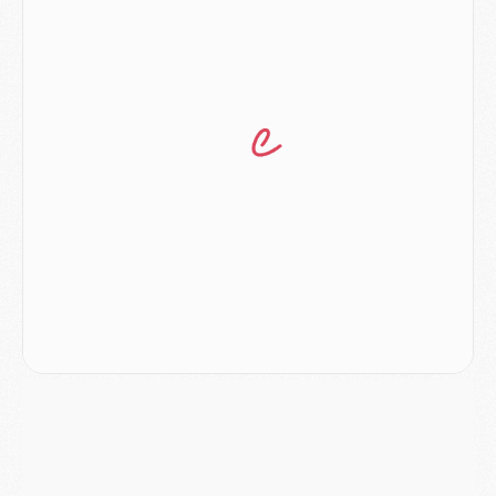
Discipline
- Un arbitre inattendu, mais porte-bonheur pour Lens/PSG
Match
- Majorque/PSG, sur quelle chaine et à quelle heure regarder le match ?
Mercato
- Le plan du PSG pour Suzuki et Chevalier se précise
Mercato
- L'Ajax refuse la première offre du PSG pour Godts
Mercato
- Le PSG veut accélérer, Ferran Torres temporise
Mercato
- Liverpool encore très loin du compte pour Barcola
LUNDI 03 AOÛT
Match
- Podcast CulturePSG : Mercato (Godts, Suzuki, Akliouche, Barcola, etc)
Mercato
- L'Ajax attend bien plus de 45M pour Mika Godts
Club
- Quatre retours importants dans le groupe du PSG, et un plus discret
Mercato
- Ayari file en Ligue 2
Club
- Le PSG s'associe avec un géant de la tech
Mercato
- Vu d'Italie, le transfert de Suzuki au PSG est bien engagé
Mercato
- Ferran Torres ne serait pas à vendre, mais...
Europe
- Gros coup dur pour Aston Villa avant de croiser le PSG
DIMANCHE 02 AOÛT
Mercato
- Le transfert de Kolo Muani à la Juventus est officiel
Mercato
- [MAJ] Le PSG a fait une grosse offre à Parme pour Suzuki