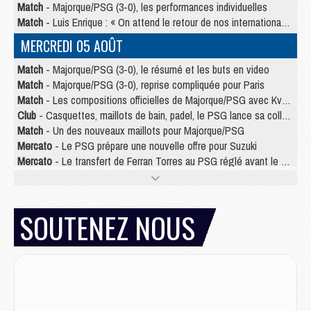
Match
- Majorque/PSG (3-0), les performances individuelles
Match
- Luis Enrique : « On attend le retour de nos internationaux »
MERCREDI 05 AOÛT
Match
- Majorque/PSG (3-0), le résumé et les buts en video
Match
- Majorque/PSG (3-0), reprise compliquée pour Paris
Match
- Les compositions officielles de Majorque/PSG avec Kvara et de nombreux jeunes
Club
- Casquettes, maillots de bain, padel, le PSG lance sa collection été
Match
- Un des nouveaux maillots pour Majorque/PSG
Mercato
- Le PSG prépare une nouvelle offre pour Suzuki
Mercato
- Le transfert de Ferran Torres au PSG réglé avant le 12 août ?
Match
- Le groupe pour Majorque/PSG avec 11 absents
Mercato
- Le PSG officialise un quatrième prêt
Mercato
- Liverpool ne veut pas que Barcola au PSG
SOUTENEZ NOUS
Match
- Majorque/PSG, quelle compo pour le premier match de la saison 2026/27 ?
MARDI 04 AOÛT
Europe
- Les chapeaux provisoires de la Ligue des champions 2026/27
Podcast
- Podcast CulturePSG : Akliouche présenté par un fan de Monaco
Club
- Le PSG dévoile sa première collection d'entraînement pour 2026/2027