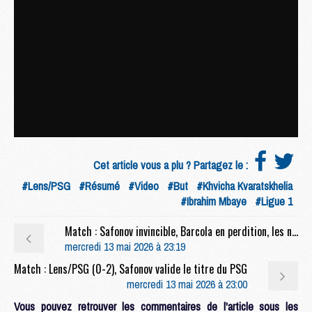
Cet article vous a plu ? Partagez le :
#Lens/PSG
#Résumé
#Video
#But
#Khvicha Kvaratskhelia
#Ibrahim Mbaye
#Ligue 1
Match : Safonov invincible, Barcola en perdition, les notes de Lens/PSG (0-2)
mercredi 13 mai 2026 à 23:19
Match : Lens/PSG (0-2), Safonov valide le titre du PSG
mercredi 13 mai 2026 à 23:00
Vous pouvez retrouver les commentaires de l'article sous les