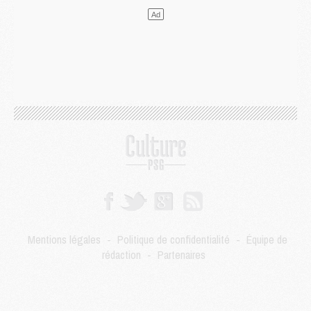
Mercato
- Le PSG a envoyé une première offre pour Mika Godts
Club
- Après Pacho, d'autres retours en vue
Mercato
- Changement de dernière minute pour Kolo Muani
SAMEDI 01 AOÛT
Mercato
- L'agent de Mika Godts confirme un accord avec le PSG
Club
- Quels numéros de maillot pour Akliouche et Digne au PSG ?
Match
- Un hommage prévu lors de Brest/PSG
Mercato
- Le PSG et le Barça ont rendez-vous pour Ferran Torres
Mercato
- Guéla Doué dans les listes du PSG
Mercato
- Le transfert de Mika Godts au PSG en bonne voie
VENDREDI 31 JUILLET
Match
- Un diffuseur annoncé pour les deux premiers matchs amicaux du PSG
Mercato
- Le transfert d'Akliouche au PSG bouclé, le montant se précise
Club
- Un retour majeur dans le groupe du PSG
Mentions légales
-
Politique de confidentialité
-
Équipe de
Club
- [MAJ] Ndjantou et deux jeunes du PSG annoncés dans un tournoi U21
rédaction
-
Partenaires
Mercato
- L'étonnante piste Suzuki confirmée et onéreuse
JEUDI 30 JUILLET