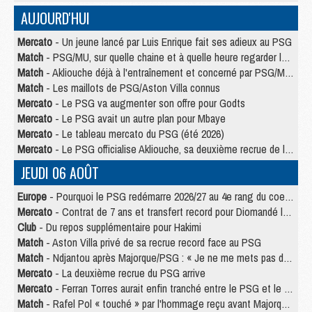
AUJOURD'HUI
Mercato
- Un jeune lancé par Luis Enrique fait ses adieux au PSG
Match
- PSG/MU, sur quelle chaine et à quelle heure regarder le match ?
Match
- Akliouche déjà à l'entraînement et concerné par PSG/MU ?
Match
- Les maillots de PSG/Aston Villa connus
Mercato
- Le PSG va augmenter son offre pour Godts
Mercato
- Le PSG avait un autre plan pour Mbaye
Mercato
- Le tableau mercato du PSG (été 2026)
Mercato
- Le PSG officialise Akliouche, sa deuxième recrue de l’été
JEUDI 06 AOÛT
Europe
- Pourquoi le PSG redémarre 2026/27 au 4e rang du coefficient UEFA
Mercato
- Contrat de 7 ans et transfert record pour Diomandé loin du PSG
Club
- Du repos supplémentaire pour Hakimi
Match
- Aston Villa privé de sa recrue record face au PSG
Match
- Ndjantou après Majorque/PSG : « Je ne me mets pas de plafond »
Mercato
- La deuxième recrue du PSG arrive
Mercato
- Ferran Torres aurait enfin tranché entre le PSG et le Barça
Match
- Rafel Pol « touché » par l'hommage reçu avant Majorque/PSG