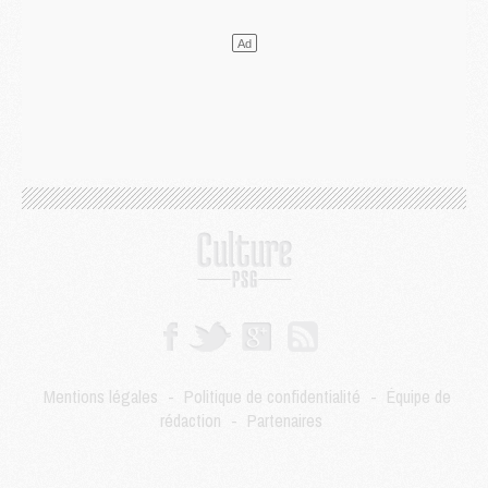
LUNDI 03 AOÛT
Match
- Podcast CulturePSG : Mercato (Godts, Suzuki, Akliouche, Barcola, etc)
Mercato
- L'Ajax attend bien plus de 45M pour Mika Godts
Club
- Quatre retours importants dans le groupe du PSG, et un plus discret
Mercato
- Ayari file en Ligue 2
Club
- Le PSG s'associe avec un géant de la tech
Mercato
- Vu d'Italie, le transfert de Suzuki au PSG est bien engagé
Mercato
- Ferran Torres ne serait pas à vendre, mais...
Europe
- Gros coup dur pour Aston Villa avant de croiser le PSG
DIMANCHE 02 AOÛT
Mercato
- Le transfert de Kolo Muani à la Juventus est officiel
Mercato
- [MAJ] Le PSG a fait une grosse offre à Parme pour Suzuki
Mercato
- Le PSG a envoyé une première offre pour Mika Godts
Club
- Après Pacho, d'autres retours en vue
Mentions légales
-
Politique de confidentialité
-
Équipe de
Mercato
- Changement de dernière minute pour Kolo Muani
rédaction
-
Partenaires
SAMEDI 01 AOÛT
Mercato
- L'agent de Mika Godts confirme un accord avec le PSG