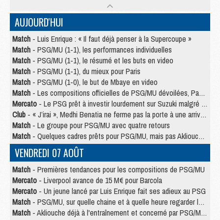
AUJOURD'HUI
Match
- Luis Enrique : « Il faut déjà penser à la Supercoupe »
Match
- PSG/MU (1-1), les performances individuelles
Match
- PSG/MU (1-1), le résumé et les buts en video
Match
- PSG/MU (1-1), du mieux pour Paris
Match
- PSG/MU (1-0), le but de Mbaye en video
Match
- Les compositions officielles de PSG/MU dévoilées, Pacho titulaire
Mercato
- Le PSG prêt à investir lourdement sur Suzuki malgré Safonov et Chevalier
Club
- « J’irai », Medhi Benatia ne ferme pas la porte à une arrivée au PSG
Match
- Le groupe pour PSG/MU avec quatre retours
Match
- Quelques cadres prêts pour PSG/MU, mais pas Akliouche ?
VENDREDI 07 AOÛT
Match
- Premières tendances pour les compositions de PSG/MU
Mercato
- Liverpool avance de 15 M€ pour Barcola
Mercato
- Un jeune lancé par Luis Enrique fait ses adieux au PSG
Match
- PSG/MU, sur quelle chaine et à quelle heure regarder le match ?
Match
- Akliouche déjà à l'entraînement et concerné par PSG/MU ?