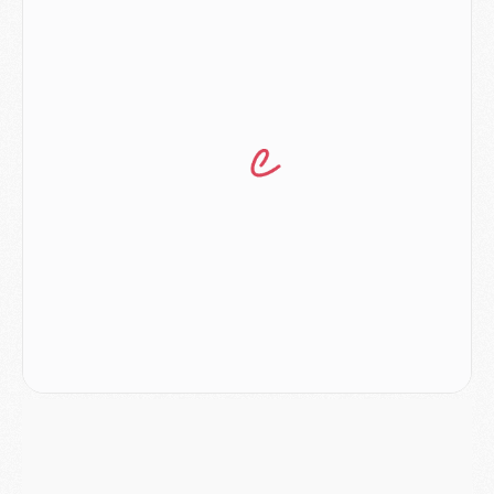
Match
- Majorque/PSG (3-0), reprise compliquée pour Paris
Match
- Les compositions officielles de Majorque/PSG avec Kvara et de nombreux jeunes
Club
- Casquettes, maillots de bain, padel, le PSG lance sa collection été
Match
- Un des nouveaux maillots pour Majorque/PSG
Mercato
- Le PSG prépare une nouvelle offre pour Suzuki
Mercato
- Le transfert de Ferran Torres au PSG réglé avant le 12 août ?
Match
- Le groupe pour Majorque/PSG avec 11 absents
Mercato
- Le PSG officialise un quatrième prêt
Mercato
- Liverpool ne veut pas que Barcola au PSG
Match
- Majorque/PSG, quelle compo pour le premier match de la saison 2026/27 ?
MARDI 04 AOÛT
Europe
- Les chapeaux provisoires de la Ligue des champions 2026/27
Podcast
- Podcast CulturePSG : Akliouche présenté par un fan de Monaco
Club
- Le PSG dévoile sa première collection d'entraînement pour 2026/2027
Discipline
- Un arbitre inattendu, mais porte-bonheur pour Lens/PSG
Match
- Majorque/PSG, sur quelle chaine et à quelle heure regarder le match ?
Mercato
- Le plan du PSG pour Suzuki et Chevalier se précise
Mercato
- L'Ajax refuse la première offre du PSG pour Godts
Mercato
- Le PSG veut accélérer, Ferran Torres temporise
Mercato
- Liverpool encore très loin du compte pour Barcola