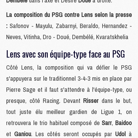
Dembélé
dans l'axe et Désiré
Doué
à droite.
La composition du PSG contre Lens selon la presse
:
Safonov - Mayulu, Zabarnyi, Beraldo, Hernandez -
Neves, Vitinha, Dro - Doué, Dembélé, Kvaratskhelia
Lens avec son équipe-type face au PSG
Côté Lens, la composition qui va défier le PSG
s'appuyera sur le traditionnel 3-4-3 mis en place par
Pierre Sage et il faut s'attendre à l'équipe-type, ou
presque, côté Racing. Devant
Risser
dans le but,
tout juste élu meilleur gardien de Ligue 1, on
retrouvera le trio habituel composé de
Sarr
,
Baidoo
et
Ganiou
. Les côtés seront occupés par
Udol
à