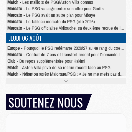
Match
- Les maillots de PSG/Aston Villa connus
Mercato
- Le PSG va augmenter son offre pour Godts
Mercato
- Le PSG avait un autre plan pour Mbaye
Mercato
- Le tableau mercato du PSG (été 2026)
Mercato
- Le PSG officialise Akliouche, sa deuxième recrue de l’été
JEUDI 06 AOÛT
Europe
- Pourquoi le PSG redémarre 2026/27 au 4e rang du coefficient UEFA
Mercato
- Contrat de 7 ans et transfert record pour Diomandé loin du PSG
Club
- Du repos supplémentaire pour Hakimi
Match
- Aston Villa privé de sa recrue record face au PSG
Match
- Ndjantou après Majorque/PSG : « Je ne me mets pas de plafond »
Mercato
- La deuxième recrue du PSG arrive
Mercato
- Ferran Torres aurait enfin tranché entre le PSG et le Barça
Match
- Rafel Pol « touché » par l'hommage reçu avant Majorque/PSG
SOUTENEZ NOUS
Match
- Majorque/PSG (3-0), les performances individuelles
Match
- Luis Enrique : « On attend le retour de nos internationaux »
MERCREDI 05 AOÛT
Match
- Majorque/PSG (3-0), le résumé et les buts en video