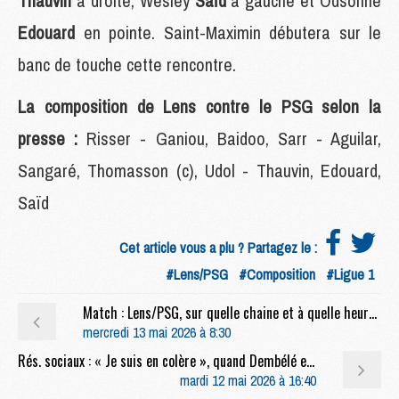
Thauvin
à droite, Wesley
Saïd
à gauche et Odsonne
Edouard
en pointe. Saint-Maximin débutera sur le
banc de touche cette rencontre.
La composition de Lens contre le PSG selon la
presse :
Risser - Ganiou, Baidoo, Sarr - Aguilar,
Sangaré, Thomasson (c), Udol - Thauvin, Edouard,
Saïd
Cet article vous a plu ? Partagez le :
#Lens/PSG
#Composition
#Ligue 1
Match : Lens/PSG, sur quelle chaine et à quelle heure regarder le match ?
mercredi 13 mai 2026 à 8:30
Rés. sociaux : « Je suis en colère », quand Dembélé et Doué jouent (mal) la comédie
mardi 12 mai 2026 à 16:40