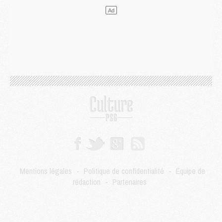
LUNDI 03 AOÛT
Match
- Podcast CulturePSG : Mercato (Godts, Suzuki, Akliouche, Barcola, etc)
Mercato
- L'Ajax attend bien plus de 45M pour Mika Godts
Club
- Quatre retours importants dans le groupe du PSG, et un plus discret
Mercato
- Ayari file en Ligue 2
Club
- Le PSG s'associe avec un géant de la tech
Mercato
- Vu d'Italie, le transfert de Suzuki au PSG est bien engagé
Mercato
- Ferran Torres ne serait pas à vendre, mais...
Europe
- Gros coup dur pour Aston Villa avant de croiser le PSG
DIMANCHE 02 AOÛT
Mercato
- Le transfert de Kolo Muani à la Juventus est officiel
Mercato
- [MAJ] Le PSG a fait une grosse offre à Parme pour Suzuki
Mercato
- Le PSG a envoyé une première offre pour Mika Godts
Club
- Après Pacho, d'autres retours en vue
Mentions légales
-
Politique de confidentialité
-
Équipe de
Mercato
- Changement de dernière minute pour Kolo Muani
rédaction
-
Partenaires
SAMEDI 01 AOÛT
Mercato
- L'agent de Mika Godts confirme un accord avec le PSG
Club
- Quels numéros de maillot pour Akliouche et Digne au PSG ?