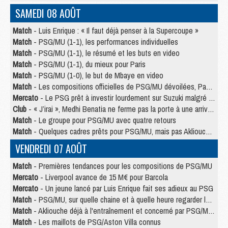
SAMEDI 08 AOÛT
Match
- Luis Enrique : « Il faut déjà penser à la Supercoupe »
Match
- PSG/MU (1-1), les performances individuelles
Match
- PSG/MU (1-1), le résumé et les buts en video
Match
- PSG/MU (1-1), du mieux pour Paris
Match
- PSG/MU (1-0), le but de Mbaye en video
Match
- Les compositions officielles de PSG/MU dévoilées, Pacho titulaire
Mercato
- Le PSG prêt à investir lourdement sur Suzuki malgré Safonov et Chevalier
Club
- « J’irai », Medhi Benatia ne ferme pas la porte à une arrivée au PSG
Match
- Le groupe pour PSG/MU avec quatre retours
Match
- Quelques cadres prêts pour PSG/MU, mais pas Akliouche ?
VENDREDI 07 AOÛT
Match
- Premières tendances pour les compositions de PSG/MU
Mercato
- Liverpool avance de 15 M€ pour Barcola
Mercato
- Un jeune lancé par Luis Enrique fait ses adieux au PSG
Match
- PSG/MU, sur quelle chaine et à quelle heure regarder le match ?
Match
- Akliouche déjà à l'entraînement et concerné par PSG/MU ?
Match
- Les maillots de PSG/Aston Villa connus