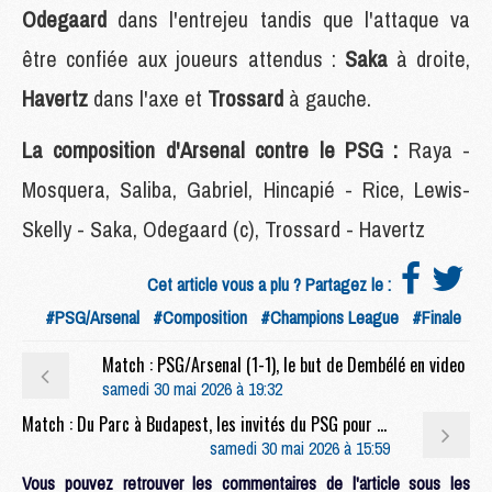
Odegaard
dans l'entrejeu tandis que l'attaque va
être confiée aux joueurs attendus :
Saka
à droite,
Havertz
dans l'axe et
Trossard
à gauche.
La composition d'Arsenal contre le PSG :
Raya -
Mosquera, Saliba, Gabriel, Hincapié - Rice, Lewis-
Skelly - Saka, Odegaard (c), Trossard - Havertz
Cet article vous a plu ? Partagez le :
#PSG/Arsenal
#Composition
#Champions League
#Finale
Match : PSG/Arsenal (1-1), le but de Dembélé en video
samedi 30 mai 2026 à 19:32
Match : Du Parc à Budapest, les invités du PSG pour la finale face à Arsenal
samedi 30 mai 2026 à 15:59
Vous pouvez retrouver les commentaires de l'article sous les