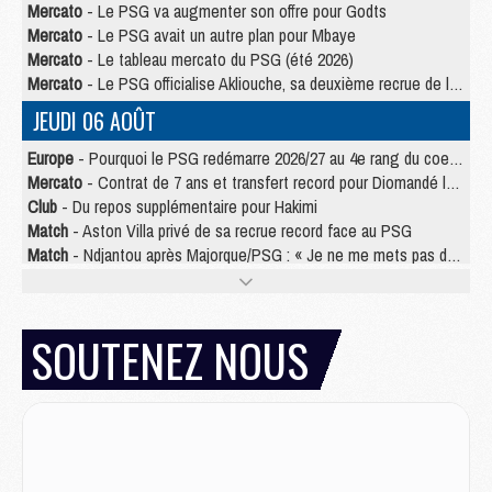
Mercato
- Le PSG va augmenter son offre pour Godts
Mercato
- Le PSG avait un autre plan pour Mbaye
Mercato
- Le tableau mercato du PSG (été 2026)
Mercato
- Le PSG officialise Akliouche, sa deuxième recrue de l’été
JEUDI 06 AOÛT
Europe
- Pourquoi le PSG redémarre 2026/27 au 4e rang du coefficient UEFA
Mercato
- Contrat de 7 ans et transfert record pour Diomandé loin du PSG
Club
- Du repos supplémentaire pour Hakimi
Match
- Aston Villa privé de sa recrue record face au PSG
Match
- Ndjantou après Majorque/PSG : « Je ne me mets pas de plafond »
Mercato
- La deuxième recrue du PSG arrive
Mercato
- Ferran Torres aurait enfin tranché entre le PSG et le Barça
Match
- Rafel Pol « touché » par l'hommage reçu avant Majorque/PSG
SOUTENEZ NOUS
Match
- Majorque/PSG (3-0), les performances individuelles
Match
- Luis Enrique : « On attend le retour de nos internationaux »
MERCREDI 05 AOÛT
Match
- Majorque/PSG (3-0), le résumé et les buts en video
Match
- Majorque/PSG (3-0), reprise compliquée pour Paris