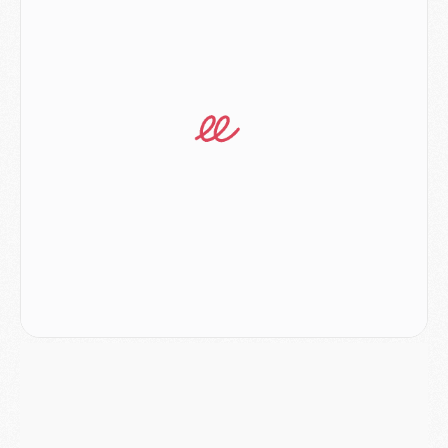
Match
- Les compositions officielles de Majorque/PSG avec Kvara et de nombreux jeunes
Club
- Casquettes, maillots de bain, padel, le PSG lance sa collection été
Match
- Un des nouveaux maillots pour Majorque/PSG
Mercato
- Le PSG prépare une nouvelle offre pour Suzuki
Mercato
- Le transfert de Ferran Torres au PSG réglé avant le 12 août ?
Match
- Le groupe pour Majorque/PSG avec 11 absents
Mercato
- Le PSG officialise un quatrième prêt
Mercato
- Liverpool ne veut pas que Barcola au PSG
Match
- Majorque/PSG, quelle compo pour le premier match de la saison 2026/27 ?
MARDI 04 AOÛT
Europe
- Les chapeaux provisoires de la Ligue des champions 2026/27
Podcast
- Podcast CulturePSG : Akliouche présenté par un fan de Monaco
Club
- Le PSG dévoile sa première collection d'entraînement pour 2026/2027
Discipline
- Un arbitre inattendu, mais porte-bonheur pour Lens/PSG
Match
- Majorque/PSG, sur quelle chaine et à quelle heure regarder le match ?
Mercato
- Le plan du PSG pour Suzuki et Chevalier se précise
Mercato
- L'Ajax refuse la première offre du PSG pour Godts
Mercato
- Le PSG veut accélérer, Ferran Torres temporise
Mercato
- Liverpool encore très loin du compte pour Barcola