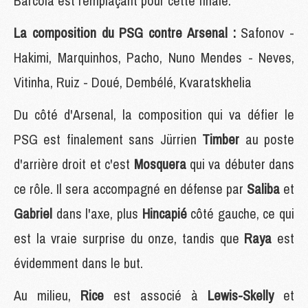
Barcola est remplaçant pour cette finale.
La composition du PSG contre Arsenal :
Safonov -
Hakimi, Marquinhos, Pacho, Nuno Mendes - Neves,
Vitinha, Ruiz - Doué, Dembélé, Kvaratskhelia
Du côté d'Arsenal, la composition qui va défier le
PSG est finalement sans Jürrien
Timber
au poste
d'arrière droit et c'est
Mosquera
qui va débuter dans
ce rôle. Il sera accompagné en défense par
Saliba
et
Gabriel
dans l'axe, plus
Hincapié
côté gauche, ce qui
est la vraie surprise du onze, tandis que
Raya
est
évidemment dans le but.
Au milieu,
Rice
est associé à
Lewis-Skelly
et