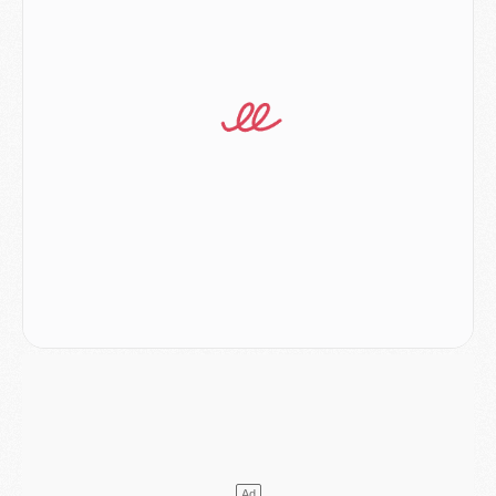
MERCREDI 05 AOÛT
Match
- Majorque/PSG (3-0), le résumé et les buts en video
Match
- Majorque/PSG (3-0), reprise compliquée pour Paris
Match
- Les compositions officielles de Majorque/PSG avec Kvara et de nombreux jeunes
Club
- Casquettes, maillots de bain, padel, le PSG lance sa collection été
Match
- Un des nouveaux maillots pour Majorque/PSG
Mercato
- Le PSG prépare une nouvelle offre pour Suzuki
Mercato
- Le transfert de Ferran Torres au PSG réglé avant le 12 août ?
Match
- Le groupe pour Majorque/PSG avec 11 absents
Mercato
- Le PSG officialise un quatrième prêt
Mercato
- Liverpool ne veut pas que Barcola au PSG
Match
- Majorque/PSG, quelle compo pour le premier match de la saison 2026/27 ?
MARDI 04 AOÛT
Europe
- Les chapeaux provisoires de la Ligue des champions 2026/27
Podcast
- Podcast CulturePSG : Akliouche présenté par un fan de Monaco
Club
- Le PSG dévoile sa première collection d'entraînement pour 2026/2027
Discipline
- Un arbitre inattendu, mais porte-bonheur pour Lens/PSG
Match
- Majorque/PSG, sur quelle chaine et à quelle heure regarder le match ?