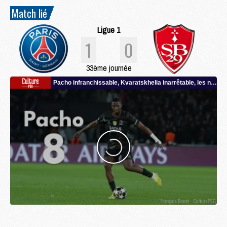
Match lié
Ligue 1
1
0
33ème journée