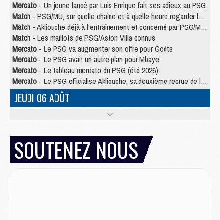
Mercato
- Un jeune lancé par Luis Enrique fait ses adieux au PSG
Match
- PSG/MU, sur quelle chaine et à quelle heure regarder le match ?
Match
- Akliouche déjà à l'entraînement et concerné par PSG/MU ?
Match
- Les maillots de PSG/Aston Villa connus
Mercato
- Le PSG va augmenter son offre pour Godts
Mercato
- Le PSG avait un autre plan pour Mbaye
Mercato
- Le tableau mercato du PSG (été 2026)
Mercato
- Le PSG officialise Akliouche, sa deuxième recrue de l’été
JEUDI 06 AOÛT
Europe
- Pourquoi le PSG redémarre 2026/27 au 4e rang du coefficient UEFA
Mercato
- Contrat de 7 ans et transfert record pour Diomandé loin du PSG
Club
- Du repos supplémentaire pour Hakimi
SOUTENEZ NOUS
Match
- Aston Villa privé de sa recrue record face au PSG
Match
- Ndjantou après Majorque/PSG : « Je ne me mets pas de plafond »
Mercato
- La deuxième recrue du PSG arrive
Mercato
- Ferran Torres aurait enfin tranché entre le PSG et le Barça
Match
- Rafel Pol « touché » par l'hommage reçu avant Majorque/PSG
Match
- Majorque/PSG (3-0), les performances individuelles
Match
- Luis Enrique : « On attend le retour de nos internationaux »