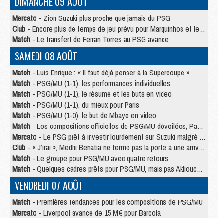
DIMANCHE 09 AOÛT
Mercato
- Zion Suzuki plus proche que jamais du PSG
Club
- Encore plus de temps de jeu prévu pour Marquinhos et les Portugais en Supercoupe
Match
- Le transfert de Ferran Torres au PSG avance
SAMEDI 08 AOÛT
Match
- Luis Enrique : « Il faut déjà penser à la Supercoupe »
Match
- PSG/MU (1-1), les performances individuelles
Match
- PSG/MU (1-1), le résumé et les buts en video
Match
- PSG/MU (1-1), du mieux pour Paris
Match
- PSG/MU (1-0), le but de Mbaye en video
Match
- Les compositions officielles de PSG/MU dévoilées, Pacho titulaire
Mercato
- Le PSG prêt à investir lourdement sur Suzuki malgré Safonov et Chevalier
Club
- « J’irai », Medhi Benatia ne ferme pas la porte à une arrivée au PSG
Match
- Le groupe pour PSG/MU avec quatre retours
Match
- Quelques cadres prêts pour PSG/MU, mais pas Akliouche ?
VENDREDI 07 AOÛT
Match
- Premières tendances pour les compositions de PSG/MU
Mercato
- Liverpool avance de 15 M€ pour Barcola