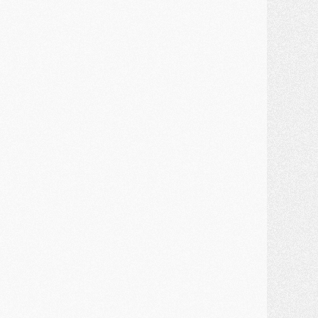
ercato
- Guéla Doué dans les listes du PSG
ercato
- Le transfert de Mika Godts au PSG en bonne voie
VENDREDI 31 JUILLET
atch
- Un diffuseur annoncé pour les deux premiers matchs amicaux du PSG
ercato
- Le transfert d'Akliouche au PSG bouclé, le montant se précise
lub
- Un retour majeur dans le groupe du PSG
lub
- [MAJ] Ndjantou et deux jeunes du PSG annoncés dans un tournoi U21
ercato
- L'étonnante piste Suzuki confirmée et onéreuse
JEUDI 30 JUILLET
élections
- Ancelotti fait le ménage au Brésil mais veut garder Marquinhos
ercato
- Le statu quo du milieu du PSG se précise
lub
- Le PSG plutôt que la FIFA pour Al-Khelaïfi, poussé par l'UEFA ?
ercato
- Le PSG presserait Ferran Torres de se décider, deux pistes de secours
lub
- Déguisements, shopping, double scouting, Luis Campos dévoile ses méthodes
ercato
- Kroupi retiré du mercato
ercato
- Enfin une avancée dans le transfert d'Akliouche
MERCREDI 29 JUILLET