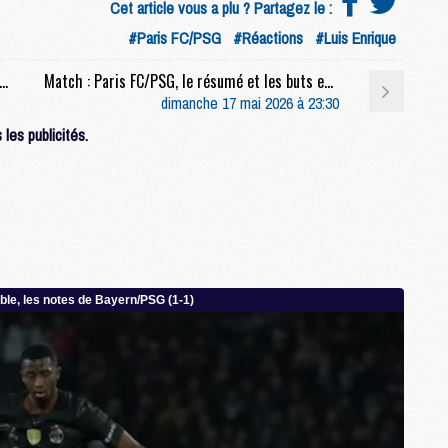
Cet article vous a plu ? Partagez le :
M
#Paris FC/PSG
#Réactions
#Luis Enrique
M
h raté, Dembélé, finale, derby, etc, la conf' complète de Luis Enrique après Paris FC/PSG (2-1)
Match : Paris FC/PSG, le résumé et les buts en video
dimanche 17 mai 2026 à 23:30
M
M
les publicités.
C
C
M
S
M
C
M
C
M
M