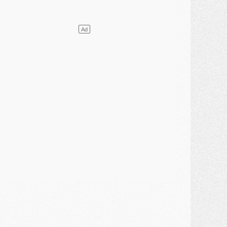
ercato
- L'Ajax attend bien plus de 45M pour Mika Godts
lub
- Quatre retours importants dans le groupe du PSG, et un plus discret
ercato
- Ayari file en Ligue 2
lub
- Le PSG s'associe avec un géant de la tech
ercato
- Vu d'Italie, le transfert de Suzuki au PSG est bien engagé
ercato
- Ferran Torres ne serait pas à vendre, mais...
urope
- Gros coup dur pour Aston Villa avant de croiser le PSG
DIMANCHE 02 AOÛT
ercato
- Le transfert de Kolo Muani à la Juventus est officiel
ercato
- [MAJ] Le PSG a fait une grosse offre à Parme pour Suzuki
ercato
- Le PSG a envoyé une première offre pour Mika Godts
lub
- Après Pacho, d'autres retours en vue
ercato
- Changement de dernière minute pour Kolo Muani
SAMEDI 01 AOÛT
ercato
- L'agent de Mika Godts confirme un accord avec le PSG
lub
- Quels numéros de maillot pour Akliouche et Digne au PSG ?
atch
- Un hommage prévu lors de Brest/PSG
ercato
- Le PSG et le Barça ont rendez-vous pour Ferran Torres