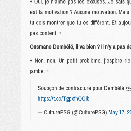
« Oui, je n'aime pas les excuses. Je sais qu
est la motivation ? Aucune motivation. Mais 
tu dois montrer que tu es différent. Et aujo
pas content. »
Ousmane Dembélé, il va bien ? Il n'y a pas d
« Non, non. Un petit problème, j'espère ri
jambe. »
Soupçon de contracture pour Dembé
https://t.co/TgpxfhQQib
— CulturePSG (@CulturePSG)
May 17, 2