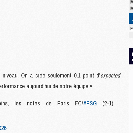
M
M
E
M
C
M
M
M
M
M
 niveau. On a créé seulement 0,1 point d'
expected
M
a performance aujourd'hui de notre équipe.»
M
moins, les notes de Paris FC/
#PSG
(2-1)
M
M
M
026
C