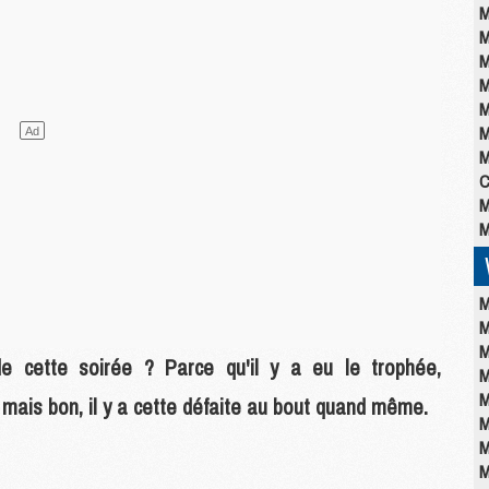
M
M
M
M
M
M
M
C
M
M
M
M
M
de cette soirée ? Parce qu'il y a eu le trophée,
M
M
ais bon, il y a cette défaite au bout quand même.
M
M
M