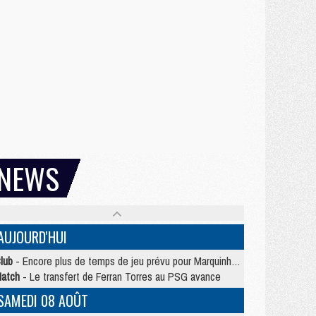
NEWS
AUJOURD'HUI
lub
- Encore plus de temps de jeu prévu pour Marquinhos et les Portugais en Supercoupe
atch
- Le transfert de Ferran Torres au PSG avance
SAMEDI 08 AOÛT