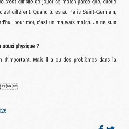
e c'est difficile de jouer ce match parce que, quelle
M
c'est différent. Quand tu es au Paris Saint-Germain,
C
M
urd'hui, pour moi, c'est un mauvais match. Je ne suis
C
M
M
E
e souci physique ?
en d'important. Mais il a eu des problèmes dans la
M
M
M
C
lé 
M
M
026
C
M
M