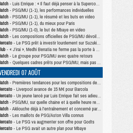
atch
- Luis Enrique : « Il faut déjà penser à la Supercoupe »
atch
- PSG/MU (1-1), les performances individuelles
atch
- PSG/MU (1-1), le résumé et les buts en video
atch
- PSG/MU (1-1), du mieux pour Paris
atch
- PSG/MU (1-0), le but de Mbaye en video
atch
- Les compositions officielles de PSG/MU dévoilées, Pacho titulaire
ercato
- Le PSG prêt à investir lourdement sur Suzuki malgré Safonov et Chevalier
lub
- « J’irai », Medhi Benatia ne ferme pas la porte à une arrivée au PSG
atch
- Le groupe pour PSG/MU avec quatre retours
atch
- Quelques cadres prêts pour PSG/MU, mais pas Akliouche ?
VENDREDI 07 AOÛT
atch
- Premières tendances pour les compositions de PSG/MU
ercato
- Liverpool avance de 15 M€ pour Barcola
ercato
- Un jeune lancé par Luis Enrique fait ses adieux au PSG
atch
- PSG/MU, sur quelle chaine et à quelle heure regarder le match ?
atch
- Akliouche déjà à l'entraînement et concerné par PSG/MU ?
atch
- Les maillots de PSG/Aston Villa connus
ercato
- Le PSG va augmenter son offre pour Godts
ercato
- Le PSG avait un autre plan pour Mbaye