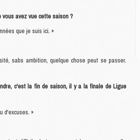
M
M
M
e vous avez vue cette saison ?
M
M
nées que je suis ici. »
M
M
sité, sabs ambition, quelque chose peut se passer.
E
P
C
D
dre, c'est la fin de saison, il y a la finale de Ligue
M
M
M
ou d'excuses. »
M
M
M