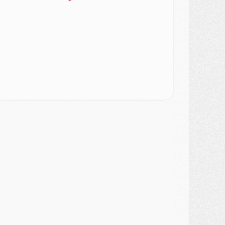
atch
- Un des nouveaux maillots pour Majorque/PSG
ercato
- Le PSG prépare une nouvelle offre pour Suzuki
ercato
- Le transfert de Ferran Torres au PSG réglé avant le 12 août ?
atch
- Le groupe pour Majorque/PSG avec 11 absents
ercato
- Le PSG officialise un quatrième prêt
ercato
- Liverpool ne veut pas que Barcola au PSG
atch
- Majorque/PSG, quelle compo pour le premier match de la saison 2026/27 ?
MARDI 04 AOÛT
urope
- Les chapeaux provisoires de la Ligue des champions 2026/27
odcast
- Podcast CulturePSG : Akliouche présenté par un fan de Monaco
lub
- Le PSG dévoile sa première collection d'entraînement pour 2026/2027
iscipline
- Un arbitre inattendu, mais porte-bonheur pour Lens/PSG
atch
- Majorque/PSG, sur quelle chaine et à quelle heure regarder le match ?
ercato
- Le plan du PSG pour Suzuki et Chevalier se précise
ercato
- L'Ajax refuse la première offre du PSG pour Godts
ercato
- Le PSG veut accélérer, Ferran Torres temporise
ercato
- Liverpool encore très loin du compte pour Barcola
LUNDI 03 AOÛT
atch
- Podcast CulturePSG : Mercato (Godts, Suzuki, Akliouche, Barcola, etc)