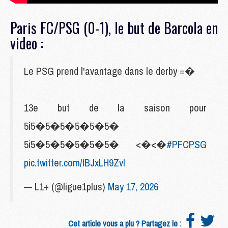
Paris FC/PSG (0-1), le but de Barcola en
video :
Le PSG prend l'avantage dans le derby =�
13e but de la saison pour
5i5�5�5�5�5�5�
5i5�5�5�5�5�5� <�<�
#PFCPSG
pic.twitter.com/IBJxLH9ZvI
— L1+ (@ligue1plus)
May 17, 2026
Cet article vous a plu ? Partagez le :