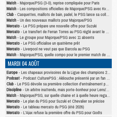
Match
- Majorque/PSG (3-0), reprise compliquée pour Paris
Match
- Les compositions officielles de Majorque/PSG avec Kvara et de nombreux jeunes
Club
- Casquettes, maillots de bain, padel, le PSG lance sa collection été
Match
- Un des nouveaux maillots pour Majorque/PSG
Mercato
- Le PSG prépare une nouvelle offre pour Suzuki
Mercato
- Le transfert de Ferran Torres au PSG réglé avant le 12 août ?
Match
- Le groupe pour Majorque/PSG avec 11 absents
Mercato
- Le PSG officialise un quatrième prêt
Mercato
- Liverpool ne veut pas que Barcola au PSG
Match
- Majorque/PSG, quelle compo pour le premier match de la saison 2026/27 ?
MARDI 04 AOÛT
Europe
- Les chapeaux provisoires de la Ligue des champions 2026/27
Podcast
- Podcast CulturePSG : Akliouche présenté par un fan de Monaco
Club
- Le PSG dévoile sa première collection d'entraînement pour 2026/2027
Discipline
- Un arbitre inattendu, mais porte-bonheur pour Lens/PSG
Match
- Majorque/PSG, sur quelle chaine et à quelle heure regarder le match ?
Mercato
- Le plan du PSG pour Suzuki et Chevalier se précise
Mercato
- Le tableau mercato du PSG (été 2026)
Mercato
- L'Ajax refuse la première offre du PSG pour Godts