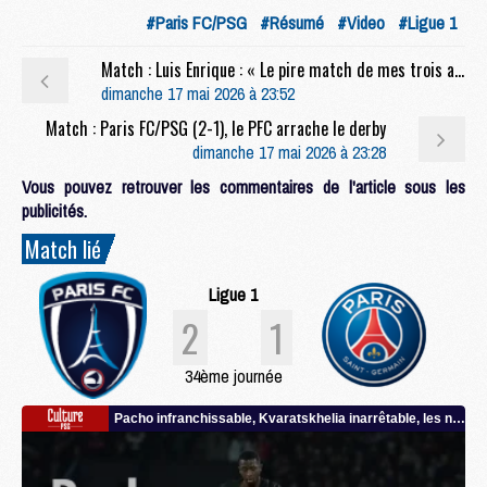
#Paris FC/PSG
#Résumé
#Video
#Ligue 1
Match : Luis Enrique : « Le pire match de mes trois années ici »
dimanche 17 mai 2026 à 23:52
Match : Paris FC/PSG (2-1), le PFC arrache le derby
dimanche 17 mai 2026 à 23:28
Vous pouvez retrouver les commentaires de l'article sous les
publicités.
Match lié
Ligue 1
2
1
34ème journée